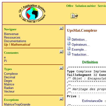
Offre
Solution métier
Servi
Naviguer
UpsMat.Complexe
Bienvenue
Ressources
Définition...
Documentations
Up ! Mathematical
Opérateurs...
Exemple...
Constantes
Traduction...
e
Pi
Définition
/*******************
Types
Type
Complexe Implem
Complexe
TailleSegment
32
Con
Decimal
/* Objet : Encapsula
Degre
/*******************
Matrice
/*------------------
Radian
/* Heritage des prop
Vecteur
/*------------------
Prive
:
Exceptions
EstInstanceDe
:
MatriceTropGrande
/*------------------