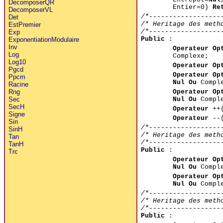
DecomposerQR
Entier=0)
Re
DecomposerVL
/*------------------
Det
/* Heritage des meth
EstPremier
/*------------------
Exp
Public
:
ExponentiationModulaire
Inv
Operateur Op
Log
Complexe;
Log10
Operateur Op
Pgcd
Operateur Op
Ppcm
Nul Ou
Comple
Racine
Operateur Op
Rng
Nul Ou
Comple
Sec
SecH
Operateur
++
Signe
Operateur
--
Sin
/*------------------
SinH
/* Heritage des meth
Tan
/*------------------
TanH
Public
:
Trc
Operateur Op
Nul Ou
Comple
Operateur Op
Nul Ou
Comple
/*------------------
/* Heritage des meth
/*------------------
Public
: