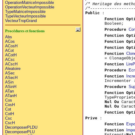
OperationMatriceImpossible
/* Heritage des meth
OperationVecteurImpossible
/*------------------
TypeMatriceImpossible
Public
:
TypeVecteurImpossible
Fonction Opt
VecteurTropGrand
Booleen;
Con
Procedure
Procédures et fonctions
Fonction Opt
Abs
ACos
Fonction Opt
ACosH
Fonction Opt
ACot
Clon
Fonction
ACotH
= ClonageObj
ACsc
LireP
ACscH
Fonction
Aleatoire
Ecr
Procedure
ASec
Incr
Fonction
ASecH
Incrementer 
ASin
Sup
ASinH
Procedure
ATan
Fonction Opt
ATanH
TypeProprie
Cos
Nul Ou
Carac
CosH
Nul Ou
Caract
Cot
Fonction
Opt
CotH
Prive
:
Csc
CscH
Expo
Fonction
DecomposerPLDU
Impo
Fonction
DecomposerPLU
Entrepot=
Nul