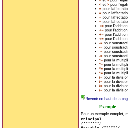
<
et
>
pour l'égal
<
et
>
pour l'égal
=
pour l'affectati
=
pour l'affectati
=
pour l'affectati
=
pour l'affectat
+=
pour l'addition
+=
pour l'addition 
+=
pour l'addition
+=
pour l'addition
-=
pour soustractio
-=
pour soustractio
-=
pour soustracti
-=
pour soustracti
*=
pour la multipli
*=
pour la multipli
*=
pour la multipli
*=
pour la multipl
/=
pour la division
/=
pour la division
/=
pour la division
/=
pour la division
Revenir en haut de la pag
Exemple
Pour un exemple complet, me
Principal
/*******/
Variable
/******/