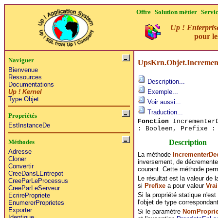
Offre
Solution métier
Servi
Up ! Enterpris
pour l
Naviguer
UpsKrn.Objet.Incremen
Bienvenue
Ressources
Description...
Documentations
Up ! Kernel
Exemple...
Type Objet
Voir aussi...
Traduction...
Propriétés
Fonction
IncrementerD
EstInstanceDe
: Booleen, Prefixe 
Description
Méthodes
Adresse
La méthode
IncrementerDe
Cloner
inversement, de décremente
Convertir
courant. Cette méthode permet
CreeDansLEntrepot
Le résultat est la valeur de 
CreeParLeProcessus
si
Prefixe
a pour valeur
Vrai
CreeParLeServeur
Si la propriété statique n'es
EcrirePropriete
l'objet de type correspondant
EnumererProprietes
Exporter
Si le paramètre
NomProprie
Identique