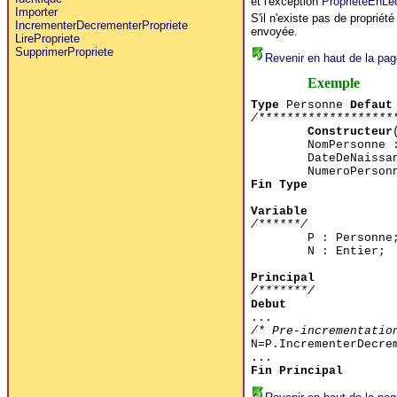
et l'exception
ProprieteEnLe
Importer
S'il n'existe pas de proprié
IncrementerDecrementerPropriete
envoyée.
LirePropriete
SupprimerPropriete
Revenir en haut de la pag
Exemple
Type
Personne
Defaut
/*******************
Constructeur
NomPersonne 
DateDeNaissa
NumeroPerson
Fin Type
Variable
/******/
P : Personne
N : Entier;
Principal
/*******/
Debut
...
/* Pre-incrementatio
N=P.IncrementerDecre
...
Fin Principal