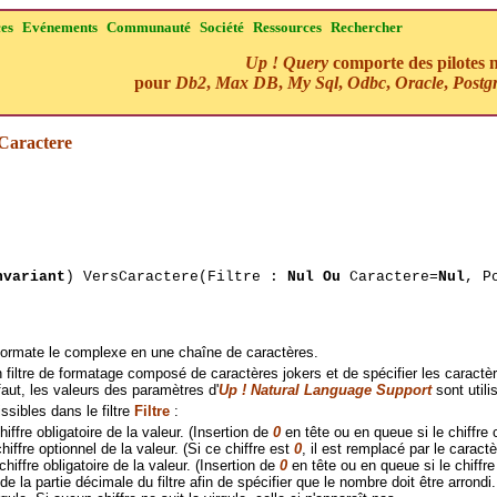
ces
Evénements
Communauté
Société
Ressources
Rechercher
Up ! Query
comporte des pilotes n
pour
Db2
,
Max DB
,
My Sql
,
Odbc
,
Oracle
,
Postg
Caractere
nvariant
) VersCaractere(Filtre :
Nul Ou
Caractere=
Nul
, P
ormate le complexe en une chaîne de caractères.
un filtre de formatage composé de caractères jokers et de spécifier les caract
faut, les valeurs des paramètres d'
Up ! Natural Language Support
sont utili
ssibles dans le filtre
Filtre
:
iffre obligatoire de la valeur. (Insertion de
0
en tête ou en queue si le chiffre 
iffre optionnel de la valeur. (Si ce chiffre est
0
, il est remplacé par le caract
hiffre obligatoire de la valeur. (Insertion de
0
en tête ou en queue si le chiffre 
de la partie décimale du filtre afin de spécifier que le nombre doit être arrondi.