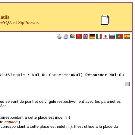
atifs
reSQL
et
Sql Server
.
ointVirgule :
Nul Ou
Caractere=
Nul
)
Retourner Nul Ou
ères servant de point et de virgule respectivement avec les paramètres
sées.
correspondant à cette place est indéfini.)
ère
espace
.)
correspondant à cette place est indéfini.). Il est utilisé à la place du