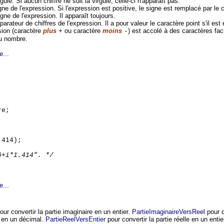
gule. Si aucun chiffre ne suit la virgule, celle-ci n'apparaît pas.
ne de l'expression. Si l'expression est positive, le signe est remplacé par le
gne de l'expression. Il apparaît toujours.
arateur de chiffres de l'expression. Il a pour valeur le caractère point s'il est
sion (caractère
plus
ou caractère
moins
) est accolé à des caractères facu
+
-
du nombre.
e...
;
re;
.414);
;
6+i*1.414". */
e...
ur convertir la partie imaginaire en un entier.
PartieImaginaireVersReel
pour c
e en un décimal.
PartieReelVersEntier
pour convertir la partie réelle en un entie