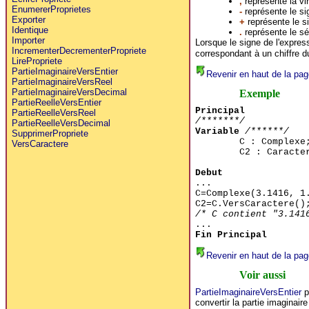
,
représente la vir
EnumererProprietes
-
représente le sig
Exporter
+
représente le si
Identique
.
représente le sép
Importer
Lorsque le signe de l'expres
IncrementerDecrementerPropriete
correspondant à un chiffre 
LirePropriete
PartieImaginaireVersEntier
Revenir en haut de la pag
PartieImaginaireVersReel
PartieImaginaireVersDecimal
Exemple
PartieReelleVersEntier
Principal
PartieReelleVersReel
/*******/
PartieReelleVersDecimal
Variable
/******/
SupprimerPropriete
C : Complexe
VersCaractere
C2 : Caracte
Debut
...
C=Complexe(3.1416, 1
C2=C.VersCaractere()
/* C contient "3.141
...
Fin Principal
Revenir en haut de la pag
Voir aussi
PartieImaginaireVersEntier
po
convertir la partie imaginair