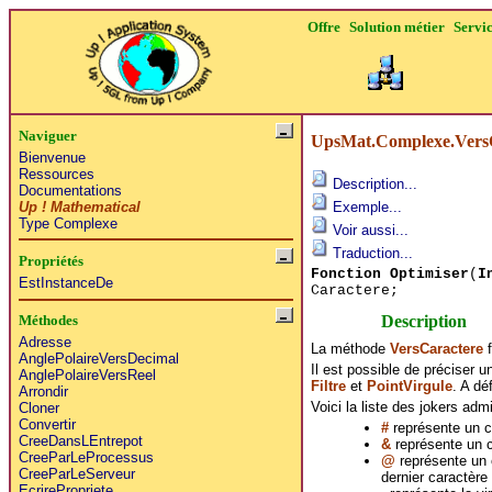
Offre
Solution métier
Servi
Naviguer
UpsMat.Complexe.Vers
Bienvenue
Ressources
Description...
Documentations
Up ! Mathematical
Exemple...
Type Complexe
Voir aussi...
Traduction...
Propriétés
Fonction Optimiser
(
I
EstInstanceDe
Caractere;
Description
Méthodes
Adresse
La méthode
VersCaractere
f
AnglePolaireVersDecimal
Il est possible de préciser 
AnglePolaireVersReel
Filtre
et
PointVirgule
. A dé
Arrondir
Voici la liste des jokers admi
Cloner
Convertir
#
représente un ch
CreeDansLEntrepot
&
représente un ch
CreeParLeProcessus
@
représente un c
CreeParLeServeur
dernier caractère 
EcrirePropriete