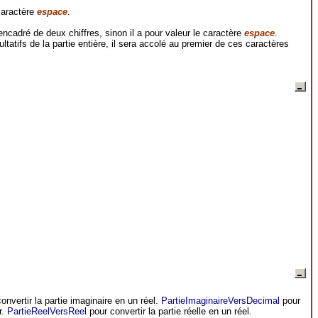
 caractère
espace
.
 encadré de deux chiffres, sinon il a pour valeur le caractère
espace
.
ltatifs de la partie entière, il sera accolé au premier de ces caractères
onvertir la partie imaginaire en un réel.
PartieImaginaireVersDecimal
pour
r.
PartieReelVersReel
pour convertir la partie réelle en un réel.