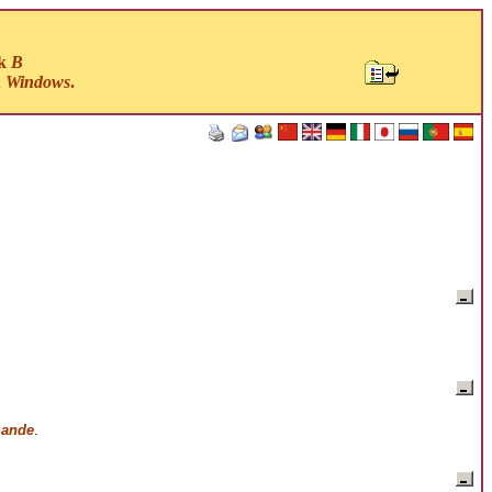
ck
B
u
Windows
.
ande
.