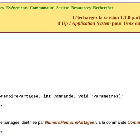
ces
Evénements
Communauté
Société
Ressources
Rechercher
Téléchargez la version 1.1.0 pa
d'
Up ! Application System
pour
Unix
o
MemoirePartagee,
int
Commande,
void
*Parametres);
e...
 partagée identifiée par
NumeroMemoirePartagee
via la commande
Comm
e...