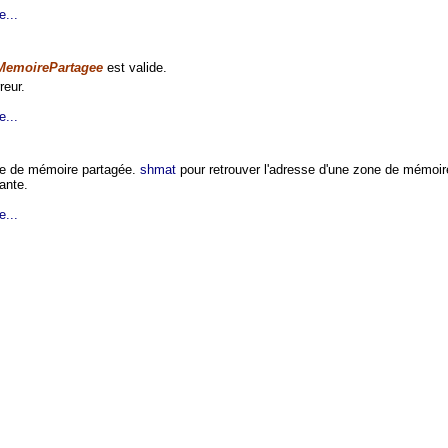
e...
emoirePartagee
est valide.
reur.
e...
ne de mémoire partagée.
shmat
pour retrouver l'adresse d'une zone de mémoir
ante.
e...