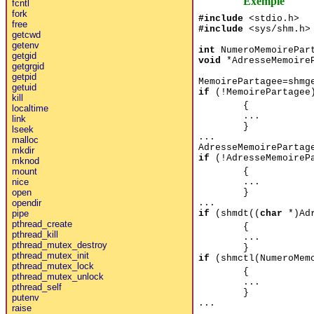
Exemple
fcntl
fork
#include
<stdio.h>
free
#include
<sys/shm.h>
getcwd
getenv
int
NumeroMemoirePar
getgid
void
*AdresseMemoireP
getgrgid
getpid
MemoirePartagee=shmg
getuid
if
(!MemoirePartagee
kill
{
localtime
...
link
}
lseek
...
malloc
AdresseMemoirePartag
mkdir
if
(!AdresseMemoireP
mknod
{
mount
...
nice
}
open
...
opendir
if
(shmdt((
char
*)Adr
pipe
pthread_create
{
pthread_kill
...
pthread_mutex_destroy
}
pthread_mutex_init
if
(shmctl(NumeroMemo
pthread_mutex_lock
{
pthread_mutex_unlock
...
pthread_self
}
putenv
...
raise