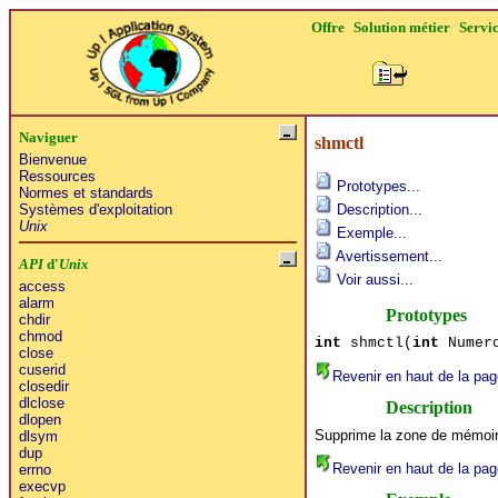
Offre
Solution métier
Servi
Naviguer
shmctl
Bienvenue
Ressources
Prototypes...
Normes et standards
Systèmes d'exploitation
Description...
Unix
Exemple...
Avertissement...
API
d'
Unix
Voir aussi...
access
alarm
Prototypes
chdir
chmod
int
shmctl(
int
Numero
close
cuserid
Revenir en haut de la pag
closedir
dlclose
Description
dlopen
Supprime la zone de mémoire
dlsym
dup
Revenir en haut de la pag
errno
execvp