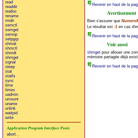
read
Revenir en haut de la pag
readdir
realloc
Avertissement
rename
rmdir
Bien s'assurer que
NumeroM
semctl
Le résultat est
-1
en cas d'er
semget
semop
Revenir en haut de la pag
setpgrp
shmat
Voir aussi
shmctl
shmget
pour allouer une zo
shmdt
mémoire partagée déjà exist
shmget
signal
Revenir en haut de la pag
sleep
stat
statfs
sync
time
times
uadmin
umount
uname
unlink
waitpid
write