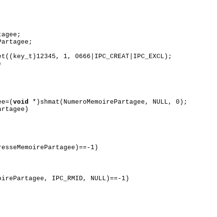
tagee;
artagee;
et((key_t)12345, 1, 0666|IPC_CREAT|IPC_EXCL);
)
ee=(
void
*)shmat(NumeroMemoirePartagee, NULL, 0);
artagee)
esseMemoirePartagee)==-1)
irePartagee, IPC_RMID, NULL)==-1)