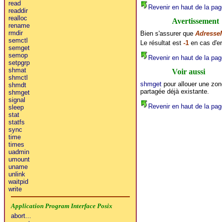
read
Revenir en haut de la pag
readdir
realloc
Avertissement
rename
rmdir
Bien s'assurer que
Adresse
semctl
Le résultat est
-1
en cas d'er
semget
semop
Revenir en haut de la pag
setpgrp
shmat
Voir aussi
shmctl
shmget
pour allouer une zo
shmdt
partagée déjà existante.
shmget
signal
Revenir en haut de la pag
sleep
stat
statfs
sync
time
times
uadmin
umount
uname
unlink
waitpid
write