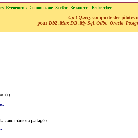
ces
Evénements
Communauté
Société
Ressources
Rechercher
Up ! Query
comporte des pilotes n
pour
Db2
,
Max DB
,
My Sql
,
Odbc
,
Oracle
,
Postg
se);
e...
la zone mémoire partagée.
e...