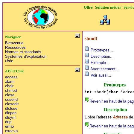
Offre
Solution métier
Servi
Naviguer
shmdt
Bienvenue
Ressources
Prototypes...
Normes et standards
Systèmes d'exploitation
Description...
Unix
Exemple...
Avertissement...
API
d'
Unix
Voir aussi...
access
alarm
Prototypes
chdir
chmod
int
shmdt(
char
*Adres
close
cuserid
Revenir en haut de la pag
closedir
dlclose
Description
dlopen
Libère l'adresse
Adresse
de 
dlsym
dup
Revenir en haut de la pag
errno
execvp