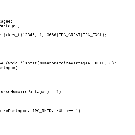
tagee;
artagee;
et((key_t)12345, 1, 0666|IPC_CREAT|IPC_EXCL);
)
ee=(
void
*)shmat(NumeroMemoirePartagee, NULL, 0);
artagee)
esseMemoirePartagee)==-1)
irePartagee, IPC_RMID, NULL)==-1)