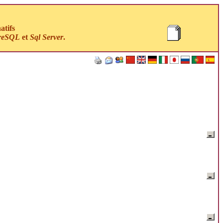
atifs
reSQL
et
Sql Server
.