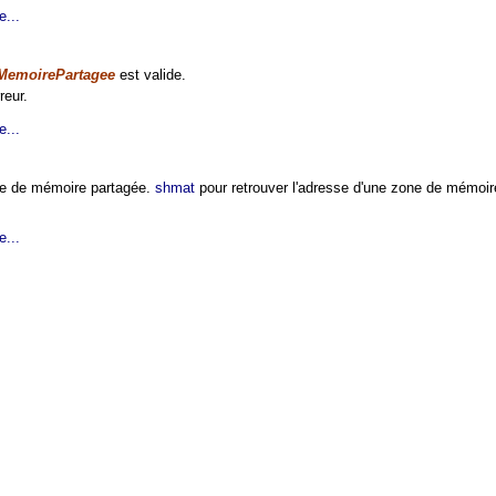
e...
MemoirePartagee
est valide.
reur.
e...
ne de mémoire partagée.
shmat
pour retrouver l'adresse d'une zone de mémoir
e...