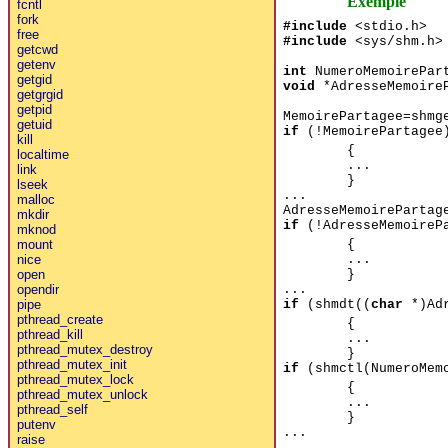
Exemple
fcntl
fork
#include
<stdio.h>
free
#include
<sys/shm.h>
getcwd
getenv
int
NumeroMemoirePar
getgid
void
*AdresseMemoireP
getgrgid
getpid
MemoirePartagee=shmg
getuid
if
(!MemoirePartagee
kill
{
localtime
...
link
}
lseek
...
malloc
AdresseMemoirePartag
mkdir
if
(!AdresseMemoireP
mknod
{
mount
...
nice
}
open
...
opendir
if
(shmdt((
char
*)Adr
pipe
pthread_create
{
pthread_kill
...
pthread_mutex_destroy
}
pthread_mutex_init
if
(shmctl(NumeroMemo
pthread_mutex_lock
{
pthread_mutex_unlock
...
pthread_self
}
putenv
...
raise