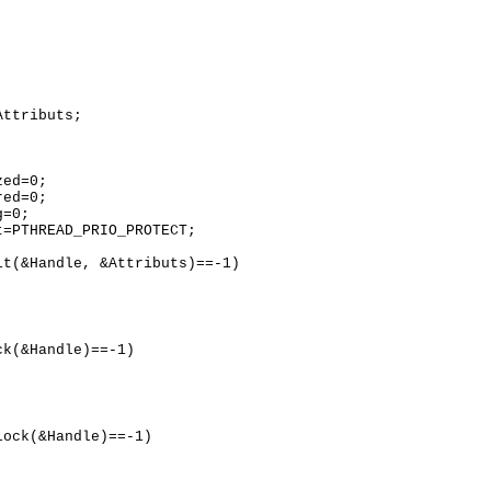
Attributs;
zed=0;
red=0;
g=0;
t=PTHREAD_PRIO_PROTECT;
;
t(&Handle, &Attributs)==-1)
k(&Handle)==-1)
ock(&Handle)==-1)