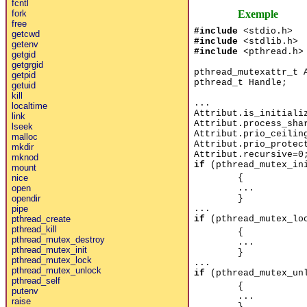
fcntl
Exemple
fork
free
#include
<stdio.h>
getcwd
#include
<stdlib.h>
getenv
#include
<pthread.h>
getgid
getgrgid
pthread_mutexattr_t 
getpid
pthread_t Handle;
getuid
kill
...
localtime
Attribut.is_initiali
link
Attribut.process_sha
lseek
Attribut.prio_ceilin
malloc
Attribut.prio_protec
mkdir
Attribut.recursive=0
mknod
if
(pthread_mutex_ini
mount
{
nice
...
open
}
opendir
...
pipe
if
(pthread_mutex_loc
pthread_create
pthread_kill
{
pthread_mutex_destroy
...
pthread_mutex_init
}
pthread_mutex_lock
...
pthread_mutex_unlock
if
(pthread_mutex_unl
pthread_self
{
putenv
...
raise
}