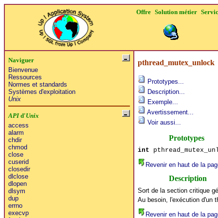
Offre
Solution métier
Servi
Naviguer
pthread_mutex_unlock
Bienvenue
Ressources
Prototypes...
Normes et standards
Systèmes d'exploitation
Description...
Unix
Exemple...
Avertissement...
API
d'
Unix
Voir aussi...
access
alarm
Prototypes
chdir
chmod
int
pthread_mutex_unl
close
cuserid
Revenir en haut de la pag
closedir
dlclose
Description
dlopen
Sort de la section critique g
dlsym
dup
Au besoin, l'exécution d'un t
errno
execvp
Revenir en haut de la pag