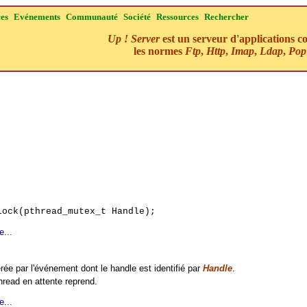
ces
Evénements
Communauté
Société
Ressources
Rechercher
Up ! Server
est un serveur d'applications c
les normes
Ftp
,
Http
,
Imap
,
Ldap
,
Pop
ock(pthread_mutex_t Handle);
e...
érée par l'événement dont le handle est identifié par
Handle
.
hread en attente reprend.
e...