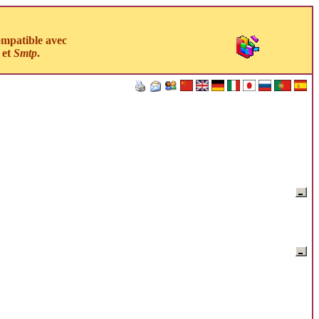
ompatible avec
et
Smtp
.