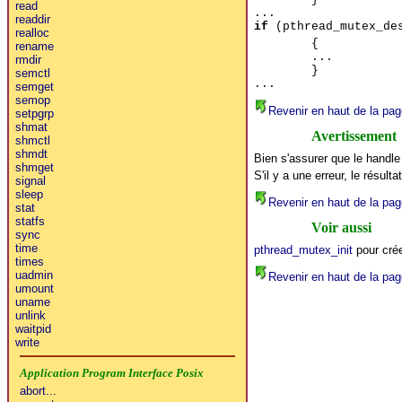
read
...
readdir
if
(pthread_mutex_des
realloc
{
rename
...
rmdir
}
semctl
...
semget
semop
Revenir en haut de la pag
setpgrp
shmat
Avertissement
shmctl
shmdt
Bien s'assurer que le handle
shmget
S'il y a une erreur, le résulta
signal
sleep
Revenir en haut de la pag
stat
statfs
Voir aussi
sync
time
pthread_mutex_init
pour cré
times
uadmin
Revenir en haut de la pag
umount
uname
unlink
waitpid
write