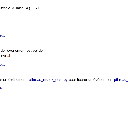
troy(&Handle)==-1)
e...
 de l'événement est valide.
t est
-1
.
e...
er un événement.
pthread_mutex_destroy
pour libérer un événement.
pthread
e...