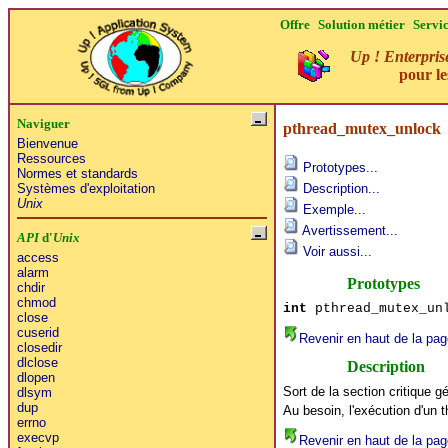
Offre
Solution métier
Servi
Up ! Enterpris
pour l
Naviguer
pthread_mutex_unlock
Bienvenue
Ressources
Prototypes...
Normes et standards
Systèmes d'exploitation
Description...
Unix
Exemple...
Avertissement...
API
d'
Unix
Voir aussi...
access
alarm
Prototypes
chdir
chmod
int
pthread_mutex_unl
close
cuserid
Revenir en haut de la pag
closedir
dlclose
Description
dlopen
Sort de la section critique g
dlsym
dup
Au besoin, l'exécution d'un t
errno
execvp
Revenir en haut de la pag