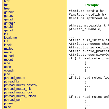
fcntl
Exemple
fork
free
#include
<stdio.h>
getcwd
#include
<stdlib.h>
getenv
#include
<pthread.h>
getgid
getgrgid
pthread_mutexattr_t 
getpid
pthread_t Handle;
getuid
kill
...
localtime
Attribut.is_initiali
link
Attribut.process_sha
lseek
Attribut.prio_ceilin
malloc
Attribut.prio_protec
mkdir
Attribut.recursive=0
mknod
if
(pthread_mutex_ini
mount
{
nice
...
open
}
opendir
...
pipe
if
(pthread_mutex_loc
pthread_create
pthread_kill
{
pthread_mutex_destroy
...
pthread_mutex_init
}
pthread_mutex_lock
...
pthread_mutex_unlock
if
(pthread_mutex_unl
pthread_self
{
putenv
...
raise
}