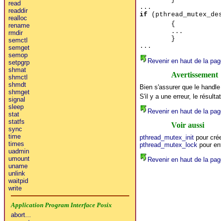
read
...
readdir
if
(pthread_mutex_des
realloc
{
rename
...
rmdir
}
semctl
...
semget
semop
Revenir en haut de la pag
setpgrp
shmat
Avertissement
shmctl
shmdt
Bien s'assurer que le handle
shmget
S'il y a une erreur, le résulta
signal
sleep
Revenir en haut de la pag
stat
statfs
Voir aussi
sync
time
pthread_mutex_init
pour cré
times
pthread_mutex_lock
pour ent
uadmin
umount
Revenir en haut de la pag
uname
unlink
waitpid
write