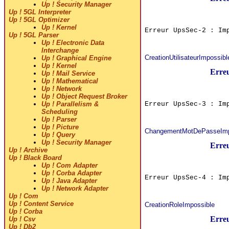
Up ! Security Manager
Up ! 5GL Interpreter
Up ! 5GL Optimizer
Up ! Kernel
Erreur UpsSec-2 : Im
Up ! 5GL Parser
Up ! Electronic Data
Interchange
CreationUtilisateurImpossibl
Up ! Graphical Engine
Up ! Kernel
Erre
Up ! Mail Service
Up ! Mathematical
Up ! Network
Up ! Object Request Broker
Erreur UpsSec-3 : Im
Up ! Parallelism &
Scheduling
Up ! Parser
Up ! Picture
ChangementMotDePasseImp
Up ! Query
Up ! Security Manager
Erre
Up ! Archive
Up ! Black Board
Up ! Com Adapter
Up ! Corba Adapter
Erreur UpsSec-4 : Im
Up ! Java Adapter
Up ! Network Adapter
Up ! Com
Up ! Content Service
CreationRoleImpossible
Up ! Corba
Erre
Up ! Csv
Up ! Db2