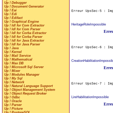
Up ! Debugger
Up ! Document Generator
Up ! Eai
Erreur UpsSec-5 : Im
Up ! Edi
Up ! Edifact
Up ! Graphical Engine
HeritageRoleImpossible
Up ! Idl for Com Extractor
Up ! Idl for Com Parser
Erre
Up ! Idl for Corba Extractor
Up ! Idl for Corba Parser
Up ! Idl for Java Extractor
Up ! Idl for Java Parser
Erreur UpsSec-6 : Im
Up ! Java
Up ! Kernel
Up ! Mail Service
Up ! Mathematical
CreationHabilitationImpossib
Up ! Max DB
Up ! Microsoft Sql Server
Erre
Up ! Mixer
Up ! Modules Manager
Up ! My Sql
Up ! Network
Erreur UpsSec-7 : Im
Up ! Natural Language Support
Up ! Object Management System
Up ! Object Request Broker
LireHabilitationImpossible
Up ! Odbc
Up ! Oracle
Erre
Up ! Parser
Up ! Picture
Up ! PostgreSQL