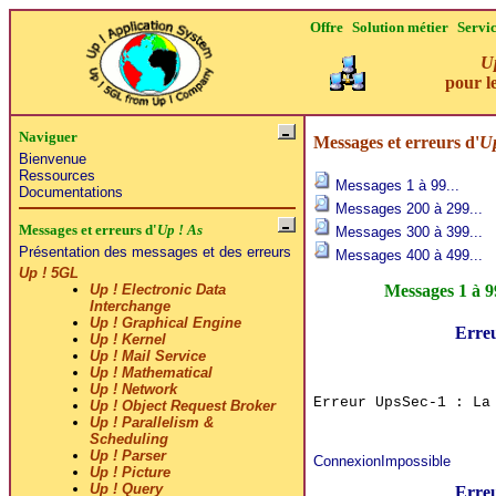
Offre
Solution métier
Servi
Up 
tel un co
Naviguer
Messages et erreurs d'
Up
Bienvenue
Ressources
Messages 1 à 99...
Documentations
Messages 200 à 299...
Messages et erreurs d'
Up ! As
Messages 300 à 399...
Présentation des messages et des erreurs
Messages 400 à 499...
Up ! 5GL
Messages 1 à 9
Up ! Electronic Data
Interchange
Up ! Graphical Engine
Erre
Up ! Kernel
Up ! Mail Service
Up ! Mathematical
Up ! Network
Erreur UpsSec-1 : La
Up ! Object Request Broker
Up ! Parallelism &
Scheduling
Up ! Parser
ConnexionImpossible
Up ! Picture
Up ! Query
Erre