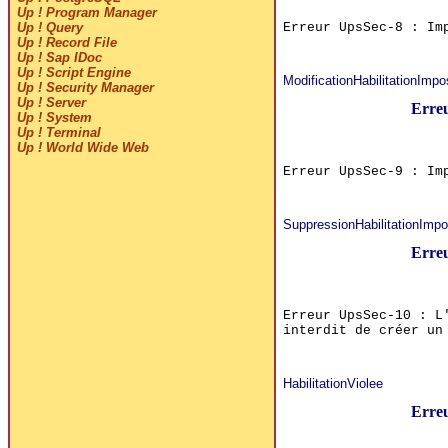
Up ! Program Manager
Erreur UpsSec-8 : Im
Up ! Query
Up ! Record File
Up ! Sap IDoc
Up ! Script Engine
ModificationHabilitationImpo
Up ! Security Manager
Up ! Server
Erre
Up ! System
Up ! Terminal
Up ! World Wide Web
Erreur UpsSec-9 : Im
SuppressionHabilitationImpo
Erre
Erreur UpsSec-10 : L
interdit de créer un
HabilitationViolee
Erreu