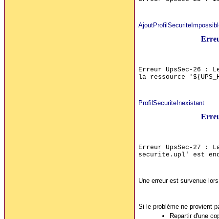
AjoutProfilSecuriteImpossibl
Erre
Erreur UpsSec-26 : L
la ressource '${UPS_
ProfilSecuriteInexistant
Erre
Erreur UpsSec-27 : L
securite.upl' est en
Une erreur est survenue lors 
Si le problème ne provient p
Repartir d'une co