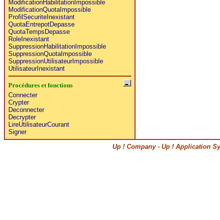
ModificationHabilitationImpossible
ModificationQuotaImpossible
ProfilSecuriteInexistant
QuotaEntrepotDepasse
QuotaTempsDepasse
RoleInexistant
SuppressionHabilitationImpossible
SuppressionQuotaImpossible
SuppressionUtilisateurImpossible
UtilisateurInexistant
Procédures et fonctions
Connecter
Crypter
Deconnecter
Decrypter
LireUtilisateurCourant
Signer
Up ! Company
-
Up ! Application S