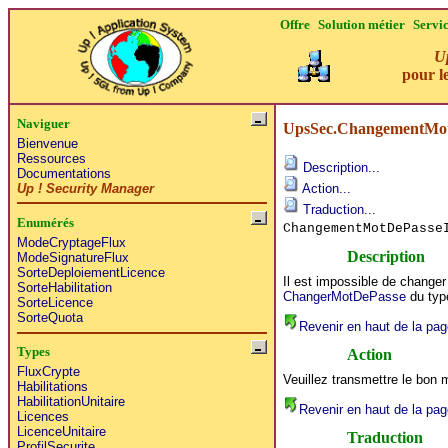
Offre
Solution métier
Servi
Up
pour le
Naviguer
UpsSec.ChangementMot
Bienvenue
Ressources
Description...
Documentations
Up ! Security Manager
Action...
Traduction...
Enumérés
ChangementMotDePasse
ModeCryptageFlux
Description
ModeSignatureFlux
SorteDeploiementLicence
Il est impossible de change
SorteHabilitation
ChangerMotDePasse
du ty
SorteLicence
SorteQuota
Revenir en haut de la pag
Types
Action
FluxCrypte
Veuillez transmettre le bon 
Habilitations
HabilitationUnitaire
Revenir en haut de la pag
Licences
LicenceUnitaire
Traduction
ProfilSecurite