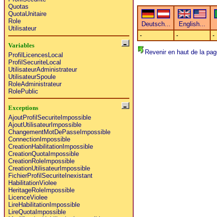
Quotas
QuotaUnitaire
Role
Utilisateur
-
-
-
Variables
Revenir en haut de la pag
ProfilLicencesLocal
ProfilSecuriteLocal
UtilisateurAdministrateur
UtilisateurSpoule
RoleAdministrateur
RolePublic
Exceptions
AjoutProfilSecuriteImpossible
AjoutUtilisateurImpossible
ChangementMotDePasseImpossible
ConnectionImpossible
CreationHabilitationImpossible
CreationQuotaImpossible
CreationRoleImpossible
CreationUtilisateurImpossible
FichierProfilSecuriteInexistant
HabilitationViolee
HeritageRoleImpossible
LicenceViolee
LireHabilitationImpossible
LireQuotaImpossible