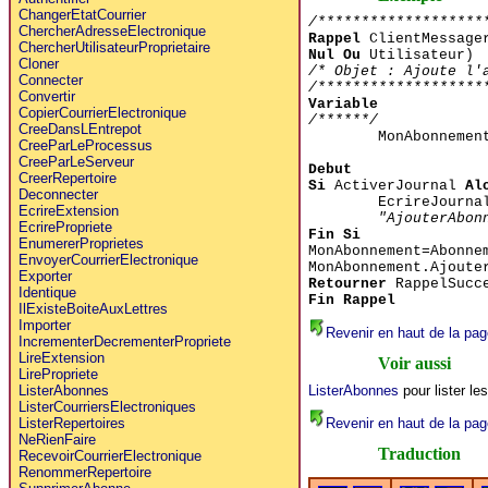
ChangerEtatCourrier
/*******************
ChercherAdresseElectronique
Rappel
ClientMessager
ChercherUtilisateurProprietaire
Nul Ou
Utilisateur)
Cloner
/* Objet : Ajoute l'
Connecter
/*******************
Convertir
Variable
CopierCourrierElectronique
/******/
CreeDansLEntrepot
MonAbonneme
CreeParLeProcessus
CreeParLeServeur
Debut
CreerRepertoire
Si
ActiverJournal
Al
Deconnecter
EcrireJourna
EcrireExtension
"AjouterAbon
EcrirePropriete
Fin Si
EnumererProprietes
MonAbonnement=Abonne
EnvoyerCourrierElectronique
MonAbonnement.Ajoute
Exporter
Retourner
RappelSucc
Identique
Fin Rappel
IlExisteBoiteAuxLettres
Importer
Revenir en haut de la pag
IncrementerDecrementerPropriete
LireExtension
Voir aussi
LirePropriete
ListerAbonnes
pour lister l
ListerAbonnes
ListerCourriersElectroniques
Revenir en haut de la pag
ListerRepertoires
NeRienFaire
Traduction
RecevoirCourrierElectronique
RenommerRepertoire