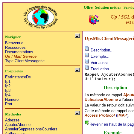
Offre
Solution métier
Servi
Up ! 5GL
d
est 
Naviguer
UpsMls.ClientMessager
Bienvenue
Ressources
Description...
Documentations
Up ! Mail Service
Exemple...
Type ClientMessagerie
Voir aussi...
Traduction...
Propriétés
Rappel
AjouterAbonne(
EstInstanceDe
Utilisateur);
Ip1
Ip2
Description
Ip3
La méthode de rappel
Ajout
Ip4
UtilisateurAbonne
à l'abon
Numero
Port
La valeur de retour doit sui
Cette méthode de rappel co
Méthodes
Access Protocol
(
IMAP
)
.
Adresse
Revenir en haut de la pag
AjouterAbonne
AnnulerSuppressionsCourriers
Exemple
Authentifier