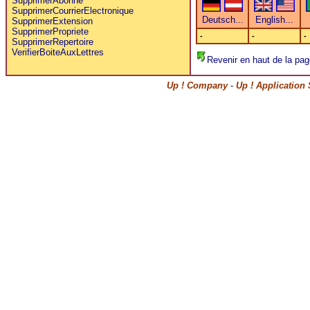
SupprimerAbonne
SupprimerCourrierElectronique
SupprimerExtension
SupprimerPropriete
-
-
-
SupprimerRepertoire
VerifierBoiteAuxLettres
Revenir en haut de la pag
Up ! Company
-
Up ! Application