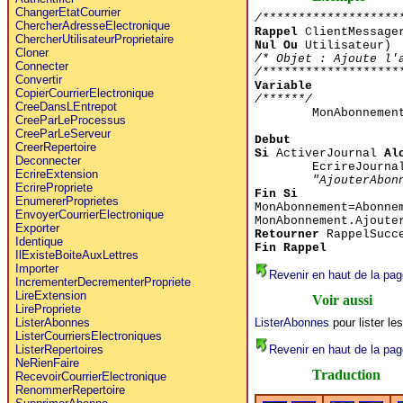
ChangerEtatCourrier
/*******************
ChercherAdresseElectronique
Rappel
ClientMessager
ChercherUtilisateurProprietaire
Nul Ou
Utilisateur)
Cloner
/* Objet : Ajoute l'
Connecter
/*******************
Convertir
Variable
CopierCourrierElectronique
/******/
CreeDansLEntrepot
MonAbonneme
CreeParLeProcessus
CreeParLeServeur
Debut
CreerRepertoire
Si
ActiverJournal
Al
Deconnecter
EcrireJourna
EcrireExtension
"AjouterAbon
EcrirePropriete
Fin Si
EnumererProprietes
MonAbonnement=Abonne
EnvoyerCourrierElectronique
MonAbonnement.Ajoute
Exporter
Retourner
RappelSucc
Identique
Fin Rappel
IlExisteBoiteAuxLettres
Importer
Revenir en haut de la pag
IncrementerDecrementerPropriete
LireExtension
Voir aussi
LirePropriete
ListerAbonnes
pour lister l
ListerAbonnes
ListerCourriersElectroniques
Revenir en haut de la pag
ListerRepertoires
NeRienFaire
Traduction
RecevoirCourrierElectronique
RenommerRepertoire