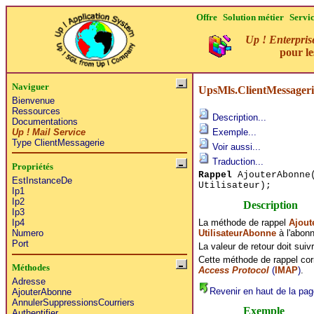
Offre
Solution métier
Servi
Up ! Enterpris
pour l
Naviguer
UpsMls.ClientMessager
Bienvenue
Ressources
Description...
Documentations
Up ! Mail Service
Exemple...
Type ClientMessagerie
Voir aussi...
Traduction...
Propriétés
Rappel
AjouterAbonne(
EstInstanceDe
Utilisateur);
Ip1
Ip2
Description
Ip3
La méthode de rappel
Ajout
Ip4
UtilisateurAbonne
à l'abon
Numero
Port
La valeur de retour doit sui
Cette méthode de rappel co
Méthodes
Access Protocol
(
IMAP
)
.
Adresse
Revenir en haut de la pag
AjouterAbonne
AnnulerSuppressionsCourriers
Exemple
Authentifier