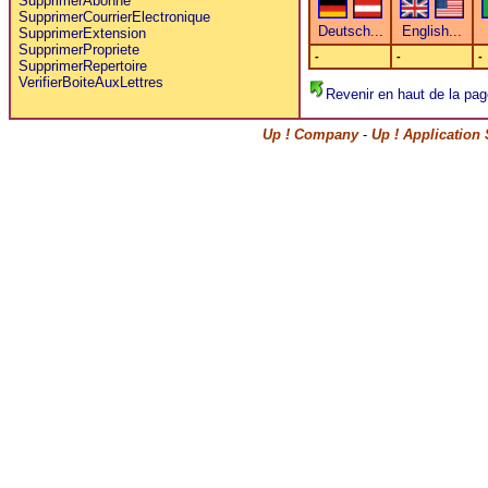
SupprimerAbonne
SupprimerCourrierElectronique
SupprimerExtension
SupprimerPropriete
-
-
-
SupprimerRepertoire
VerifierBoiteAuxLettres
Revenir en haut de la pag
Up ! Company
-
Up ! Application