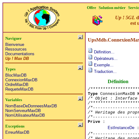
Offre
Solution métier
Servi
Up ! 5GL
d
est 
Naviguer
UpsMdb.ConnexionMa
Bienvenue
Ressources
Définition...
Documentations
Up ! Max DB
Opérateurs...
Exemple...
Types
Traduction...
BlocMaxDB
ConnexionMaxDB
Définition
OrdreMaxDB
/*******************
RequeteMaxDB
Type
ConnexionMaxDB
/* Objet : Interface
Variables
/*******************
NomBaseDeDonneesMaxDB
/*------------------
NomServeurMaxDB
/* Heritage des prop
NomUtilisateurMaxDB
/*------------------
Prive
:
Exceptions
EstInstanceDe
:
ErreurMaxDB
/*------------------
/* Heritage des prop