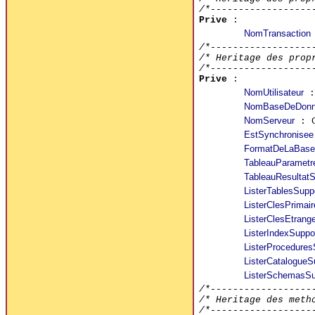
/*------------------
Prive
:
NomTransaction
/*------------------
/* Heritage des prop
/*------------------
Prive
:
NomUtilisateur
:
NomBaseDeDonn
NomServeur
: C
EstSynchronisee
FormatDeLaBas
TableauParametr
TableauResultatS
ListerTablesSupp
ListerClesPrimai
ListerClesEtrang
ListerIndexSuppo
ListerProcedures
ListerCatalogueS
ListerSchemasSu
/*------------------
/* Heritage des meth
/*------------------