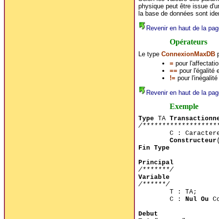
physique peut être issue d'un
la base de données sont ide
Revenir en haut de la pag
Opérateurs
Le type
ConnexionMaxDB
p
=
pour l'affectati
==
pour l'égalité
!=
pour l'inégalit
Revenir en haut de la pag
Exemple
Type
TA
Transactionn
/*******************
C : Caracter
Constructeur
Fin Type
Principal
/*******/
Variable
/******/
T : TA;
C :
Nul Ou
Co
Debut