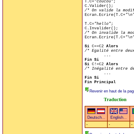
T.C=
"coucou"
;
C.Valider();
/* On valide la modi
Ecran.Ecrire(T.C+
"\n
T.C=
"hello"
;
C.Invalider();
/* On invalide la mo
Ecran.Ecrire(T.C+
"\n
Si
C==C2
Alors
/* Egalité entre deu
...
Fin Si
Si
C!=C2
Alors
/* Inégalité entre d
...
Fin Si
Fin Principal
Revenir en haut de la pag
Traduction
-
-
-