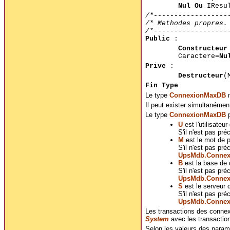
Nul Ou
IResul
/*------------------
/* Methodes propres.
/*------------------
Public
:
Constructeur
Caractere=
Nu
Prive
:
Destructeur
(
Fin Type
Le type
ConnexionMaxDB
m
Il peut exister simultanéme
Le type
ConnexionMaxDB
p
U
est l'utilisateu
S'il n'est pas pré
M
est le mot de 
S'il n'est pas pr
UpsMdb.Connex
B
est la base de 
S'il n'est pas pr
UpsMdb.Connex
S
est le serveur 
S'il n'est pas pr
UpsMdb.Connex
Les transactions des conne
System
avec les transactio
Selon les valeurs des para