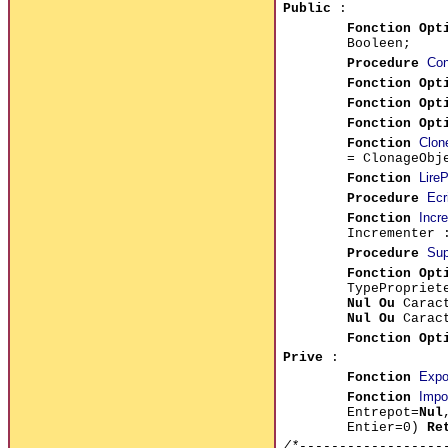
Public
:
Fonction Opt
Booleen;
Con
Procedure
Fonction Opt
Fonction Opt
Fonction Opt
Clon
Fonction
= ClonageObj
LireP
Fonction
Ecr
Procedure
Incr
Fonction
Incrementer 
Sup
Procedure
Fonction Opt
TypeProprie
Nul Ou
Carac
Nul Ou
Caract
Fonction
Opt
Prive
:
Expo
Fonction
Impo
Fonction
Entrepot=
Nul
Entier=0)
Re
/*------------------