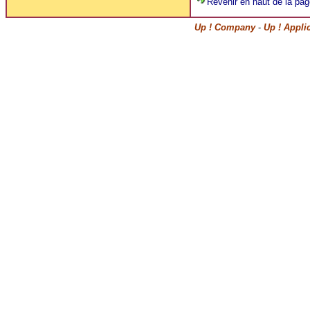
Revenir en haut de la pag
Up ! Company
-
Up ! Appli