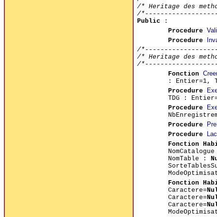
/* Heritage des meth
/*------------------
Public
:
Val
Procedure
Inv
Procedure
/*------------------
/* Heritage des meth
/*------------------
Cree
Fonction
: Entier=1, 
Exe
Procedure
TDG : Entier
Exe
Procedure
NbEnregistre
Pre
Procedure
Lac
Procedure
Fonction Hab
NomCatalogu
NomTable :
N
SorteTablesS
ModeOptimisa
Fonction Hab
Caractere=
Nu
Caractere=
Nu
Caractere=
Nu
ModeOptimisa