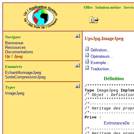
Offre
Solution métier
Servi
Naviguer
UpsJpg.ImageJpeg
Bienvenue
Ressources
Définition...
Documentations
Up ! Jpeg
Opérateurs...
Exemple...
Enumérés
Traduction...
EchantillonnageJpeg
SorteCompressionJpeg
Définition
/*******************
Types
Type
ImageJpeg
Imple
ImageJpeg
/* Objet : Definitio
/*******************
/*------------------
/* Heritage des prop
/*------------------
Prive
:
EstInstanceDe
:
/*------------------
/* Heritage des prop