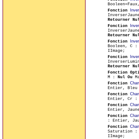
Booleen=Fau
Inve
Fonction
InverserJaun
Retourner Nu
Inve
Fonction
InverserJaun
Retourner Nu
Inve
Fonction
Booleen, C :
IImage;
Inve
Fonction
InverserLumi
Retourner Nu
Fonction Opt
M :
Nul Ou
Ma
Chan
Fonction
Entier, Bleu
Chan
Fonction
Entier, Cr :
Chan
Fonction
Entier, Jaun
Chan
Fonction
: Entier, Ja
Chan
Fonction
Saturation :
IImage;