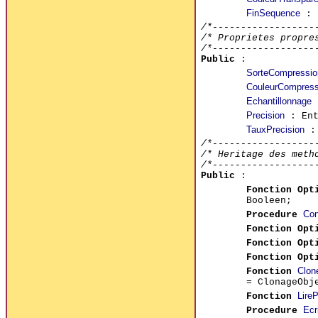
FinSequence
: 
/*------------------
/* Proprietes propre
/*------------------
Public
:
SorteCompressio
CouleurCompress
Echantillonnage
:
Precision
: En
TauxPrecision
:
/*------------------
/* Heritage des meth
/*------------------
Public
:
Fonction Opt
Booleen;
Con
Procedure
Fonction Opt
Fonction Opt
Fonction Opt
Clon
Fonction
= ClonageObj
LireP
Fonction
Ecr
Procedure