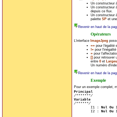
Un constructeur à
Un constructeur à
depuis ce flux.
Un constructeur à
palette
SP
et une
Revenir en haut de la pag
Opérateurs
L'interface
ImageJpeg
possè
==
pour l'égalité
!=
pour l'inégalit
=
pour l'affectati
[]
pour retrouver 
entre
0
et
Largeu
Un numéro d'inde
Revenir en haut de la pag
Exemple
Pour un exemple complet, me
Principal
/*******/
Variable
/******/
I1 :
Nul Ou
I
I2 :
Nul Ou
I