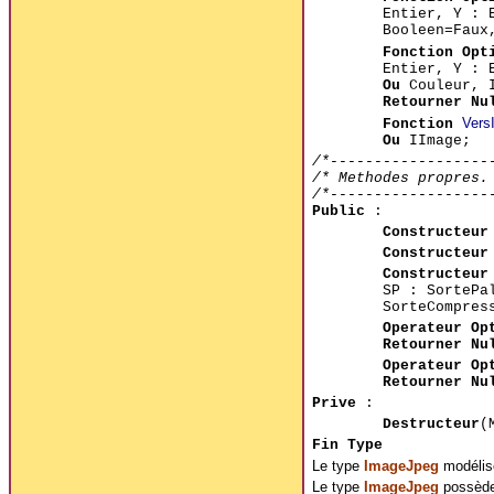
Entier, Y : 
Booleen=Fau
Fonction Opt
Entier, Y : 
Ou
Couleur, 
Retourner Nu
Vers
Fonction
Ou
IImage;
/*------------------
/* Methodes propres.
/*------------------
Public
:
Constructeur
Constructeur
Constructeur
SP : SortePa
SorteCompres
Operateur Op
Retourner Nu
Operateur Op
Retourner Nu
Prive
:
Destructeur
(
Fin Type
Le type
ImageJpeg
modélis
Le type
ImageJpeg
possède 