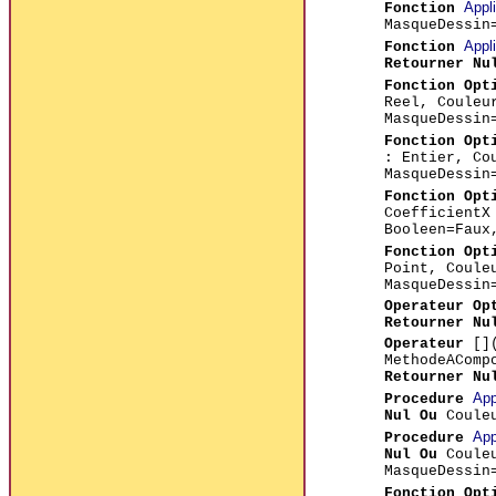
Appl
Fonction
MasqueDessin
Appl
Fonction
Retourner Nu
Fonction Opt
Reel, Couleu
MasqueDessin
Fonction Opt
: Entier, Co
MasqueDessin
Fonction Opt
CoefficientX
Booleen=Fau
Fonction Opt
Point, Coule
MasqueDessin
Operateur Op
Retourner Nu
Operateur
[]
MethodeAComp
Retourner Nu
App
Procedure
Nul Ou
Coule
App
Procedure
Nul Ou
Coule
MasqueDessin
Fonction Opt