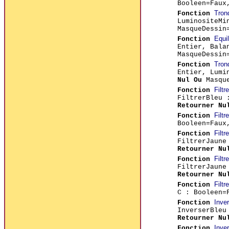
Booleen=Fau
Tron
Fonction
LuminositeMi
MasqueDessin
Equi
Fonction
Entier, Bala
MasqueDessin
Tron
Fonction
Entier, Lumi
Nul Ou
Masque
Filt
Fonction
FiltrerBleu 
Retourner Nu
Filt
Fonction
Booleen=Fau
Filt
Fonction
FiltrerJaune
Retourner Nu
Filt
Fonction
FiltrerJaune
Retourner Nu
Filt
Fonction
C : Booleen=
Inve
Fonction
InverserBleu
Retourner Nu
Inve
Fonction