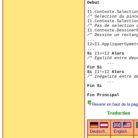
Debut
...
I1.Contexte.Selectio
/* Selection du pinc
I1.Contexte.Selectio
/* Pas de selection 
I1.Contexte.Dessiner
/* Dessine un rectan
...
I2=I1.AppliquerSymet
...
Si
I1==I2
Alors
/* Egalité entre deu
...
Fin Si
Si
I1!=I2
Alors
/* Inégalité entre d
...
Fin Si
...
Fin Principal
Revenir en haut de la pag
Traduction