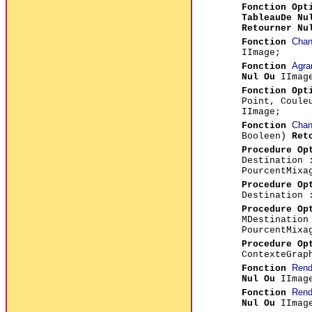
Fonction Opt
TableauDe Nu
Retourner Nu
Chan
Fonction
IImage;
Agra
Fonction
Nul Ou
IImag
Fonction Opt
Point, Coule
IImage;
Chan
Fonction
Booleen)
Ret
Procedure Op
Destination
PourcentMixa
Procedure Op
Destination
Procedure Op
MDestinatio
PourcentMixa
Procedure Op
ContexteGrap
Rend
Fonction
Nul Ou
IImag
Rend
Fonction
Nul Ou
IImag