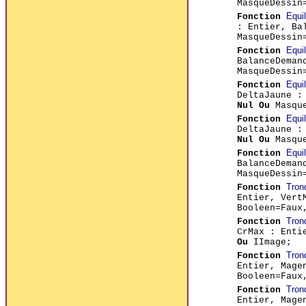
MasqueDessin
Equi
Fonction
: Entier, Ba
MasqueDessin
Equi
Fonction
BalanceDeman
MasqueDessin
Equi
Fonction
DeltaJaune :
Nul Ou
Masque
Equi
Fonction
DeltaJaune :
Nul Ou
Masque
Equi
Fonction
BalanceDeman
MasqueDessin
Tron
Fonction
Entier, Vert
Booleen=Fau
Tron
Fonction
CrMax : Enti
Ou
IImage;
Tron
Fonction
Entier, Mage
Booleen=Fau
Tron
Fonction
Entier, Mage