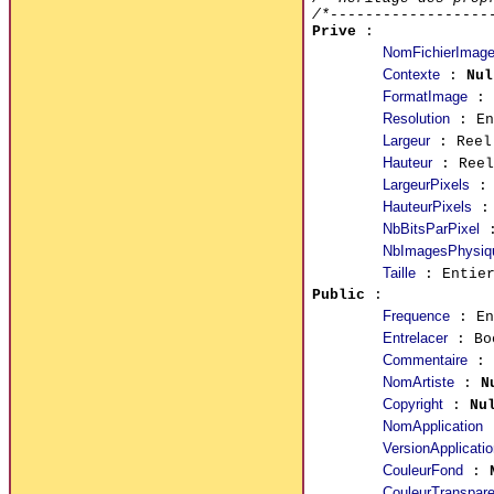
/*------------------
Prive
:
NomFichierImag
Contexte
:
Nul
FormatImage
: 
Resolution
: En
Largeur
: Ree
Hauteur
: Ree
LargeurPixels
: 
HauteurPixels
: 
NbBitsParPixel
:
NbImagesPhysiq
Taille
: Entie
Public
:
Frequence
: En
Entrelacer
: Bo
Commentaire
:
NomArtiste
:
N
Copyright
:
Nu
NomApplication
VersionApplicatio
CouleurFond
:
CouleurTranspare