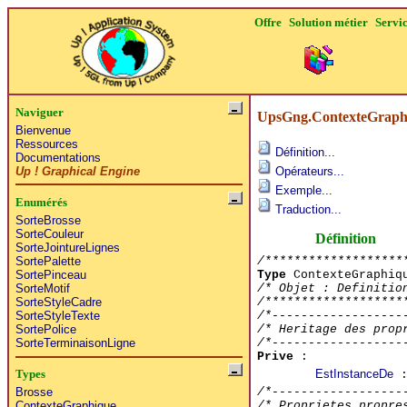
Offre
Solution métier
Servi
Naviguer
UpsGng.ContexteGraph
Bienvenue
Ressources
Définition...
Documentations
Up ! Graphical Engine
Opérateurs...
Exemple...
Enumérés
Traduction...
SorteBrosse
SorteCouleur
Définition
SorteJointureLignes
/*******************
SortePalette
Type
ContexteGraphi
SortePinceau
/* Objet : Definitio
SorteMotif
/*******************
SorteStyleCadre
/*------------------
SorteStyleTexte
/* Heritage des prop
SortePolice
/*------------------
SorteTerminaisonLigne
Prive
:
EstInstanceDe
Types
:
/*------------------
Brosse
/* Proprietes propre
ContexteGraphique