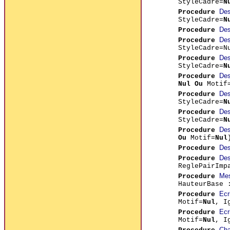
StyleCadre=
N
Des
Procedure
StyleCadre=
N
Des
Procedure
Des
Procedure
StyleCadre=N
Des
Procedure
StyleCadre=
N
Des
Procedure
Nul Ou
Motif
Des
Procedure
StyleCadre=
N
Des
Procedure
StyleCadre=
N
Des
Procedure
Ou
Motif=
Nul
Des
Procedure
Des
Procedure
ReglePairImp
Mes
Procedure
HauteurBase 
Ecr
Procedure
Motif=
Nul
, I
Ecr
Procedure
Motif=
Nul
, I
Cha