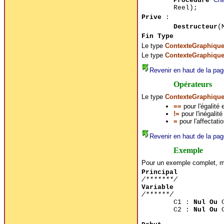
Procedure
Reel);
Prive
:
Destructeur
(
Fin Type
Le type
ContexteGraphiqu
Le type
ContexteGraphiqu
Revenir en haut de la pag
Opérateurs
Le type
ContexteGraphiqu
==
pour l'égalité
!=
pour l'inégalit
=
pour l'affectati
Revenir en haut de la pag
Exemple
Pour un exemple complet, me
Principal
/*******/
Variable
/******/
C1 :
Nul Ou
C
C2 :
Nul Ou
C