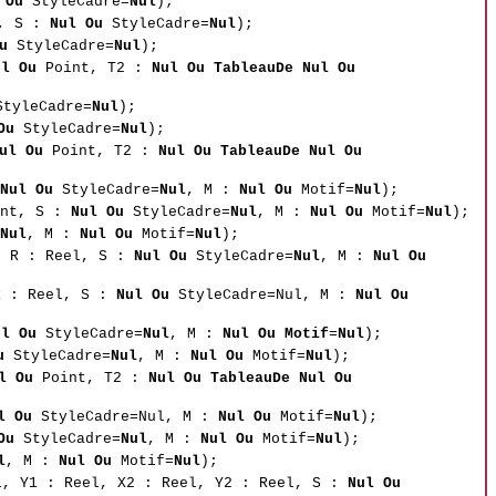
 Ou
StyleCadre=
Nul
);
, S :
Nul Ou
StyleCadre=
Nul
);
u
StyleCadre=
Nul
);
ul Ou
Point, T2 :
Nul Ou TableauDe Nul Ou
tyleCadre=
Nul
);
Ou
StyleCadre=
Nul
);
ul Ou
Point, T2 :
Nul Ou TableauDe Nul Ou
Nul Ou
StyleCadre=
Nul
, M :
Nul Ou
Motif=
Nul
);
nt, S :
Nul Ou
StyleCadre=
Nul
, M :
Nul Ou
Motif=
Nul
);
Nul
, M :
Nul Ou
Motif=
Nul
);
, R : Reel, S :
Nul Ou
StyleCadre=
Nul
, M :
Nul Ou
 : Reel, S :
Nul Ou
StyleCadre=Nul, M :
Nul Ou
ul Ou
StyleCadre=
Nul
, M :
Nul Ou Motif
=
Nul
);
u
StyleCadre=
Nul
, M :
Nul Ou
Motif=
Nul
);
l Ou
Point, T2 :
Nul Ou TableauDe Nul Ou
l Ou
StyleCadre=Nul, M :
Nul Ou
Motif=
Nul
);
Ou
StyleCadre=
Nul
, M :
Nul Ou
Motif=
Nul
);
l
, M :
Nul Ou
Motif=
Nul
);
l, Y1 : Reel, X2 : Reel, Y2 : Reel, S :
Nul Ou