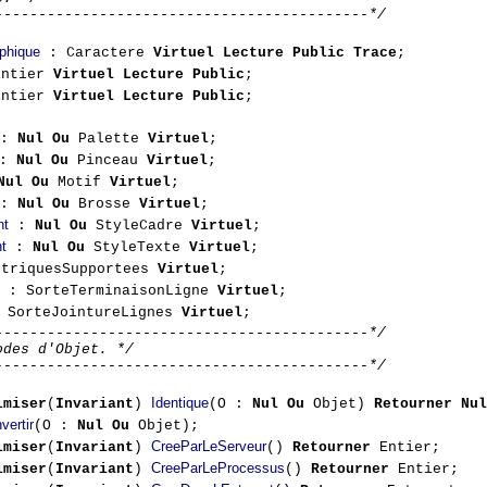
-------------------------------------------*/
phique
: Caractere
Virtuel Lecture Public Trace
;
ntier
Virtuel Lecture Public
;
ntier
Virtuel Lecture Public
;
:
Nul Ou
Palette
Virtuel
;
:
Nul Ou
Pinceau
Virtuel
;
Nul Ou
Motif
Virtuel
;
:
Nul Ou
Brosse
Virtuel
;
nt
:
Nul Ou
StyleCadre
Virtuel
;
t
:
Nul Ou
StyleTexte
Virtuel
;
triquesSupportees
Virtuel
;
: SorteTerminaisonLigne
Virtuel
;
 SorteJointureLignes
Virtuel
;
-------------------------------------------*/
odes d'Objet. */
-------------------------------------------*/
Identique
imiser
(
Invariant
)
(O :
Nul Ou
Objet)
Retourner Nul
vertir
(O :
Nul Ou
Objet);
CreeParLeServeur
imiser
(
Invariant
)
()
Retourner
Entier;
CreeParLeProcessus
imiser
(
Invariant
)
()
Retourner
Entier;