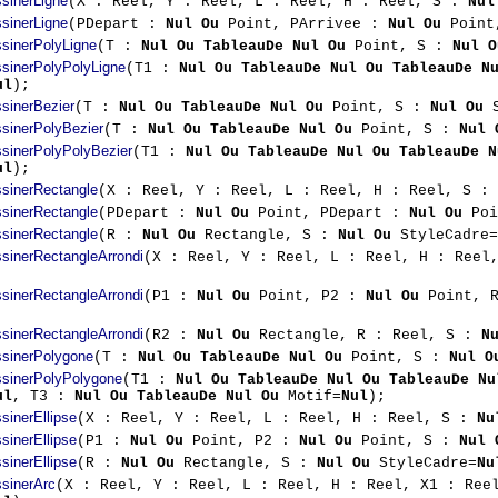
sinerLigne
(X : Reel, Y : Reel, L : Reel, H : Reel, S :
Nul
sinerLigne
(PDepart :
Nul Ou
Point, PArrivee :
Nul Ou
Point
sinerPolyLigne
(T :
Nul Ou TableauDe Nul Ou
Point, S :
Nul O
sinerPolyPolyLigne
(T1 :
Nul Ou TableauDe Nul Ou TableauDe N
ul
);
sinerBezier
(T :
Nul Ou TableauDe Nul Ou
Point, S :
Nul Ou
S
sinerPolyBezier
(T :
Nul Ou TableauDe Nul Ou
Point, S :
Nul 
sinerPolyPolyBezier
(T1 :
Nul Ou TableauDe Nul Ou TableauDe N
ul
);
sinerRectangle
(X : Reel, Y : Reel, L : Reel, H : Reel, S :
sinerRectangle
(PDepart :
Nul Ou
Point, PDepart :
Nul Ou
Poi
sinerRectangle
(R :
Nul Ou
Rectangle, S :
Nul Ou
StyleCadre=
sinerRectangleArrondi
(X : Reel, Y : Reel, L : Reel, H : Reel
sinerRectangleArrondi
(P1 :
Nul Ou
Point, P2 :
Nul Ou
Point, R
sinerRectangleArrondi
(R2 :
Nul Ou
Rectangle, R : Reel, S :
N
sinerPolygone
(T :
Nul Ou TableauDe Nul Ou
Point, S :
Nul O
sinerPolyPolygone
(T1 :
Nul Ou TableauDe Nul Ou TableauDe Nu
ul
, T3 :
Nul Ou TableauDe Nul Ou
Motif=
Nul
);
sinerEllipse
(X : Reel, Y : Reel, L : Reel, H : Reel, S :
Nu
sinerEllipse
(P1 :
Nul Ou
Point, P2 :
Nul Ou
Point, S :
Nul 
sinerEllipse
(R :
Nul Ou
Rectangle, S :
Nul Ou
StyleCadre=
Nu
sinerArc
(X : Reel, Y : Reel, L : Reel, H : Reel, X1 : Ree