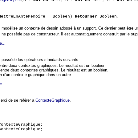
(A :
Nul Ou
Reel, B :
Nul Ou
Reel, C :
Nul Ou
Re
MettreEnAnteMemoire : Booleen)
Retourner
Booleen;
e
modélise un contexte de dessin adossé à un support. Ce dernier peut être
e
ne possède pas de constructeur. Il est automatiquement construit par le sup
e...
e
possède les opérateurs standards suivants :
 entre deux contextes graphiques. Le résultat est un booléen.
é entre deux contextes graphiques. Le résultat est un booléen.
on d'un contexte graphique dans un autre.
e...
rci de se référer à
ContexteGraphique
.
ontexteGraphique;
ontexteGraphique;