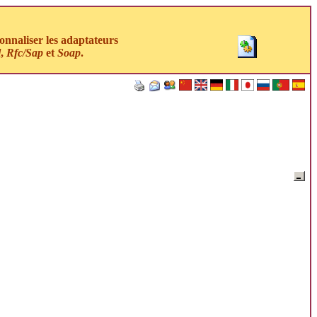
nnaliser les adaptateurs
l
,
Rfc/Sap
et
Soap
.