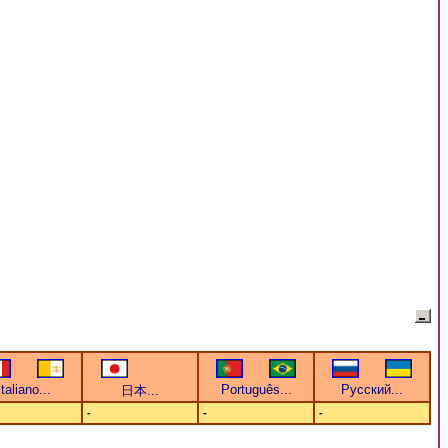
-
-
-