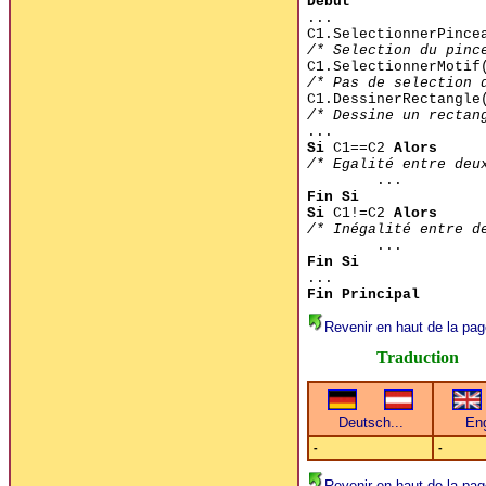
Debut
...
C1.SelectionnerPince
/* Selection du pinc
C1.SelectionnerMotif
/* Pas de selection 
C1.DessinerRectangle
/* Dessine un rectan
...
Si
C1==C2
Alors
/* Egalité entre deu
...
Fin Si
Si
C1!=C2
Alors
/* Inégalité entre d
...
Fin Si
...
Fin Principal
Revenir en haut de la pag
Traduction
-
-
Revenir en haut de la pag