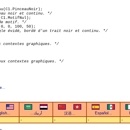
au(C1.PinceauNoir);
eau noir et continu. */
(C1.MotifNul);
de motif. */
(0, 0, 100, 50);
gle évidé, bordé d'un trait noir et continu. */
x contextes graphiques. */
eux contextes graphiques. */
e...
-
-
-
-
e...