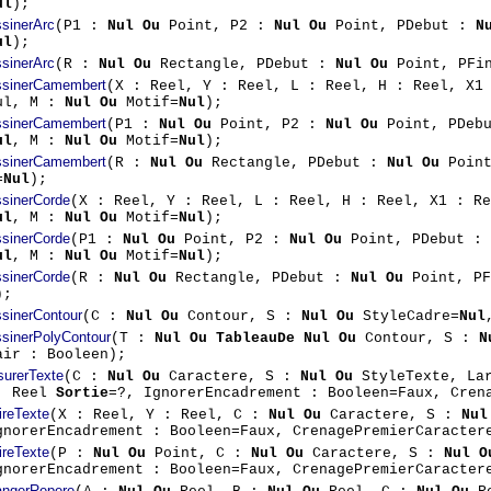
ul
);
sinerArc
(P1 :
Nul Ou
Point, P2 :
Nul Ou
Point, PDebut :
N
ul
);
sinerArc
(R :
Nul Ou
Rectangle, PDebut :
Nul Ou
Point, PFi
sinerCamembert
(X : Reel, Y : Reel, L : Reel, H : Reel, X1
ul, M :
Nul Ou
Motif=
Nul
);
sinerCamembert
(P1 :
Nul Ou
Point, P2 :
Nul Ou
Point, PDeb
ul
, M :
Nul Ou
Motif=
Nul
);
sinerCamembert
(R :
Nul Ou
Rectangle, PDebut :
Nul Ou
Point
=
Nul
);
sinerCorde
(X : Reel, Y : Reel, L : Reel, H : Reel, X1 : R
ul
, M :
Nul Ou
Motif=
Nul
);
sinerCorde
(P1 :
Nul Ou
Point, P2 :
Nul Ou
Point, PDebut :
ul
, M :
Nul Ou
Motif=
Nul
);
sinerCorde
(R :
Nul Ou
Rectangle, PDebut :
Nul Ou
Point, P
);
sinerContour
(C :
Nul Ou
Contour, S :
Nul Ou
StyleCadre=
Nul
sinerPolyContour
(T :
Nul Ou TableauDe Nul Ou
Contour, S :
N
air : Booleen);
urerTexte
(C :
Nul Ou
Caractere, S :
Nul Ou
StyleTexte, La
: Reel
Sortie
=?, IgnorerEncadrement : Booleen=Faux, Cren
ireTexte
(X : Reel, Y : Reel, C :
Nul Ou
Caractere, S :
Nul
gnorerEncadrement : Booleen=Faux, CrenagePremierCaracter
ireTexte
(P :
Nul Ou
Point, C :
Nul Ou
Caractere, S :
Nul O
gnorerEncadrement : Booleen=Faux, CrenagePremierCaracter
ngerRepere