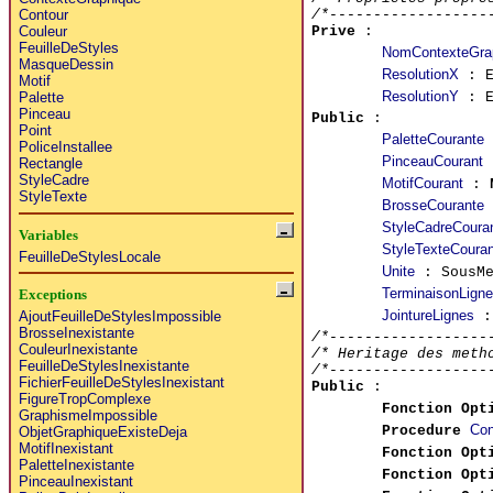
/*------------------
Contour
Prive
:
Couleur
FeuilleDeStyles
NomContexteGra
MasqueDessin
ResolutionX
: E
Motif
ResolutionY
: E
Palette
Pinceau
Public
:
Point
PaletteCourante
PoliceInstallee
PinceauCourant
Rectangle
StyleCadre
MotifCourant
:
StyleTexte
BrosseCourante
StyleCadreCoura
Variables
StyleTexteCouran
FeuilleDeStylesLocale
Unite
: SousMe
TerminaisonLigne
Exceptions
JointureLignes
:
AjoutFeuilleDeStylesImpossible
BrosseInexistante
/*------------------
CouleurInexistante
/* Heritage des meth
FeuilleDeStylesInexistante
/*------------------
FichierFeuilleDeStylesInexistant
Public
:
FigureTropComplexe
Fonction Opt
GraphismeImpossible
Con
Procedure
ObjetGraphiqueExisteDeja
MotifInexistant
Fonction Opt
PaletteInexistante
Fonction Opt
PinceauInexistant