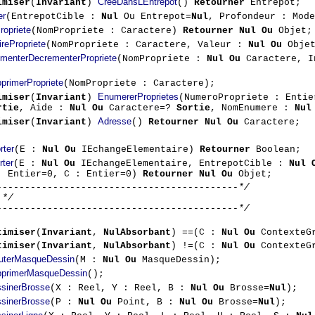
CreeDansLEntrepot
imiser
(
Invariant
)
()
Retourner
Entrepot;
er
(EntrepotCible :
Nul
Ou Entrepot=
Nul
, Profondeur : Mod
ropriete
(NomPropriete : Caractere)
Retourner Nul Ou
Objet;
irePropriete
(NomPropriete : Caractere, Valeur :
Nul Ou
Objet
ementerDecrementerPropriete
(NomPropriete :
Nul Ou
Caractere, I
primerPropriete
(NomPropriete : Caractere);
EnumererProprietes
imiser
(
Invariant
)
(NumeroPropriete : Enti
rtie
, Aide :
Nul Ou
Caractere=?
Sortie
, NomEnumere :
Nul
Adresse
imiser
(
Invariant
)
()
Retourner Nul Ou
Caractere;
rter
(E :
Nul Ou
IEchangeElementaire)
Retourner
Boolean;
rter
(E :
Nul Ou
IEchangeElementaire, EntrepotCible :
Nul 
: Entier=0, C : Entier=0)
Retourner Nul Ou
Objet;
-------------------------------------------*/
 */
-------------------------------------------*/
timiser
(
Invariant
,
NulAbsorbant
) ==(C :
Nul Ou
ContexteG
timiser
(
Invariant
,
NulAbsorbant
) !=(C :
Nul Ou
ContexteG
uterMasqueDessin
(M :
Nul Ou
MasqueDessin);
primerMasqueDessin
();
sinerBrosse
(X : Reel, Y : Reel, B :
Nul Ou
Brosse=
Nul
);
sinerBrosse
(P :
Nul Ou
Point, B :
Nul Ou
Brosse=
Nul
);