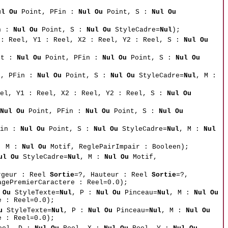
ul Ou
Point, PFin :
Nul Ou
Point, S :
Nul Ou
n :
Nul Ou
Point, S :
Nul Ou
StyleCadre=
Nul
);
 : Reel, Y1 : Reel, X2 : Reel, Y2 : Reel, S :
Nul Ou
ut :
Nul Ou
Point, PFin :
Nul Ou
Point, S :
Nul Ou
, PFin :
Nul Ou
Point, S :
Nul Ou
StyleCadre=
Nul
, M :
eel, Y1 : Reel, X2 : Reel, Y2 : Reel, S :
Nul Ou
Nul Ou
Point, PFin :
Nul Ou
Point, S :
Nul Ou
Fin :
Nul Ou
Point, S :
Nul Ou
StyleCadre=
Nul
, M :
Nul
, M :
Nul Ou
Motif, ReglePairImpair : Booleen);
ul Ou
StyleCadre=
Nul
, M :
Nul Ou
Motif,
rgeur : Reel
Sortie
=?, Hauteur : Reel
Sortie
=?,
agePremierCaractere : Reel=0.0);
 Ou
StyleTexte=
Nul
, P :
Nul Ou
Pinceau=
Nul
, M :
Nul Ou
e : Reel=0.0);
u
StyleTexte=
Nul
, P :
Nul Ou
Pinceau=
Nul
, M :
Nul Ou
e : Reel=0.0);