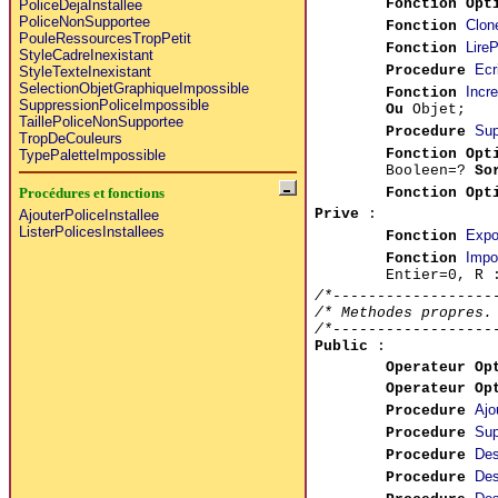
Fonction Opt
PoliceDejaInstallee
PoliceNonSupportee
Clon
Fonction
PouleRessourcesTropPetit
LireP
Fonction
StyleCadreInexistant
Ecr
Procedure
StyleTexteInexistant
SelectionObjetGraphiqueImpossible
Incr
Fonction
SuppressionPoliceImpossible
Ou
Objet;
TaillePoliceNonSupportee
Sup
Procedure
TropDeCouleurs
Fonction Opt
TypePaletteImpossible
Booleen=?
So
Fonction
Opt
Procédures et fonctions
Prive
:
AjouterPoliceInstallee
ListerPolicesInstallees
Expo
Fonction
Impo
Fonction
Entier=0, R 
/*------------------
/* Methodes propres.
/*------------------
Public
:
Operateur Op
Operateur Op
Ajo
Procedure
Sup
Procedure
Des
Procedure
Des
Procedure