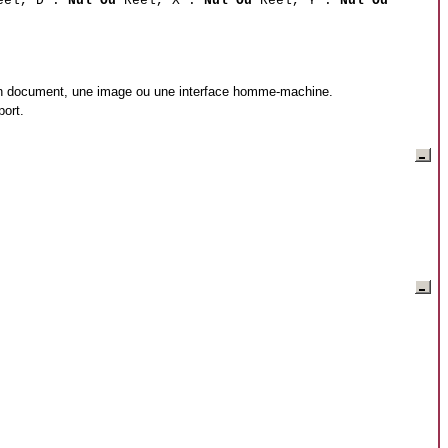
el, D :
Nul Ou
Reel, X :
Nul Ou
Reel, Y :
Nul Ou
 un document, une image ou une interface homme-machine.
port.