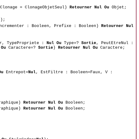
eClonage = ClonageObjetSeul)
Retourner Nul Ou
Objet;
);
ncrementer : Booleen, Prefixe : Booleen)
Retourner Nul
er, TypePropriete :
Nul Ou
Type=?
Sortie
, PeutEtreNul :
 Ou
Caractere=?
Sortie
)
Retourner Nul Ou
Caractere;
Ou
Entrepot=
Nul
, EstFiltre : Booleen=Faux, V :
raphique)
Retourner Nul Ou
Booleen;
raphique)
Retourner Nul Ou
Booleen;