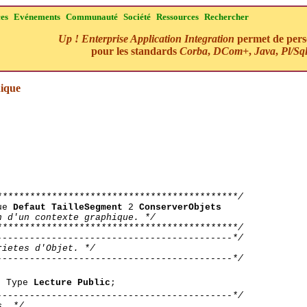
ces
Evénements
Communauté
Société
Ressources
Rechercher
Up ! Enterprise Application Integration
permet de perso
pour les standards
Corba
,
DCom+
,
Java
,
Pl/Sq
ique
********************************************/
que
Defaut TailleSegment
2
ConserverObjets
n d'un contexte graphique. */
********************************************/
-------------------------------------------*/
rietes d'Objet. */
-------------------------------------------*/
 Type
Lecture Public
;
-------------------------------------------*/
s. */