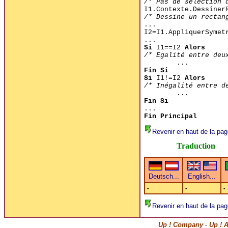
/* Pas de selection 
I1.Contexte.Dessiner
/* Dessine un rectan
...
I2=I1.AppliquerSymet
...
Si
I1==I2
Alors
/* Egalité entre deu
...
Fin Si
Si
I1!=I2
Alors
/* Inégalité entre d
...
Fin Si
...
Fin Principal
Revenir en haut de la pag
Traduction
-
-
-
Revenir en haut de la pag
Up ! Company
-
Up ! 