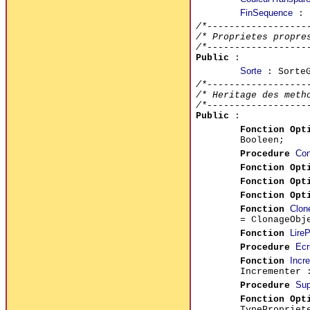
FinSequence
: 
/*------------------
/* Proprietes propre
/*------------------
Public
:
Sorte
: Sorte
/*------------------
/* Heritage des meth
/*------------------
Public
:
Fonction Opt
Booleen;
Con
Procedure
Fonction Opt
Fonction Opt
Fonction Opt
Clon
Fonction
= ClonageObj
LireP
Fonction
Ecr
Procedure
Incr
Fonction
Incrementer 
Sup
Procedure
Fonction Opt
TypeProprie