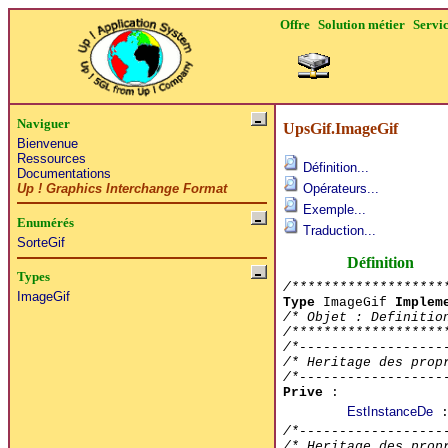
Offre
Solution métier
Servi
Naviguer
UpsGif.ImageGif
Bienvenue
Ressources
Définition...
Documentations
Up ! Graphics Interchange Format
Opérateurs...
Exemple...
Enumérés
Traduction...
SorteGif
Définition
Types
/*******************
ImageGif
Type
ImageGif
Implem
/* Objet : Definitio
/*******************
/*------------------
/* Heritage des prop
/*------------------
Prive
:
EstInstanceDe
:
/*------------------
/* Heritage des prop