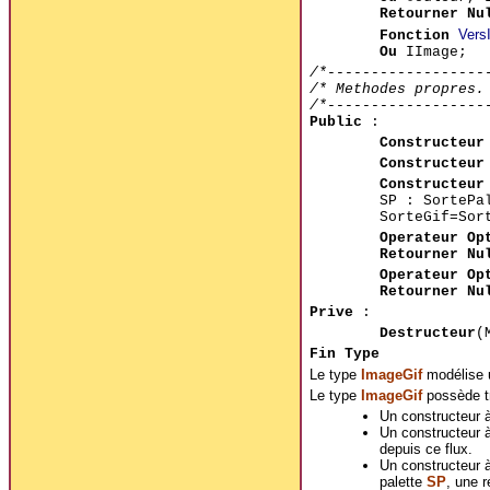
Retourner Nu
Vers
Fonction
Ou
IImage;
/*------------------
/* Methodes propres.
/*------------------
Public
:
Constructeur
Constructeur
Constructeur
SP : SortePa
SorteGif=Sor
Operateur Op
Retourner Nu
Operateur Op
Retourner Nu
Prive
:
Destructeur
(
Fin Type
Le type
ImageGif
modélise 
Le type
ImageGif
possède tr
Un constructeur à
Un constructeur à
depuis ce flux.
Un constructeur à
palette
SP
, une 