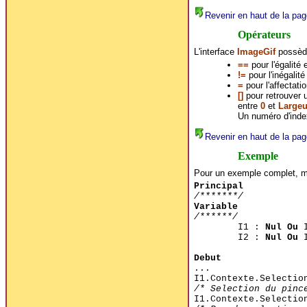
Revenir en haut de la pag
Opérateurs
L'interface
ImageGif
possède
==
pour l'égalité
!=
pour l'inégalit
=
pour l'affectati
[]
pour retrouver 
entre
0
et
Largeu
Un numéro d'inde
Revenir en haut de la pag
Exemple
Pour un exemple complet, me
Principal
/*******/
Variable
/******/
I1 :
Nul Ou
I
I2 :
Nul Ou
I
Debut
...
I1.Contexte.Selectio
/* Selection du pinc
I1.Contexte.Selectio