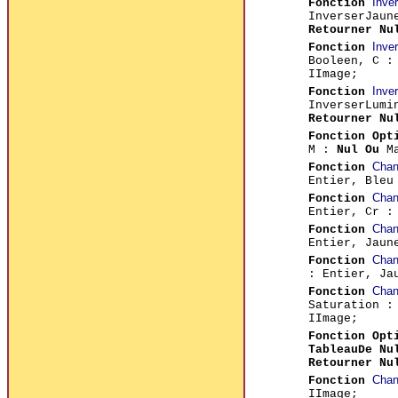
Inve
Fonction
InverserJaun
Retourner Nu
Inve
Fonction
Booleen, C :
IImage;
Inve
Fonction
InverserLumi
Retourner Nu
Fonction Opt
M :
Nul Ou
Ma
Chan
Fonction
Entier, Bleu
Chan
Fonction
Entier, Cr :
Chan
Fonction
Entier, Jaun
Chan
Fonction
: Entier, Ja
Chan
Fonction
Saturation :
IImage;
Fonction Opt
TableauDe Nu
Retourner Nu
Chan
Fonction
IImage;