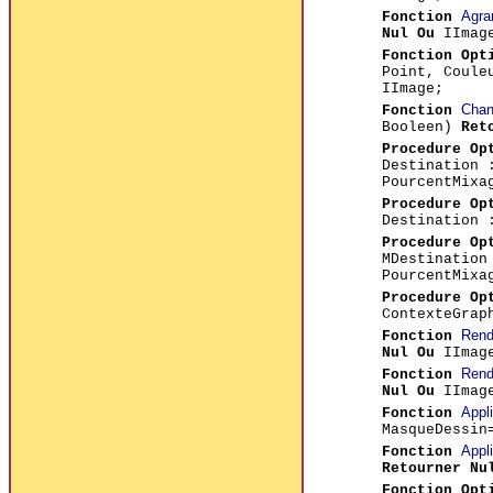
Agra
Fonction
Nul Ou
IImag
Fonction Opt
Point, Coule
IImage;
Chan
Fonction
Booleen)
Ret
Procedure Op
Destination
PourcentMixa
Procedure Op
Destination
Procedure Op
MDestinatio
PourcentMixa
Procedure Op
ContexteGrap
Rend
Fonction
Nul Ou
IImag
Rend
Fonction
Nul Ou
IImag
Appl
Fonction
MasqueDessin
Appl
Fonction
Retourner Nu
Fonction Opt