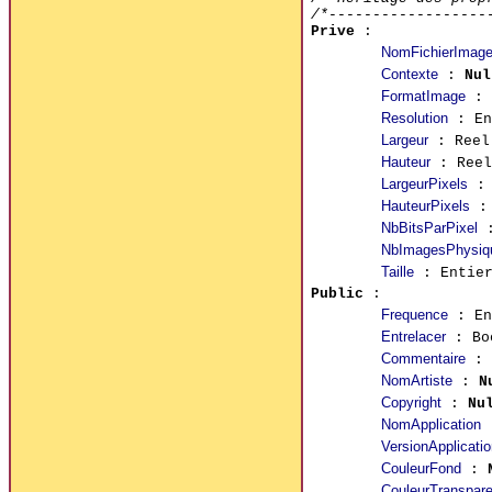
/*------------------
Prive
:
NomFichierImag
Contexte
:
Nul
FormatImage
: 
Resolution
: En
Largeur
: Ree
Hauteur
: Ree
LargeurPixels
: 
HauteurPixels
: 
NbBitsParPixel
:
NbImagesPhysiq
Taille
: Entie
Public
:
Frequence
: En
Entrelacer
: Bo
Commentaire
:
NomArtiste
:
N
Copyright
:
Nu
NomApplication
VersionApplicatio
CouleurFond
:
CouleurTranspare