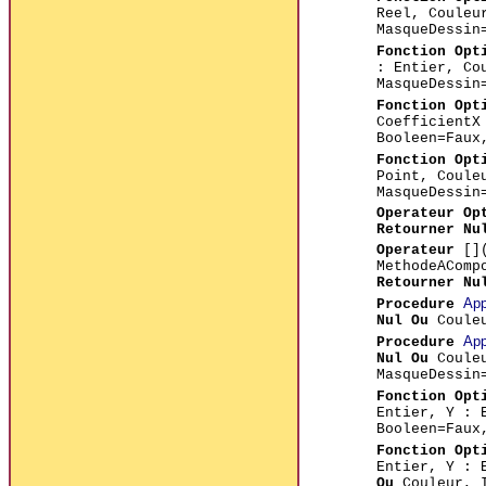
Reel, Couleu
MasqueDessin
Fonction Opt
: Entier, Co
MasqueDessin
Fonction Opt
CoefficientX
Booleen=Fau
Fonction Opt
Point, Coule
MasqueDessin
Operateur Op
Retourner Nu
Operateur
[]
MethodeAComp
Retourner Nu
App
Procedure
Nul Ou
Coule
App
Procedure
Nul Ou
Coule
MasqueDessin
Fonction Opt
Entier, Y : 
Booleen=Fau
Fonction Opt
Entier, Y : 
Ou
Couleur, 