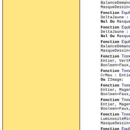
BalanceDeman
MasqueDessin
Equi
Fonction
DeltaJaune :
Nul Ou
Masque
Equi
Fonction
DeltaJaune :
Nul Ou
Masque
Equi
Fonction
BalanceDeman
MasqueDessin
Tron
Fonction
Entier, Vert
Booleen=Fau
Tron
Fonction
CrMax : Enti
Ou
IImage;
Tron
Fonction
Entier, Mage
Booleen=Fau
Tron
Fonction
Entier, Mage
Booleen=Fau
Tron
Fonction
LuminositeMi
MasqueDessin
Equi
Fonction