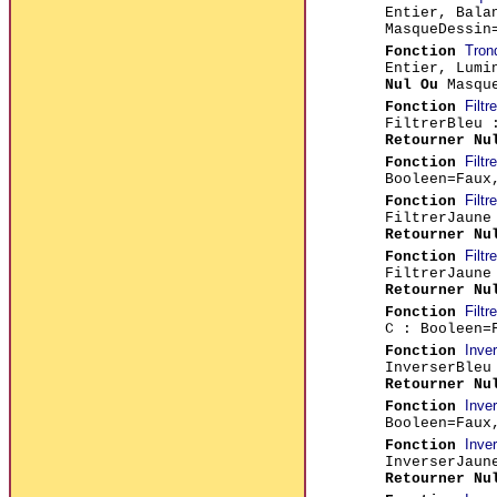
Entier, Bala
MasqueDessin
Tron
Fonction
Entier, Lumi
Nul Ou
Masque
Filt
Fonction
FiltrerBleu 
Retourner Nu
Filt
Fonction
Booleen=Fau
Filt
Fonction
FiltrerJaune
Retourner Nu
Filt
Fonction
FiltrerJaune
Retourner Nu
Filt
Fonction
C : Booleen=
Inve
Fonction
InverserBleu
Retourner Nu
Inve
Fonction
Booleen=Fau
Inve
Fonction
InverserJaun
Retourner Nu