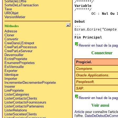
SorteDeLOffre
/*******/
SorteDeLaTransaction
Variable
Taxe
/******/
URIObjet
OC :
Nul Ou
I
VersionMetier
Debut
...
Méthodes
Ecran.Ecrire(
"Compte
Adresse
...
Cloner
Fin Principal
Convertir
CreeDansLEntrepot
Revenir en haut de la pag
CreeParLeProcessus
CreeParLeServeur
Connecteur
Deverrouiller
EcrirePropriete
Progiciel.
EnumererProprietes
EstVerrouille
Compiere
.
Exporter
Identique
Oracle Applications
.
Importer
Peoplesoft
.
IncrementerDecrementerPropriete
Inserer
SAP
.
LirePropriete
ListerCategories
Revenir en haut de la pag
ListerContactsClients
ListerContactsFournisseurs
Voir aussi
ListerContactsPartenaires
ListerRelations
Article
pour connaître l'articl
ListerSocietesClients
l'offre.
DateDeDebutDeComme