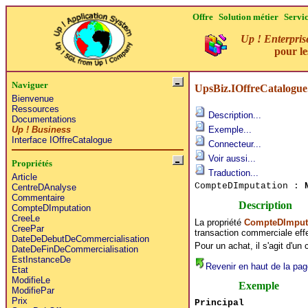
Offre
Solution métier
Servi
Up ! Enterpris
pour l
Naviguer
UpsBiz.IOffreCatalogu
Bienvenue
Ressources
Description...
Documentations
Up ! Business
Exemple...
Interface IOffreCatalogue
Connecteur...
Voir aussi...
Propriétés
Traduction...
Article
CompteDImputation :
CentreDAnalyse
Commentaire
Description
CompteDImputation
CreeLe
La propriété
CompteDImput
CreePar
transaction commerciale effe
DateDeDebutDeCommercialisation
Pour un achat, il s'agit d'un
DateDeFinDeCommercialisation
EstInstanceDe
Revenir en haut de la pag
Etat
ModifieLe
Exemple
ModifiePar
Prix
Principal