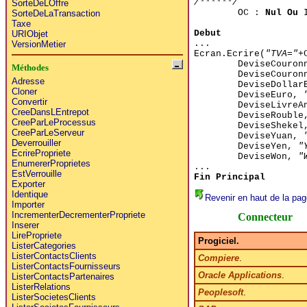
/******/
SorteDeLOffre
OC :
Nul Ou
I
SorteDeLaTransaction
Taxe
Debut
URIObjet
...
VersionMetier
Ecran.Ecrire(
"TVA="
+
DeviseCouron
Méthodes
DeviseCouron
Adresse
DeviseDollar
Cloner
DeviseEuro,
Convertir
DeviseLivreA
CreeDansLEntrepot
DeviseRoubl
CreeParLeProcessus
DeviseSheke
CreeParLeServeur
DeviseYuan,
Deverrouiller
DeviseYen,
"
EcrirePropriete
DeviseWon,
"
EnumererProprietes
...
EstVerrouille
Fin Principal
Exporter
Identique
Revenir en haut de la pag
Importer
IncrementerDecrementerPropriete
Connecteur
Inserer
LirePropriete
Progiciel.
ListerCategories
ListerContactsClients
Compiere
.
ListerContactsFournisseurs
Oracle Applications
.
ListerContactsPartenaires
ListerRelations
Peoplesoft
.
ListerSocietesClients