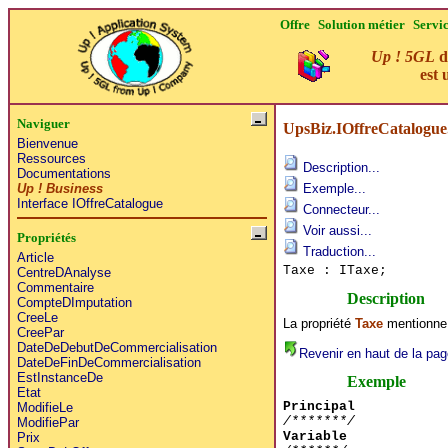
Offre
Solution métier
Servi
Up ! 5GL
d
est 
Naviguer
UpsBiz.IOffreCatalogue
Bienvenue
Ressources
Description...
Documentations
Up ! Business
Exemple...
Interface IOffreCatalogue
Connecteur...
Voir aussi...
Propriétés
Traduction...
Article
Taxe : ITaxe;
CentreDAnalyse
Commentaire
Description
CompteDImputation
CreeLe
La propriété
Taxe
mentionne l
CreePar
DateDeDebutDeCommercialisation
Revenir en haut de la pag
DateDeFinDeCommercialisation
EstInstanceDe
Exemple
Etat
Principal
ModifieLe
/*******/
ModifiePar
Variable
Prix