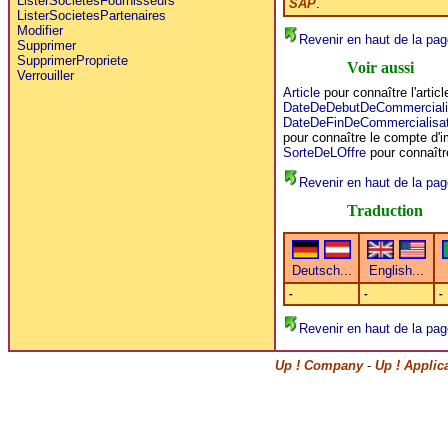
ListerSocietesFournisseurs
SAP
.
ListerSocietesPartenaires
Modifier
Revenir en haut de la pag
Supprimer
SupprimerPropriete
Voir aussi
Verrouiller
Article
pour connaître l'articl
DateDeDebutDeCommerciali
DateDeFinDeCommercialisat
pour connaître le compte d'im
SorteDeLOffre
pour connaître 
Revenir en haut de la pag
Traduction
-
-
-
Revenir en haut de la pag
Up ! Company
-
Up ! Applic