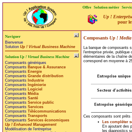
Offre
Solution métier
Servi
Up ! Enterpris
pour l
Naviguer
Composants
Up ! Media
Bienvenue
Solution
Up ! Virtual Business Machine
La banque de composants sp
l'entreprise privée, publique
élémentaires de la chaîne d
Solution
Up ! Virtual Business Machine
correspond en moyenne à 25
Composants génériques
Composants
Banque & Assurance
Composants
Energie
Composants
Grande distribution
Composants
Industrie
Composants
Ingénierie
Composants
Logiciel
Composants
Média
Composants
Santé
Composants
Service public
Composants
Services
Composants
Télécommunications
Composants
Transports
Ces composants sont prêts à
Composants
Services économiques
Les compléter s
Up ! Enhanced Management
En ajoutant des p
Modélisation de l'entreprise
les diagnostics s