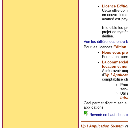
Licence
Editio
Cette offre co
en oeuvre les s
avancé est pay
Elle cible les p
projet de systè
dédiée.
Voir les différences entre l
Pour les licences
Edition
Nous vous pro
Formation, cons
La commerciali
location et no
Après avoir ac
d'
Up ! Applica
comptabilisé ch
Proc
serv
Util
Intr
Ceci permet d'optimiser le
applications.
Revenir en haut de la p
Up ! Application System
ve