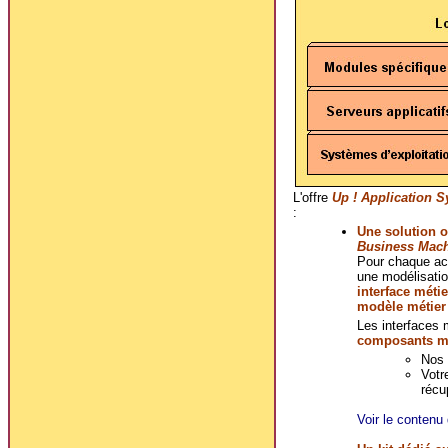
L'offre
Up ! Application 
:
Une solution o
Business Mac
Pour chaque act
une modélisatio
interface métie
modèle métier
Les interfaces 
composants mé
Nos 
Votr
récu
Voir le contenu 