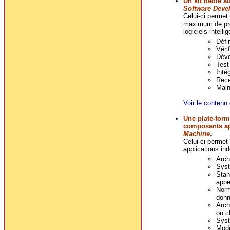
Un kit dédié a
Software Deve
Celui-ci permet
maximum de prod
logiciels intell
Défi
Véri
Déve
Test 
Intég
Rece
Main
Voir le contenu 
Une plate-form
composants a
Machine
.
Celui-ci permet 
applications i
Arch
Syst
Stan
appe
Norm
donn
Arch
ou cl
Syst
Mode