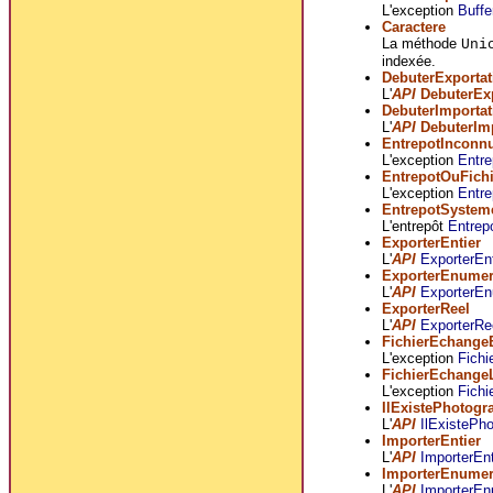
L'exception
Buffe
Caractere
La méthode
Uni
indexée.
DebuterExportat
L'
API
DebuterEx
DebuterImportat
L'
API
DebuterIm
EntrepotInconn
L'exception
Entre
EntrepotOuFich
L'exception
Entre
EntrepotSystem
L'entrepôt
Entrep
ExporterEntier
L'
API
ExporterEnt
ExporterEnume
L'
API
ExporterE
ExporterReel
L'
API
ExporterRe
FichierEchangeE
L'exception
Fichi
FichierEchange
L'exception
Fichi
IlExistePhotogr
L'
API
IlExistePho
ImporterEntier
L'
API
ImporterEnt
ImporterEnume
L'
API
ImporterE