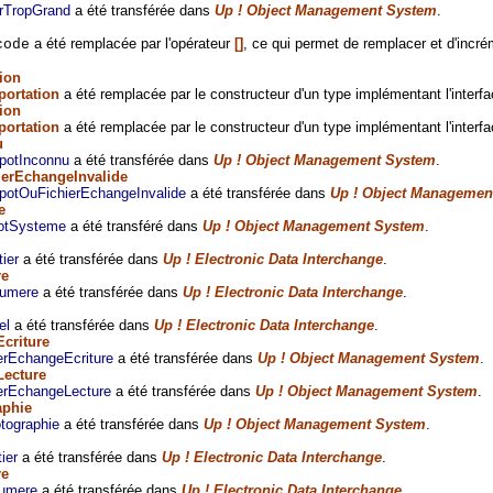
rTropGrand
a été transférée dans
Up ! Object Management System
.
a été remplacée par l'opérateur
[]
, ce qui permet de remplacer et d'incré
code
ion
portation
a été remplacée par le constructeur d'un type implémentant l'interf
ion
portation
a été remplacée par le constructeur d'un type implémentant l'interf
u
potInconnu
a été transférée dans
Up ! Object Management System
.
ierEchangeInvalide
potOuFichierEchangeInvalide
a été transférée dans
Up ! Object Managemen
e
otSysteme
a été transféré dans
Up ! Object Management System
.
ier
a été transférée dans
Up ! Electronic Data Interchange
.
re
numere
a été transférée dans
Up ! Electronic Data Interchange
.
el
a été transférée dans
Up ! Electronic Data Interchange
.
criture
erEchangeEcriture
a été transférée dans
Up ! Object Management System
.
Lecture
erEchangeLecture
a été transférée dans
Up ! Object Management System
.
aphie
tographie
a été transférée dans
Up ! Object Management System
.
ier
a été transférée dans
Up ! Electronic Data Interchange
.
re
numere
a été transférée dans
Up ! Electronic Data Interchange
.