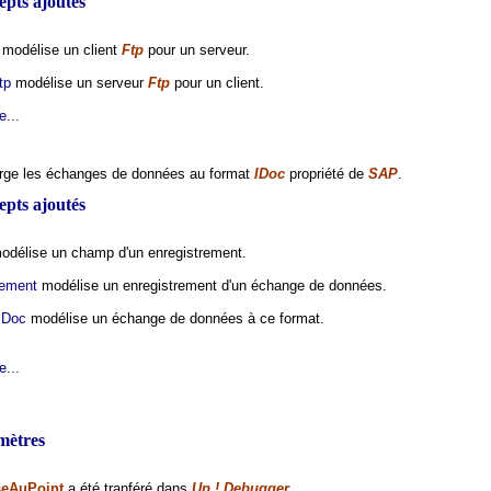
pts ajoutés
modélise un client
Ftp
pour un serveur.
tp
modélise un serveur
Ftp
pour un client.
e...
rge les échanges de données au format
IDoc
propriété de
SAP
.
pts ajoutés
délise un champ d'un enregistrement.
rement
modélise un enregistrement d'un échange de données.
IDoc
modélise un échange de données à ce format.
e...
mètres
seAuPoint
a été tranféré dans
Up ! Debugger
.