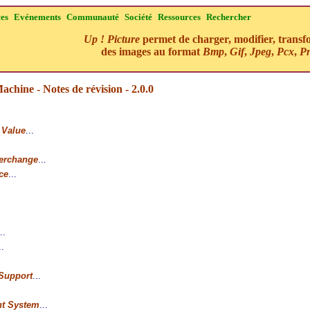
ces
Evénements
Communauté
Société
Ressources
Rechercher
Up ! Picture
permet de charger, modifier, transf
des images au format
Bmp
,
Gif
,
Jpeg
,
Pcx
,
P
achine - Notes de révision - 2.0.0
 Value
...
terchange
...
ce
...
..
..
 Support
...
nt System
...