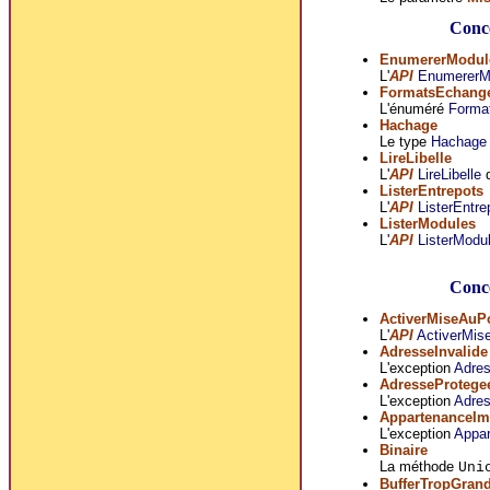
Conce
EnumererModul
L'
API
EnumererM
FormatsEchang
L'énuméré
Forma
Hachage
Le type
Hachage
LireLibelle
L'
API
LireLibelle
d
ListerEntrepots
L'
API
ListerEntre
ListerModules
L'
API
ListerModu
Conce
ActiverMiseAuP
L'
API
ActiverMis
AdresseInvalide
L'exception
Adres
AdresseProtege
L'exception
Adres
AppartenanceIm
L'exception
Appar
Binaire
La méthode
Uni
BufferTropGran