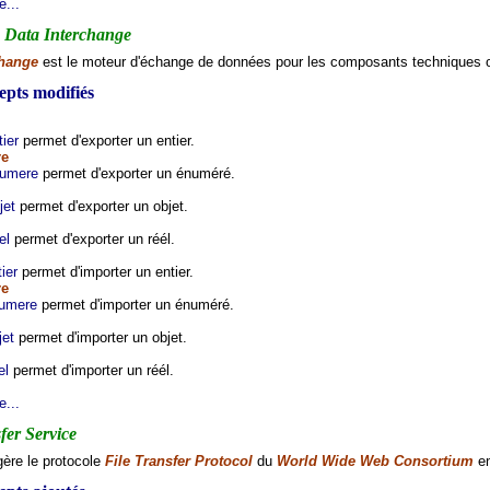
e...
c Data Interchange
change
est le moteur d'échange de données pour les composants techniques 
pts modifiés
ier
permet d'exporter un entier.
re
numere
permet d'exporter un énuméré.
jet
permet d'exporter un objet.
el
permet d'exporter un réél.
ier
permet d'importer un entier.
re
numere
permet d'importer un énuméré.
jet
permet d'importer un objet.
el
permet d'importer un réél.
e...
fer Service
ère le protocole
File Transfer Protocol
du
World Wide Web Consortium
en