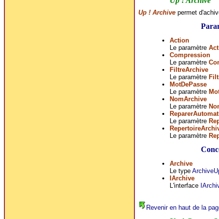
Up ! Archive
Up ! Archive
permet d'achive
Para
Action
Le paramètre
Act
Compression
Le paramètre
Co
FiltreArchive
Le paramètre
Fil
MotDePasse
Le paramètre
Mo
NomArchive
Le paramètre
No
ReparerAutomat
Le paramètre
Re
RepertoireArchi
Le paramètre
Rep
Conce
Archive
Le type
ArchiveU
IArchive
L'interface
IArchi
Revenir en haut de la pag