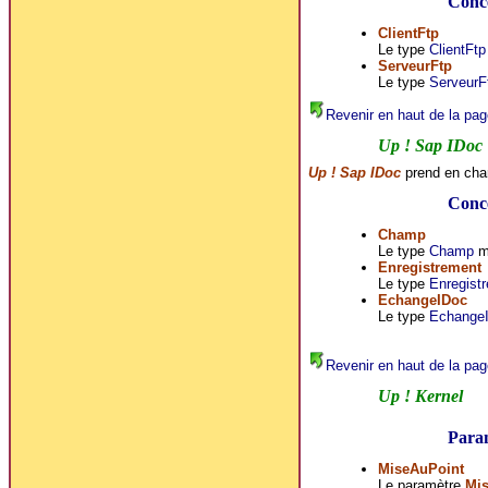
Conce
ClientFtp
Le type
ClientFtp
ServeurFtp
Le type
ServeurF
Revenir en haut de la pag
Up ! Sap IDoc
Up ! Sap IDoc
prend en cha
Conce
Champ
Le type
Champ
mo
Enregistrement
Le type
Enregist
EchangeIDoc
Le type
Echange
Revenir en haut de la pag
Up ! Kernel
Para
MiseAuPoint
Le paramètre
Mi