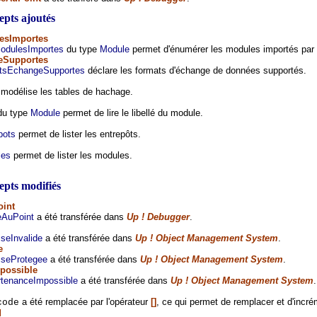
pts ajoutés
esImportes
odulesImportes
du type
Module
permet d'énumérer les modules importés par
eSupportes
tsEchangeSupportes
déclare les formats d'échange de données supportés.
modélise les tables de hachage.
u type
Module
permet de lire le libellé du module.
pots
permet de lister les entrepôts.
les
permet de lister les modules.
pts modifiés
oint
eAuPoint
a été transférée dans
Up ! Debugger
.
seInvalide
a été transférée dans
Up ! Object Management System
.
e
seProtegee
a été transférée dans
Up ! Object Management System
.
possible
tenanceImpossible
a été transférée dans
Up ! Object Management System
.
a été remplacée par l'opérateur
[]
, ce qui permet de remplacer et d'incré
code
d