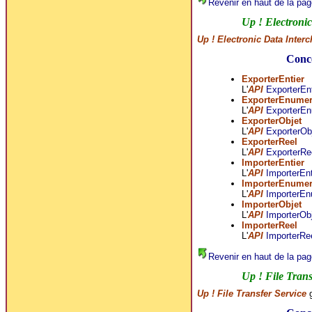
Revenir en haut de la pag
Up ! Electroni
Up ! Electronic Data Inter
Conce
ExporterEntier
L'
API
ExporterEnt
ExporterEnume
L'
API
ExporterE
ExporterObjet
L'
API
ExporterOb
ExporterReel
L'
API
ExporterRe
ImporterEntier
L'
API
ImporterEnt
ImporterEnume
L'
API
ImporterE
ImporterObjet
L'
API
ImporterOb
ImporterReel
L'
API
ImporterRe
Revenir en haut de la pag
Up ! File Trans
Up ! File Transfer Service
g