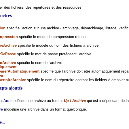
r des fichiers, des répertoires et des ressources.
mètres
ion
spécifie l'action sur une archive - archivage, désarchivage, listage, vérific
mpression
spécifie le mode de compression retenu.
treArchive
spécifie le modèle du nom des fichiers à archiver.
tDePasse
spécifie le mot de passe protégeant l'archive.
mArchive
spécifie le nom de l'archive.
iquement
parerAutomatiquement
spécifie que l'archive doit être automatiquement rép
ve
ertoireArchive
spécifie le nom du répertoire contant les fichiers à archiver o
pts ajoutés
psArc
modélise une archive au format
Up ! Archive
qui est indépendant de la
ve
modélise une archive dans un format quelconque.
e...