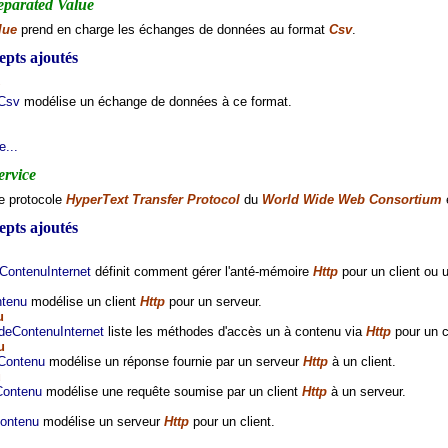
parated Value
lue
prend en charge les échanges de données au format
Csv
.
pts ajoutés
Csv
modélise un échange de données à ce format.
e...
ervice
e protocole
HyperText Transfer Protocol
du
World Wide Web Consortium
e
pts ajoutés
ContenuInternet
définit comment gérer l'anté-mémoire
Http
pour un client ou u
ntenu
modélise un client
Http
pour un serveur.
u
deContenuInternet
liste les méthodes d'accès un à contenu via
Http
pour un c
u
Contenu
modélise un réponse fournie par un serveur
Http
à un client.
u
Contenu
modélise une requête soumise par un client
Http
à un serveur.
ontenu
modélise un serveur
Http
pour un client.