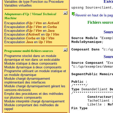
Exécu
Variables de type Fonction ou Procedure
Variables virtuelles
upssng Source=client
Adaptateurs d'
Up ! Virtual Technical
Revenir en haut de la pag
Machine
Fichiers source
Encapsulation d'
Up ! Vtm
en
ActiveX
Encapsulation d'
Up ! Vtm
en
Corba
Encapsulation d'
Up ! Vtm
en
Java
Sourc
Encapsulation d'
ActiveX
en
Up ! Vtm
Source Module
"Exemp
Encapsulation
Corba
en
Up ! Vtm
ModuleDynamique
;
Encapsulation
Java
en
Up ! Vtm
Composant Dans
"c:/u
Programme multi-fichiers sources
Programme stocké dans un module
Sour
dynamique et non dans un exécutable
Source Composant
"Ex
Module statique à deux composants
"c:/up/exemples/dema
Module dynamique à deux composants
Programme utilisant un module statique et
SegmentPublic Memoir
un module dynamique
Module chargé dynamiquement
Public
:
implémentant des interfaces
/******/
Module chargé dynamiquement gérant les
Type
DemandeClient
D
versions-révisions
/*******************
Emploi des procédures et des méthodes
Constructeur
sur plusieurs composants
TacheClient
Module interprété chargé dynamiquement
Libelle :
Nu
Module comportant des méthodes de
Fin Type
rappel