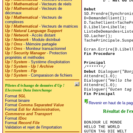
D :
Nul Ou
De
Up ! Mathematical
- Vecteurs de réels
Up ! Mathematical
- Vecteurs de
Debut
décimaux
SD.Prendre(Synchroni
Up ! Mathematical
- Vecteurs de
D=DemandeClient();
complexes
D.TacheClient=TacheP
Up ! Mathematical
- Vecteurs de matrices
D.Libelle=Libelle;
Up ! Natural Language Support
ListeDeDemandes=List
Up ! Network
- Accès distant
SD.Lacher();
Up ! Network
- Module distribué
TachePrincipale.Susp
Up ! Oms
- Mémoire partagée
Up ! Oms
- Moniteur transactionnel
Ecran.Ecrire(D.Libel
Up ! Security Manager
- Protection
Fin Procedure
propriétés et méthodes
Up ! System
- Système d'exploitation
Principal
Up ! System
-
Up ! Archive
/*******/
Up ! System
-
Ftp
Debut
Dialoguer(
"Bon
Up ! System
- Comparaison de fichiers
Attendre(1.0);
Dialoguer(
"Hello the
Attendre(1.0);
Pilotes d'échange de données d'
Up !
Dialoguer(
"Guten tag
Electronic Data Interchange
Fin Principal
Format
5GL
Format binaire
Revenir en haut de la pag
Format
Comma Separated Value
Format
Edi for Administration,
Résultat de l'e
Commerce and Transport
Format
IDoc
BONJOUR LE MONDE

Format
Record File
HELLO THE WORLD

Validation et rejet de l'importation