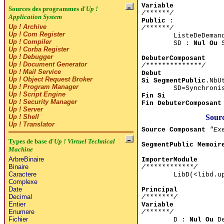
Variable
Sources des programmes d'
Up !
/******/
Application System
Public
:
Up ! Archive
/******/
Up ! Com Register
ListeDeDema
Up ! Compiler
SD :
Nul Ou
S
Up ! Corba Register
Up ! Debugger
DebuterComposant
Up ! Document Generator
/**************/
Up ! Mail Service
Debut
Up ! Object Request Broker
Si
SegmentPublic
.NbU
Up ! Program Manager
SD=Synchroni
Up ! Script Engine
Fin Si
Up ! Security Manager
Fin DebuterComposant
Up ! Server
Sourc
Up ! Shell
Up ! Translator
Source Composant
"Ex
Types de base d'
Up ! Virtuel Technical
SegmentPublic Memoir
Machine
ArbreBinaire
ImporterModule
Binaire
/************/
Caractere
LibD(<libd.
Complexe
Date
Principal
Decimal
/*******/
Entier
Variable
Enumere
/******/
Fichier
D :
Nul Ou
De