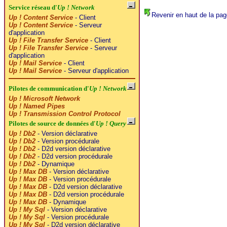
Service réseau d'
Up ! Network
Revenir en haut de la pag
Up ! Content Service
- Client
Up ! Content Service
- Serveur
d'application
Up ! File Transfer Service
- Client
Up ! File Transfer Service
- Serveur
d'application
Up ! Mail Service
- Client
Up ! Mail Service
- Serveur d'application
Pilotes de communication d'
Up ! Network
Up ! Microsoft Network
Up ! Named Pipes
Up ! Transmission Control Protocol
Pilotes de source de données d'
Up ! Query
Up ! Db2
- Version déclarative
Up ! Db2
- Version procédurale
Up ! Db2
- D2d version déclarative
Up ! Db2
- D2d version procédurale
Up ! Db2
- Dynamique
Up ! Max DB
- Version déclarative
Up ! Max DB
- Version procédurale
Up ! Max DB
- D2d version déclarative
Up ! Max DB
- D2d version procédurale
Up ! Max DB
- Dynamique
Up ! My Sql
- Version déclarative
Up ! My Sql
- Version procédurale
Up ! My Sql
- D2d version déclarative