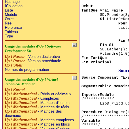
Hachage
ICollection
Debut
Liste
TantQue
Vrai
Faire
Module
SD.Prendre(S
Objet
Si
ListeDeDem
Reel
Pour
Reference
List
Tableau
Type
Fin 
Fin Si
Usage des modules d'
Up ! Software
SD.Lacher();
Development Kit
Attendre(1.0
Up ! Parser
- Version déclarative
Fin TantQue
Up ! Parser
- Version procédurale
Fin Principal
Up ! Shell
Normes de programmation
Sourc
Source Composant
"Ex
Usage des modules d'
Up ! Virtuel
Technical Machine
SegmentPublic Memoir
Up ! Kernel
Up ! Mathematical
- Réels et décimaux
ImporterModule
Up ! Mathematical
- Complexes
/************/
Up ! Mathematical
- Matrices d'entiers
LibD(<libd.
Up ! Mathematical
- Matrices de réels
Up ! Mathematical
- Matrices des
Procedure
Dialoguer(L
décimaux
/*******************
Up ! Mathematical
- Matrices complexes
Variable
Up ! Mathematical
- Matrices en blocs
/******/
Up ! Mathematical
- Vecteurs d'entiers