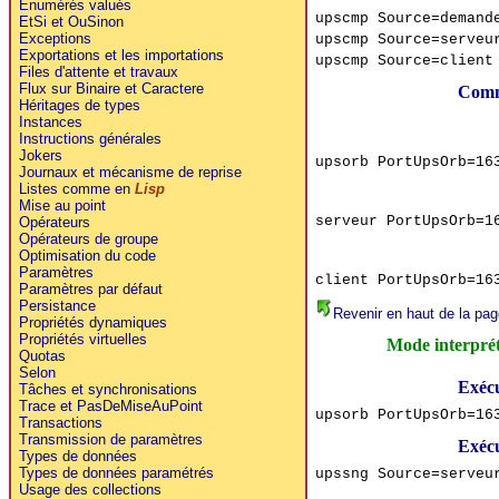
Enumérés valués
upscmp Source=demand
EtSi et OuSinon
Exceptions
upscmp Source=serveu
Exportations et les importations
upscmp Source=client
Files d'attente et travaux
Flux sur Binaire et Caractere
Comm
Héritages de types
Instances
Instructions générales
Jokers
upsorb PortUpsOrb=16
Journaux et mécanisme de reprise
Listes comme en
Lisp
Mise au point
serveur PortUpsOrb=1
Opérateurs
Opérateurs de groupe
Optimisation du code
Paramètres
client PortUpsOrb=16
Paramètres par défaut
Persistance
Revenir en haut de la pag
Propriétés dynamiques
Propriétés virtuelles
Mode interpré
Quotas
Selon
Exécu
Tâches et synchronisations
Trace et PasDeMiseAuPoint
upsorb PortUpsOrb=16
Transactions
Transmission de paramètres
Exécu
Types de données
Types de données paramétrés
upssng Source=serveu
Usage des collections