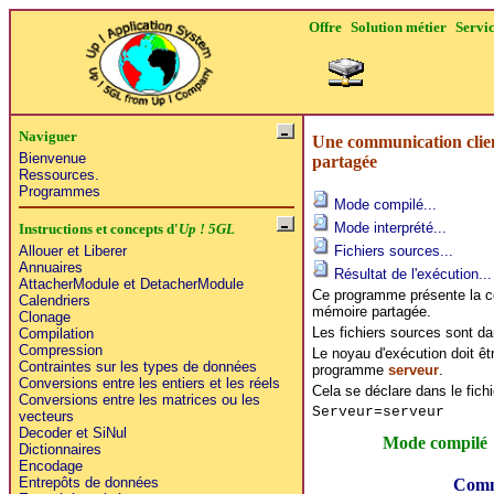
Offre
Solution métier
Servi
Naviguer
Une communication clien
Bienvenue
partagée
Ressources.
Programmes
Mode compilé...
Mode interprété...
Instructions et concepts d'
Up ! 5GL
Fichiers sources...
Allouer et Liberer
Annuaires
Résultat de l'exécution...
AttacherModule et DetacherModule
Ce programme présente la co
Calendriers
mémoire partagée.
Clonage
Les fichiers sources sont da
Compilation
Compression
Le noyau d'exécution doit êt
Contraintes sur les types de données
programme
serveur
.
Conversions entre les entiers et les réels
Cela se déclare dans le fich
Conversions entre les matrices ou les
Serveur=serveur
vecteurs
Decoder et SiNul
Mode compilé
Dictionnaires
Encodage
Entrepôts de données
Comm