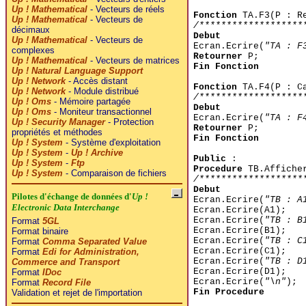
Up ! Mathematical
- Vecteurs de réels
Fonction
TA.F3(P : R
Up ! Mathematical
- Vecteurs de
/*******************
décimaux
Debut
Up ! Mathematical
- Vecteurs de
Ecran.Ecrire(
"TA : F
complexes
Retourner
P;
Up ! Mathematical
- Vecteurs de matrices
Fin Fonction
Up ! Natural Language Support
Up ! Network
- Accès distant
Fonction
TA.F4(P : C
Up ! Network
- Module distribué
/*******************
Up ! Oms
- Mémoire partagée
Debut
Up ! Oms
- Moniteur transactionnel
Ecran.Ecrire(
"TA : F
Up ! Security Manager
- Protection
Retourner
P;
propriétés et méthodes
Fin Fonction
Up ! System
- Système d'exploitation
Up ! System
-
Up ! Archive
Public
:
Up ! System
-
Ftp
Procedure
TB.Affiche
Up ! System
- Comparaison de fichiers
/*******************
Debut
Pilotes d'échange de données d'
Up !
Ecran.Ecrire(
"TB : A
Electronic Data Interchange
Ecran.Ecrire(A1);
Ecran.Ecrire(
"TB : B
Format
5GL
Ecran.Ecrire(B1);
Format binaire
Ecran.Ecrire(
"TB : C
Format
Comma Separated Value
Ecran.Ecrire(C1);
Format
Edi for Administration,
Ecran.Ecrire(
"TB : D
Commerce and Transport
Ecran.Ecrire(D1);
Format
IDoc
Ecran.Ecrire(
"\n"
);
Format
Record File
Fin Procedure
Validation et rejet de l'importation