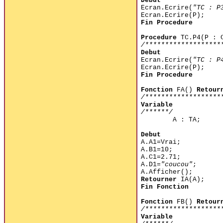
Debut
Ecran.Ecrire(
"TC : P
Ecran.Ecrire(P);
Fin Procedure
Procedure
TC.P4(P : C
/*******************
Debut
Ecran.Ecrire(
"TC : P
Ecran.Ecrire(P);
Fin Procedure
Fonction
FA()
Retour
/*******************
Variable
/******/
A : TA;
Debut
A.A1=Vrai;
A.B1=10;
A.C1=2.71;
A.D1=
"coucou"
;
A.Afficher();
Retourner
IA(A);
Fin Fonction
Fonction
FB()
Retour
/*******************
Variable