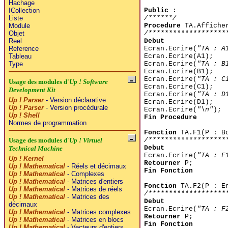
Hachage
Public
:
ICollection
/******/
Liste
Procedure
TA.Affiche
Module
/*******************
Objet
Debut
Reel
Ecran.Ecrire(
"TA : A
Reference
Ecran.Ecrire(A1);
Tableau
Ecran.Ecrire(
"TA : B
Type
Ecran.Ecrire(B1);
Ecran.Ecrire(
"TA : C
Usage des modules d'
Up ! Software
Ecran.Ecrire(C1);
Development Kit
Ecran.Ecrire(
"TA : D
Up ! Parser
- Version déclarative
Ecran.Ecrire(D1);
Up ! Parser
- Version procédurale
Ecran.Ecrire(
"\n"
);
Up ! Shell
Fin Procedure
Normes de programmation
Fonction
TA.F1(P : B
/*******************
Usage des modules d'
Up ! Virtuel
Debut
Technical Machine
Ecran.Ecrire(
"TA : F
Up ! Kernel
Retourner
P;
Up ! Mathematical
- Réels et décimaux
Fin Fonction
Up ! Mathematical
- Complexes
Up ! Mathematical
- Matrices d'entiers
Fonction
TA.F2(P : E
Up ! Mathematical
- Matrices de réels
/*******************
Up ! Mathematical
- Matrices des
Debut
décimaux
Ecran.Ecrire(
"TA : F
Up ! Mathematical
- Matrices complexes
Retourner
P;
Up ! Mathematical
- Matrices en blocs
Fin Fonction
Up ! Mathematical
- Vecteurs d'entiers