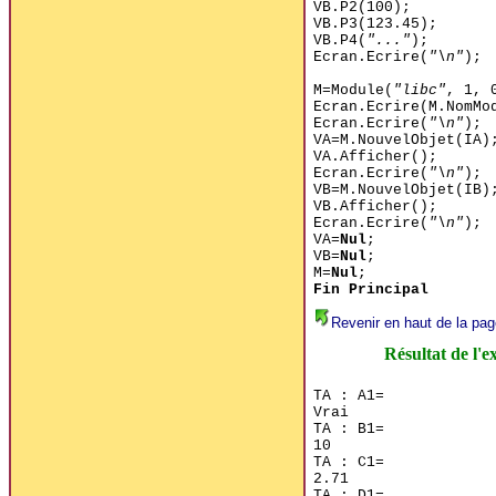
VB.P2(100);
VB.P3(123.45);
VB.P4(
"..."
);
Ecran.Ecrire(
"\n"
);
M=Module(
"libc"
, 1, 
Ecran.Ecrire(M.NomMo
Ecran.Ecrire(
"\n"
);
VA=M.NouvelObjet(IA)
VA.Afficher();
Ecran.Ecrire(
"\n"
);
VB=M.NouvelObjet(IB)
VB.Afficher();
Ecran.Ecrire(
"\n"
);
VA=
Nul
;
VB=
Nul
;
M=
Nul
;
Fin Principal
Revenir en haut de la pag
Résultat de l'e
TA : A1=

Vrai

TA : B1=

10

TA : C1=

2.71

TA : D1=
