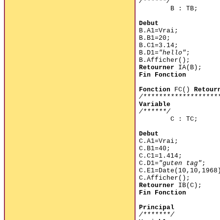
/******/
B : TB;
Debut
B.A1=Vrai;
B.B1=20;
B.C1=3.14;
B.D1=
"hello"
;
B.Afficher();
Retourner
IA(B);
Fin Fonction
Fonction
FC()
Retour
/*******************
Variable
/******/
C : TC;
Debut
C.A1=Vrai;
C.B1=40;
C.C1=1.414;
C.D1=
"guten tag"
;
C.E1=Date(10,10,1968
C.Afficher();
Retourner
IB(C);
Fin Fonction
Principal
/*******/