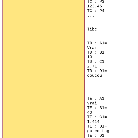
TC : P3

123.45

TC : P4

...

libc

TD : A1=

Vrai

TD : B1=

10

TD : C1=

2.71

TD : D1=

coucou

TE : A1=

Vrai

TE : B1=

40

TE : C1=

1.414

TE : D1=

guten tag

TE : D1=
