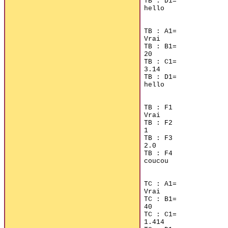
TB : D1=

hello

TB : A1=

Vrai

TB : B1=

20

TB : C1=

3.14

TB : D1=

hello

TB : F1

Vrai

TB : F2

1

TB : F3

2.0

TB : F4

coucou

TC : A1=

Vrai

TC : B1=

40

TC : C1=

1.414
