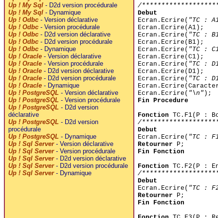
Up ! My Sql
- D2d version procédurale
/*******************
Up ! My Sql
- Dynamique
Debut
Up ! Odbc
- Version déclarative
Ecran.Ecrire(
"TC : A
Up ! Odbc
- Version procédurale
Ecran.Ecrire(A1);
Up ! Odbc
- D2d version déclarative
Ecran.Ecrire(
"TC : B
Up ! Odbc
- D2d version procédurale
Ecran.Ecrire(B1);
Up ! Odbc
- Dynamique
Ecran.Ecrire(
"TC : C
Up ! Oracle
- Version déclarative
Ecran.Ecrire(C1);
Up ! Oracle
- Version procédurale
Ecran.Ecrire(
"TC : D
Up ! Oracle
- D2d version déclarative
Ecran.Ecrire(D1);
Up ! Oracle
- D2d version procédurale
Ecran.Ecrire(
"TC : D
Up ! Oracle
- Dynamique
Ecran.Ecrire(Caract
Up ! PostgreSQL
- Version déclarative
Ecran.Ecrire(
"\n"
);
Up ! PostgreSQL
- Version procédurale
Fin Procedure
Up ! PostgreSQL
- D2d version
déclarative
Fonction
TC.F1(P : B
Up ! PostgreSQL
- D2d version
/*******************
procédurale
Debut
Up ! PostgreSQL
- Dynamique
Ecran.Ecrire(
"TC : F
Up ! Sql Server
- Version déclarative
Retourner
P;
Up ! Sql Server
- Version procédurale
Fin Fonction
Up ! Sql Server
- D2d version déclarative
Up ! Sql Server
- D2d version procédurale
Fonction
TC.F2(P : E
Up ! Sql Server
- Dynamique
/*******************
Debut
Ecran.Ecrire(
"TC : F
Retourner
P;
Fin Fonction
Fonction
TC.F3(P : R