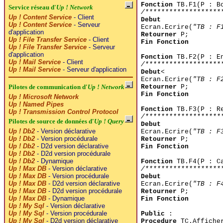
Fonction
TB.F1(P : B
Service réseau d'
Up ! Network
/*******************
Up ! Content Service
- Client
Debut
Up ! Content Service
- Serveur
Ecran.Ecrire(
"TB : F
d'application
Retourner
P;
Up ! File Transfer Service
- Client
Fin Fonction
Up ! File Transfer Service
- Serveur
d'application
Fonction
TB.F2(P : E
Up ! Mail Service
- Client
/*******************
Up ! Mail Service
- Serveur d'application
Debut
<
Ecran.Ecrire(
"TB : F
Retourner
P;
Pilotes de communication d'
Up ! Network
Fin Fonction
Up ! Microsoft Network
Up ! Named Pipes
Fonction
TB.F3(P : R
Up ! Transmission Control Protocol
/*******************
Pilotes de source de données d'
Up ! Query
Debut
Up ! Db2
- Version déclarative
Ecran.Ecrire(
"TB : F
Up ! Db2
- Version procédurale
Retourner
P;
Up ! Db2
- D2d version déclarative
Fin Fonction
Up ! Db2
- D2d version procédurale
Up ! Db2
- Dynamique
Fonction
TB.F4(P : C
Up ! Max DB
- Version déclarative
/*******************
Up ! Max DB
- Version procédurale
Debut
Up ! Max DB
- D2d version déclarative
Ecran.Ecrire(
"TB : F
Up ! Max DB
- D2d version procédurale
Retourner
P;
Up ! Max DB
- Dynamique
Fin Fonction
Up ! My Sql
- Version déclarative
Up ! My Sql
- Version procédurale
Public
:
Up ! My Sql
- D2d version déclarative
Procedure
TC.Affiche