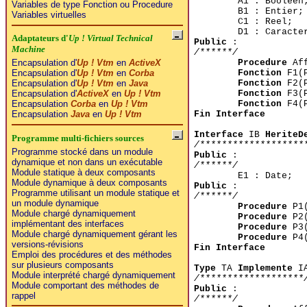
A1 : Booleen
Variables de type Fonction ou Procedure
B1 : Entier;
Variables virtuelles
C1 : Reel;
D1 : Caracte
Adaptateurs d'
Up ! Virtual Technical
Public
:
Machine
/******/
Procedure
Aff
Encapsulation d'
Up ! Vtm
en
ActiveX
Fonction
F1(P
Encapsulation d'
Up ! Vtm
en
Corba
Fonction
F2(P
Encapsulation d'
Up ! Vtm
en
Java
Fonction
F3(P
Encapsulation d'
ActiveX
en
Up ! Vtm
Fonction
F4(P
Encapsulation
Corba
en
Up ! Vtm
Fin Interface
Encapsulation
Java
en
Up ! Vtm
Interface
IB
HeriteD
Programme multi-fichiers sources
/*******************
Programme stocké dans un module
Public
:
dynamique et non dans un exécutable
/******/
Module statique à deux composants
E1 : Date;
Module dynamique à deux composants
Public
:
Programme utilisant un module statique et
/******/
un module dynamique
Procedure
P1(
Module chargé dynamiquement
Procedure
P2(
implémentant des interfaces
Procedure
P3(
Module chargé dynamiquement gérant les
Procedure
P4(
versions-révisions
Fin Interface
Emploi des procédures et des méthodes
sur plusieurs composants
Type
TA
Implemente
I
Module interprété chargé dynamiquement
/*******************
Module comportant des méthodes de
Public
:
rappel
/******/