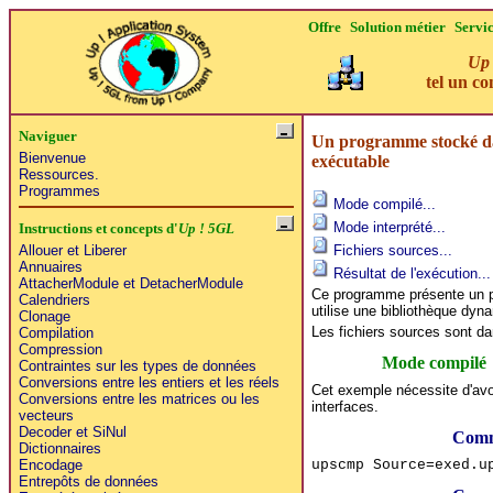
Offre
Solution métier
Servi
Up ! 5GL
d
est 
Naviguer
Un programme stocké d
Bienvenue
exécutable
Ressources.
Programmes
Mode compilé...
Mode interprété...
Instructions et concepts d'
Up ! 5GL
Fichiers sources...
Allouer et Liberer
Annuaires
Résultat de l'exécution...
AttacherModule et DetacherModule
Ce programme présente un p
Calendriers
utilise une bibliothèque dyn
Clonage
Les fichiers sources sont da
Compilation
Compression
Mode compilé
Contraintes sur les types de données
Conversions entre les entiers et les réels
Cet exemple nécessite d'av
Conversions entre les matrices ou les
interfaces.
vecteurs
Decoder et SiNul
Comm
Dictionnaires
upscmp Source=exed.u
Encodage
Entrepôts de données