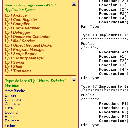
Procedure
Aff
Sources des programmes d'
Up !
Fonction
F1(P
Fonction
F2(P
Application System
Fonction
F3(P
Up ! Archive
Fonction
F4(P
Up ! Com Register
Constructeur
Up ! Compiler
Fin Type
Up ! Corba Register
Up ! Debugger
Type
TB
Implemente
I
Up ! Document Generator
/*******************
Up ! Mail Service
Public
:
Up ! Object Request Broker
/******/
Up ! Program Manager
Procedure
Aff
Up ! Script Engine
Fonction
F1(P
Up ! Security Manager
Fonction
F2(P
Up ! Server
Fonction
F3(P
Up ! Shell
Fonction
F4(P
Up ! Translator
Constructeur
Fin Type
Types de base d'
Up ! Virtuel Technical
Machine
Type
TC
Implemente
I
/*******************
ArbreBinaire
Public
:
Binaire
/******/
Caractere
Procedure
P1(
Complexe
Procedure
P2(
Date
Procedure
P3(
Decimal
Procedure
P4(
Entier
Constructeur
Enumere
Fin Type
Fichier