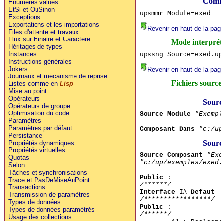
Comm
Enumérés valués
EtSi et OuSinon
upsmmr Module=exed
Exceptions
Exportations et les importations
Revenir en haut de la pag
Files d'attente et travaux
Flux sur Binaire et Caractere
Mode interpré
Héritages de types
Instances
upssng Source=exed.u
Instructions générales
Jokers
Revenir en haut de la pag
Journaux et mécanisme de reprise
Fichiers source
Listes comme en
Lisp
Mise au point
Opérateurs
Sour
Opérateurs de groupe
Optimisation du code
Source Module
"Exemp
Paramètres
Paramètres par défaut
Composant Dans
"c:/u
Persistance
Sour
Propriétés dynamiques
Propriétés virtuelles
Source Composant
"Ex
Quotas
"c:/up/exemples/exed
Selon
Tâches et synchronisations
Public
:
Trace et PasDeMiseAuPoint
/******/
Transactions
Interface
IA
Defaut
Transmission de paramètres
/*****************/
Types de données
Public
:
Types de données paramétrés
/******/
Usage des collections