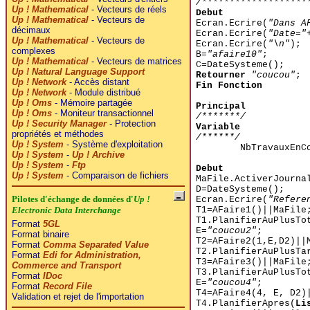
/*******************
Up ! Mathematical
- Vecteurs de réels
Debut
Up ! Mathematical
- Vecteurs de
Ecran.Ecrire(
"Dans A
décimaux
Ecran.Ecrire(
"Date="
Up ! Mathematical
- Vecteurs de
Ecran.Ecrire(
"\n"
);
complexes
B=
"afaire10"
;
Up ! Mathematical
- Vecteurs de matrices
C=DateSysteme();
Up ! Natural Language Support
Retourner
"coucou"
;
Up ! Network
- Accès distant
Fin Fonction
Up ! Network
- Module distribué
Up ! Oms
- Mémoire partagée
Principal
Up ! Oms
- Moniteur transactionnel
/*******/
Up ! Security Manager
- Protection
Variable
propriétés et méthodes
/******/
Up ! System
- Système d'exploitation
NbTravauxEnC
Up ! System
-
Up ! Archive
Up ! System
-
Ftp
Debut
Up ! System
- Comparaison de fichiers
MaFile.ActiverJourna
D=DateSysteme();
Pilotes d'échange de données d'
Up !
Ecran.Ecrire(
"Refere
T1=AFaire1()||MaFile
Electronic Data Interchange
T1.PlanifierAuPlusTo
Format
5GL
E=
"coucou2"
;
Format binaire
T2=AFaire2(1,E,D2)||
Format
Comma Separated Value
T2.PlanifierAuPlusTa
Format
Edi for Administration,
T3=AFaire3()||MaFile
Commerce and Transport
T3.PlanifierAuPlusTo
Format
IDoc
E=
"coucou4"
;
Format
Record File
T4=AFaire4(4, E, D2)
Validation et rejet de l'importation
T4.PlanifierApres(
Li