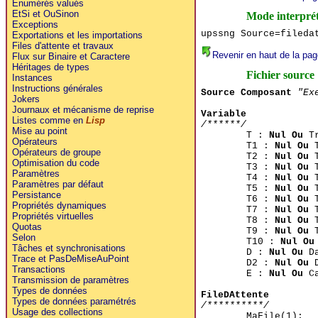
Enumérés valués
EtSi et OuSinon
Mode interpré
Exceptions
upssng Source=fileda
Exportations et les importations
Files d'attente et travaux
Revenir en haut de la pag
Flux sur Binaire et Caractere
Héritages de types
Fichier source
Instances
Instructions générales
Source Composant
"Ex
Jokers
Journaux et mécanisme de reprise
Variable
Listes comme en
Lisp
/******/
Mise au point
T :
Nul Ou
Tr
Opérateurs
T1 :
Nul Ou
T
Opérateurs de groupe
T2 :
Nul Ou
T
Optimisation du code
T3 :
Nul Ou
T
Paramètres
T4 :
Nul Ou
T
Paramètres par défaut
T5 :
Nul Ou
T
Persistance
T6 :
Nul Ou
T
Propriétés dynamiques
T7 :
Nul Ou
T
Propriétés virtuelles
T8 :
Nul Ou
T
Quotas
T9 :
Nul Ou
T
Selon
T10 :
Nul Ou
Tâches et synchronisations
D :
Nul Ou
Da
Trace et PasDeMiseAuPoint
D2 :
Nul Ou
D
Transactions
E :
Nul Ou
Ca
Transmission de paramètres
Types de données
FileDAttente
Types de données paramétrés
/**********/
Usage des collections
MaFile(1);