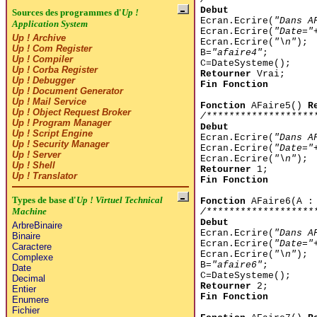
Debut
Sources des programmes d'
Up !
Ecran.Ecrire(
"Dans A
Application System
Ecran.Ecrire(
"Date="
Up ! Archive
Ecran.Ecrire(
"\n"
);
Up ! Com Register
B=
"afaire4"
;
Up ! Compiler
C=DateSysteme();
Up ! Corba Register
Retourner
Vrai;
Up ! Debugger
Fin Fonction
Up ! Document Generator
Up ! Mail Service
Fonction
AFaire5()
R
Up ! Object Request Broker
/*******************
Up ! Program Manager
Debut
Up ! Script Engine
Ecran.Ecrire(
"Dans A
Up ! Security Manager
Ecran.Ecrire(
"Date="
Up ! Server
Ecran.Ecrire(
"\n"
);
Up ! Shell
Retourner
1;
Up ! Translator
Fin Fonction
Types de base d'
Up ! Virtuel Technical
Fonction
AFaire6(A :
Machine
/*******************
Debut
ArbreBinaire
Ecran.Ecrire(
"Dans A
Binaire
Ecran.Ecrire(
"Date="
Caractere
Ecran.Ecrire(
"\n"
);
Complexe
B=
"afaire6"
;
Date
C=DateSysteme();
Decimal
Retourner
2;
Entier
Fin Fonction
Enumere
Fichier