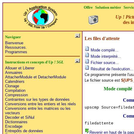
Offre
Solution métier
Servi
Up ! Pict
des i
Naviguer
Les files d'attente
Bienvenue
Ressources.
Mode compilé...
Programmes
Mode interprété...
Instructions et concepts d'
Up ! 5GL
Fichier source...
Allouer et Liberer
Résultat de l'exécution...
Annuaires
Ce programme présente l'usag
AttacherModule et DetacherModule
Le fichier source est
${UPS_
Calendriers
Clonage
Mode compilé
Compilation
Compression
Contraintes sur les types de données
Comm
Conversions entre les entiers et les réels
upscmp Source=fileda
Conversions entre les matrices ou les
vecteurs
Comm
Decoder et SiNul
Dictionnaires
filedattente
Encodage
Entrepôts de données
Revenir en haut de la pag