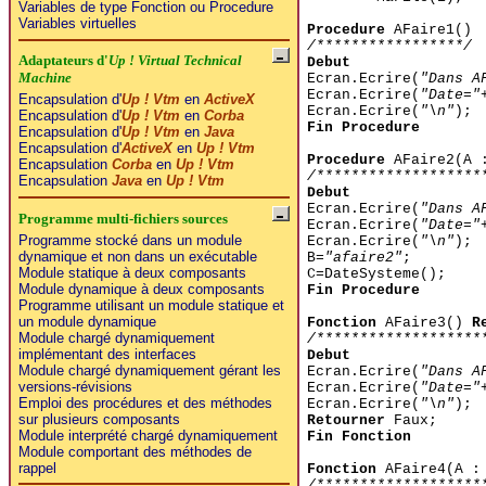
Variables de type Fonction ou Procedure
Variables virtuelles
Procedure
AFaire1()
/*****************/
Adaptateurs d'
Up ! Virtual Technical
Debut
Machine
Ecran.Ecrire(
"Dans A
Ecran.Ecrire(
"Date="
Encapsulation d'
Up ! Vtm
en
ActiveX
Ecran.Ecrire(
"\n"
);
Encapsulation d'
Up ! Vtm
en
Corba
Fin Procedure
Encapsulation d'
Up ! Vtm
en
Java
Encapsulation d'
ActiveX
en
Up ! Vtm
Procedure
AFaire2(A :
Encapsulation
Corba
en
Up ! Vtm
/*******************
Encapsulation
Java
en
Up ! Vtm
Debut
Ecran.Ecrire(
"Dans A
Programme multi-fichiers sources
Ecran.Ecrire(
"Date="
Programme stocké dans un module
Ecran.Ecrire(
"\n"
);
dynamique et non dans un exécutable
B=
"afaire2"
;
Module statique à deux composants
C=DateSysteme();
Module dynamique à deux composants
Fin Procedure
Programme utilisant un module statique et
un module dynamique
Fonction
AFaire3()
R
Module chargé dynamiquement
/*******************
implémentant des interfaces
Debut
Module chargé dynamiquement gérant les
Ecran.Ecrire(
"Dans A
versions-révisions
Ecran.Ecrire(
"Date="
Emploi des procédures et des méthodes
Ecran.Ecrire(
"\n"
);
sur plusieurs composants
Retourner
Faux;
Module interprété chargé dynamiquement
Fin Fonction
Module comportant des méthodes de
rappel
Fonction
AFaire4(A :
/*******************