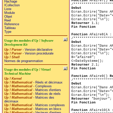
Fonction
AFaire7()
R
Hachage
/*******************
ICollection
Debut
Liste
Ecran.Ecrire(
"Dans A
Module
Ecran.Ecrire(
"Date="
Objet
Ecran.Ecrire(
"\n"
);
Reel
Retourner
1.1;
Reference
Fin Fonction
Tableau
Type
Fonction
AFaire8(A :
/*******************
Usage des modules d'
Up ! Software
Debut
Development Kit
Ecran.Ecrire(
"Dans A
Up ! Parser
- Version déclarative
Ecran.Ecrire(
"Date="
Up ! Parser
- Version procédurale
Ecran.Ecrire(
"\n"
);
Up ! Shell
B=
"afaire8"
;
Normes de programmation
C=DateSysteme();
Retourner
2.1;
Fin Fonction
Usage des modules d'
Up ! Virtuel
Technical Machine
Fonction
AFaire9()
R
Up ! Kernel
/*******************
Up ! Mathematical
- Réels et décimaux
Debut
Up ! Mathematical
- Complexes
Ecran.Ecrire(
"Dans A
Up ! Mathematical
- Matrices d'entiers
Ecran.Ecrire(
"Date="
Up ! Mathematical
- Matrices de réels
Ecran.Ecrire(
"\n"
);
Up ! Mathematical
- Matrices des
Retourner
"bonjour"
;
décimaux
Fin Fonction
Up ! Mathematical
- Matrices complexes
Up ! Mathematical
- Matrices en blocs
Fonction
AFaire10(A 
Up ! Mathematical
- Vecteurs d'entiers