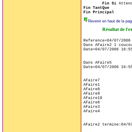
Fin Si
Attend
Fin TantQue
Fin Principal
Revenir en haut de la pag
Résultat de l'e
Reference=04/07/2006 
Dans AFaire2 1 coucou
Date=04/07/2006 16:55
Dans AFaire5

Date=04/07/2006 16:55
AFaire7

AFaire1

AFaire8

AFaire9

AFaire10

AFaire6

AFaire3

AFaire4

AFaire2 termine:04/07