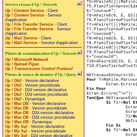
T5=AFaire5()||MaFile
Service réseau d'
Up ! Network
T5.PlanifierApres(
Li
Up ! Content Service
- Client
E=
"coucou6"
;
Up ! Content Service
- Serveur
T6=AFaire6(6, E, D2)
d'application
T6.PlanifierAuPlusTo
Up ! File Transfer Service
- Client
T7=AFaire7()||MaFile
Up ! File Transfer Service
- Serveur
T7.PlanifierAuPlusTo
d'application
E=
"coucou8"
;
Up ! Mail Service
- Client
T8=AFaire8(8, E, D2)
Up ! Mail Service
- Serveur d'application
T8.PlanifierAuPlusTo
T9=AFaire9()||MaFile
T9.PlanifierAuPlusTo
Pilotes de communication d'
Up ! Network
E=
"coucou10"
;
Up ! Microsoft Network
T10=AFaire10(10, E, 
Up ! Named Pipes
T10.PlanifierAuPlusT
Up ! Transmission Control Protocol
Pilotes de source de données d'
Up ! Query
NbTravauxEnCours=10;
Pour
T=MaFile.Parcou
Up ! Db2
- Version déclarative
Ecran.Ecrire
Up ! Db2
- Version procédurale
Fin Pour
Up ! Db2
- D2d version déclarative
Ecran.Ecrire(
"\n"
);
Up ! Db2
- D2d version procédurale
TantQue
NbTravauxEnC
Up ! Db2
- Dynamique
Si
T1!=
Nul E
Up ! Max DB
- Version déclarative
Ecra
Up ! Max DB
- Version procédurale
Ecra
Up ! Max DB
- D2d version déclarative
T1=
N
Up ! Max DB
- D2d version procédurale
NbTr
Up ! Max DB
- Dynamique
Fin Si
Up ! My Sql
- Version déclarative
Si
T2!=
Nul E
Up ! My Sql
- Version procédurale
Ecra
Up ! My Sql
- D2d version déclarative