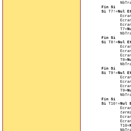
NbTr
Fin Si
Si
T7!=
Nul E
Ecra
Ecra
Ecra
T7=
N
NbTr
Fin Si
Si
T8!=
Nul E
Ecra
Ecra
Ecra
T8=
N
NbTr
Fin Si
Si
T9!=
Nul E
Ecra
Ecra
Ecra
T9=
N
NbTr
Fin Si
Si
T10!=
Nul 
Ecra
term
Ecra
Ecra
T10=
NbTr