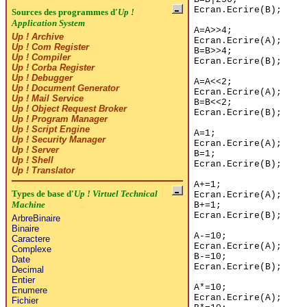
Ecran.Ecrire(B);
Sources des programmes d'
Up !
Application System
A=A>>4;
Up ! Archive
Ecran.Ecrire(A);
Up ! Com Register
B=B>>4;
Up ! Compiler
Ecran.Ecrire(B);
Up ! Corba Register
Up ! Debugger
A=A<<2;
Up ! Document Generator
Ecran.Ecrire(A);
Up ! Mail Service
B=B<<2;
Up ! Object Request Broker
Ecran.Ecrire(B);
Up ! Program Manager
Up ! Script Engine
A=1;
Up ! Security Manager
Ecran.Ecrire(A);
Up ! Server
B=1;
Up ! Shell
Ecran.Ecrire(B);
Up ! Translator
A+=1;
Types de base d'
Up ! Virtuel Technical
Ecran.Ecrire(A);
Machine
B+=1;
Ecran.Ecrire(B);
ArbreBinaire
Binaire
A-=10;
Caractere
Ecran.Ecrire(A);
Complexe
B-=10;
Date
Ecran.Ecrire(B);
Decimal
Entier
A*=10;
Enumere
Ecran.Ecrire(A);
Fichier