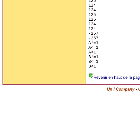
125

124

124

125

125

124

124

-257

-257

A!=1

A<=1

A<1

B!=1

B<=1

Revenir en haut de la pag
Up ! Company
-