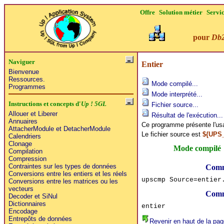
Offre
Solution métier
Servi
pour
Db
Naviguer
Entier
Bienvenue
Ressources.
Mode compilé...
Programmes
Mode interprété...
Instructions et concepts d'
Up ! 5GL
Fichier source...
Allouer et Liberer
Résultat de l'exécution...
Annuaires
Ce programme présente l'usa
AttacherModule et DetacherModule
Le fichier source est
${UPS
Calendriers
Clonage
Mode compilé
Compilation
Compression
Contraintes sur les types de données
Comm
Conversions entre les entiers et les réels
upscmp Source=entier
Conversions entre les matrices ou les
vecteurs
Comm
Decoder et SiNul
Dictionnaires
entier
Encodage
Entrepôts de données
Revenir en haut de la pag