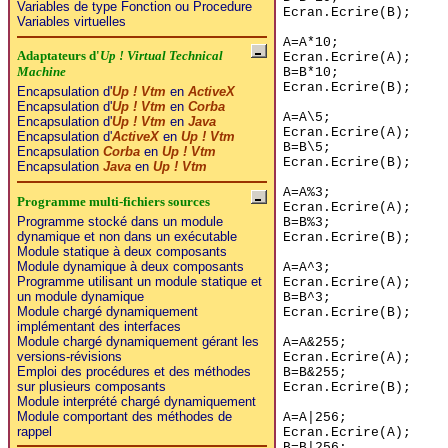
Variables de type Fonction ou Procedure
Ecran.Ecrire(B);
Variables virtuelles
A=A*10;
Adaptateurs d'
Up ! Virtual Technical
Ecran.Ecrire(A);
Machine
B=B*10;
Ecran.Ecrire(B);
Encapsulation d'
Up ! Vtm
en
ActiveX
Encapsulation d'
Up ! Vtm
en
Corba
A=A\5;
Encapsulation d'
Up ! Vtm
en
Java
Ecran.Ecrire(A);
Encapsulation d'
ActiveX
en
Up ! Vtm
B=B\5;
Encapsulation
Corba
en
Up ! Vtm
Ecran.Ecrire(B);
Encapsulation
Java
en
Up ! Vtm
A=A%3;
Programme multi-fichiers sources
Ecran.Ecrire(A);
Programme stocké dans un module
B=B%3;
dynamique et non dans un exécutable
Ecran.Ecrire(B);
Module statique à deux composants
Module dynamique à deux composants
A=A^3;
Programme utilisant un module statique et
Ecran.Ecrire(A);
un module dynamique
B=B^3;
Module chargé dynamiquement
Ecran.Ecrire(B);
implémentant des interfaces
Module chargé dynamiquement gérant les
A=A&255;
versions-révisions
Ecran.Ecrire(A);
Emploi des procédures et des méthodes
B=B&255;
sur plusieurs composants
Ecran.Ecrire(B);
Module interprété chargé dynamiquement
Module comportant des méthodes de
A=A|256;
rappel
Ecran.Ecrire(A);
B=B|256;