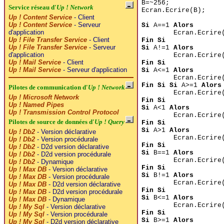
B=~256;
Service réseau d'
Up ! Network
Ecran.Ecrire(B);
Up ! Content Service
- Client
Up ! Content Service
- Serveur
Si
A==1
Alors
d'application
Ecran.Ecrire
Up ! File Transfer Service
- Client
Fin Si
Up ! File Transfer Service
- Serveur
Si
A!=1
Alors
d'application
Ecran.Ecrire
Up ! Mail Service
- Client
Fin Si
Up ! Mail Service
- Serveur d'application
Si
A<=1
Alors
Ecran.Ecrire
Fin Si
Si
A>=1
Alors
Pilotes de communication d'
Up ! Network
Ecran.Ecrire
Up ! Microsoft Network
Fin Si
Up ! Named Pipes
Si
A<1
Alors
Up ! Transmission Control Protocol
Ecran.Ecrire
Pilotes de source de données d'
Up ! Query
Fin Si
Si
A>1
Alors
Up ! Db2
- Version déclarative
Ecran.Ecrire
Up ! Db2
- Version procédurale
Fin Si
Up ! Db2
- D2d version déclarative
Si
B==1
Alors
Up ! Db2
- D2d version procédurale
Ecran.Ecrire
Up ! Db2
- Dynamique
Fin Si
Up ! Max DB
- Version déclarative
Si
B!=1
Alors
Up ! Max DB
- Version procédurale
Ecran.Ecrire
Up ! Max DB
- D2d version déclarative
Fin Si
Up ! Max DB
- D2d version procédurale
Si
B<=1
Alors
Up ! Max DB
- Dynamique
Ecran.Ecrire
Up ! My Sql
- Version déclarative
Fin Si
Up ! My Sql
- Version procédurale
Si
B>=1
Alors
Up ! My Sql
- D2d version déclarative