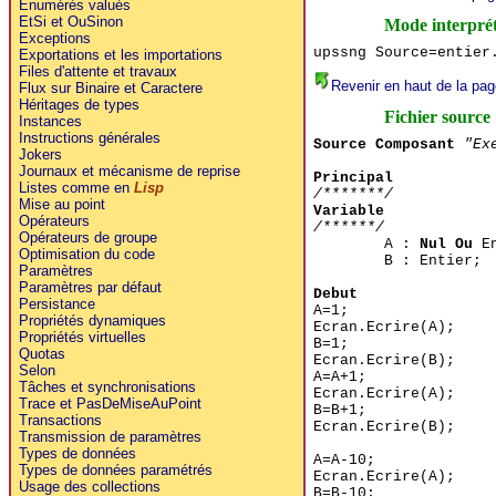
Enumérés valués
EtSi et OuSinon
Mode interpré
Exceptions
upssng Source=entier
Exportations et les importations
Files d'attente et travaux
Revenir en haut de la pag
Flux sur Binaire et Caractere
Héritages de types
Fichier source
Instances
Instructions générales
Source Composant
"Ex
Jokers
Journaux et mécanisme de reprise
Principal
Listes comme en
Lisp
/*******/
Mise au point
Variable
Opérateurs
/******/
Opérateurs de groupe
A :
Nul Ou
En
Optimisation du code
B : Entier;
Paramètres
Paramètres par défaut
Debut
Persistance
A=1;
Propriétés dynamiques
Ecran.Ecrire(A);
Propriétés virtuelles
B=1;
Quotas
Ecran.Ecrire(B);
Selon
A=A+1;
Tâches et synchronisations
Ecran.Ecrire(A);
Trace et PasDeMiseAuPoint
B=B+1;
Transactions
Ecran.Ecrire(B);
Transmission de paramètres
Types de données
A=A-10;
Types de données paramétrés
Ecran.Ecrire(A);
Usage des collections
B=B-10;