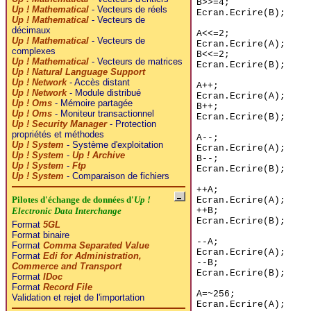
B>>=4;
Up ! Mathematical
- Vecteurs de réels
Ecran.Ecrire(B);
Up ! Mathematical
- Vecteurs de
décimaux
A<<=2;
Up ! Mathematical
- Vecteurs de
Ecran.Ecrire(A);
complexes
B<<=2;
Up ! Mathematical
- Vecteurs de matrices
Ecran.Ecrire(B);
Up ! Natural Language Support
Up ! Network
- Accès distant
A++;
Up ! Network
- Module distribué
Ecran.Ecrire(A);
Up ! Oms
- Mémoire partagée
B++;
Up ! Oms
- Moniteur transactionnel
Ecran.Ecrire(B);
Up ! Security Manager
- Protection
propriétés et méthodes
A--;
Up ! System
- Système d'exploitation
Ecran.Ecrire(A);
Up ! System
-
Up ! Archive
B--;
Up ! System
-
Ftp
Ecran.Ecrire(B);
Up ! System
- Comparaison de fichiers
++A;
Pilotes d'échange de données d'
Up !
Ecran.Ecrire(A);
++B;
Electronic Data Interchange
Ecran.Ecrire(B);
Format
5GL
Format binaire
--A;
Format
Comma Separated Value
Ecran.Ecrire(A);
Format
Edi for Administration,
--B;
Commerce and Transport
Ecran.Ecrire(B);
Format
IDoc
Format
Record File
A=~256;
Validation et rejet de l'importation
Ecran.Ecrire(A);