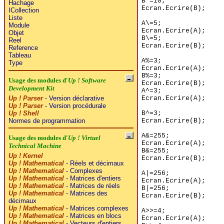
B*=10;
Hachage
Ecran.Ecrire(B);
ICollection
Liste
A\=5;
Module
Ecran.Ecrire(A);
Objet
B\=5;
Reel
Ecran.Ecrire(B);
Reference
Tableau
A%=3;
Type
Ecran.Ecrire(A);
B%=3;
Usage des modules d'
Up ! Software
Ecran.Ecrire(B);
Development Kit
A^=3;
Up ! Parser
- Version déclarative
Ecran.Ecrire(A);
Up ! Parser
- Version procédurale
Up ! Shell
B^=3;
Normes de programmation
Ecran.Ecrire(B);
A&=255;
Usage des modules d'
Up ! Virtuel
Ecran.Ecrire(A);
Technical Machine
B&=255;
Up ! Kernel
Ecran.Ecrire(B);
Up ! Mathematical
- Réels et décimaux
Up ! Mathematical
- Complexes
A|=256;
Up ! Mathematical
- Matrices d'entiers
Ecran.Ecrire(A);
Up ! Mathematical
- Matrices de réels
B|=256;
Up ! Mathematical
- Matrices des
Ecran.Ecrire(B);
décimaux
Up ! Mathematical
- Matrices complexes
A>>=4;
Up ! Mathematical
- Matrices en blocs
Ecran.Ecrire(A);
Up ! Mathematical
- Vecteurs d'entiers