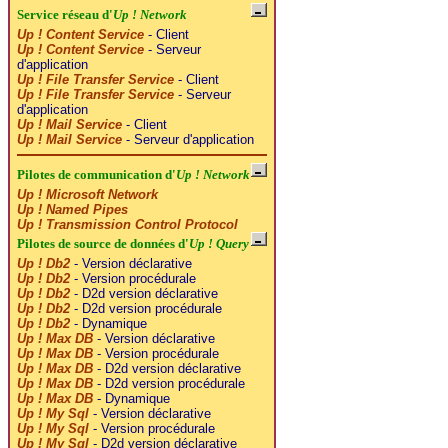
Service réseau d'
Up ! Network
Up ! Content Service
- Client
Up ! Content Service
- Serveur
d'application
Up ! File Transfer Service
- Client
Up ! File Transfer Service
- Serveur
d'application
Up ! Mail Service
- Client
Up ! Mail Service
- Serveur d'application
Pilotes de communication d'
Up ! Network
Up ! Microsoft Network
Up ! Named Pipes
Up ! Transmission Control Protocol
Pilotes de source de données d'
Up ! Query
Up ! Db2
- Version déclarative
Up ! Db2
- Version procédurale
Up ! Db2
- D2d version déclarative
Up ! Db2
- D2d version procédurale
Up ! Db2
- Dynamique
Up ! Max DB
- Version déclarative
Up ! Max DB
- Version procédurale
Up ! Max DB
- D2d version déclarative
Up ! Max DB
- D2d version procédurale
Up ! Max DB
- Dynamique
Up ! My Sql
- Version déclarative
Up ! My Sql
- Version procédurale
Up ! My Sql
- D2d version déclarative