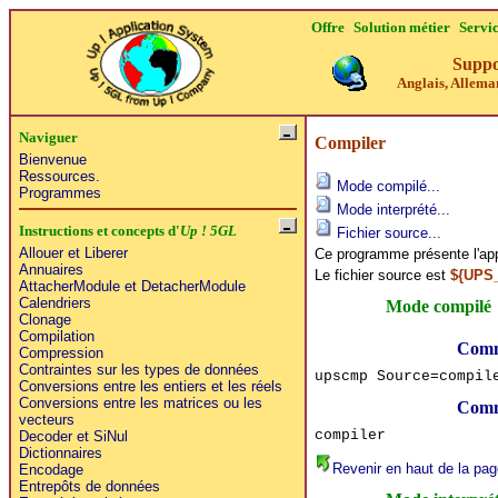
Offre
Solution métier
Servi
Suppo
Anglais, Alleman
Naviguer
Compiler
Bienvenue
Ressources.
Mode compilé...
Programmes
Mode interprété...
Instructions et concepts d'
Up ! 5GL
Fichier source...
Allouer et Liberer
Ce programme présente l'ap
Annuaires
Le fichier source est
${UPS
AttacherModule et DetacherModule
Calendriers
Mode compilé
Clonage
Compilation
Comm
Compression
Contraintes sur les types de données
upscmp Source=compil
Conversions entre les entiers et les réels
Conversions entre les matrices ou les
Comm
vecteurs
compiler
Decoder et SiNul
Dictionnaires
Revenir en haut de la pag
Encodage
Entrepôts de données