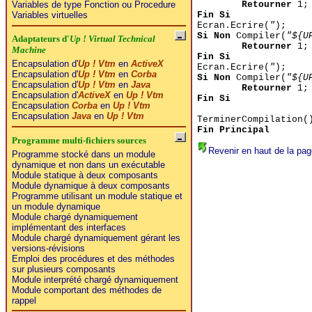
Retourner
1;
Variables de type Fonction ou Procedure
Fin Si
Variables virtuelles
Ecran.Ecrire(
"
);
Si Non
Compiler(
"${U
Adaptateurs d'
Up ! Virtual Technical
Retourner
1;
Machine
Fin Si
Encapsulation d'
Up ! Vtm
en
ActiveX
Ecran.Ecrire(
"
);
Encapsulation d'
Up ! Vtm
en
Corba
Si Non
Compiler(
"${U
Encapsulation d'
Up ! Vtm
en
Java
Retourner
1;
Encapsulation d'
ActiveX
en
Up ! Vtm
Fin Si
Encapsulation
Corba
en
Up ! Vtm
Encapsulation
Java
en
Up ! Vtm
TerminerCompilation(
Fin Principal
Programme multi-fichiers sources
Revenir en haut de la pag
Programme stocké dans un module
dynamique et non dans un exécutable
Module statique à deux composants
Module dynamique à deux composants
Programme utilisant un module statique et
un module dynamique
Module chargé dynamiquement
implémentant des interfaces
Module chargé dynamiquement gérant les
versions-révisions
Emploi des procédures et des méthodes
sur plusieurs composants
Module interprété chargé dynamiquement
Module comportant des méthodes de
rappel