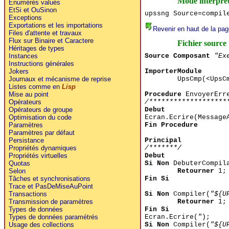
Mode interpré
Enumérés valués
EtSi et OuSinon
upssng Source=compil
Exceptions
Exportations et les importations
Revenir en haut de la pag
Files d'attente et travaux
Flux sur Binaire et Caractere
Fichier source
Héritages de types
Source Composant
"Ex
Instances
Instructions générales
ImporterModule
Jokers
UpsCmp(<Ups
Journaux et mécanisme de reprise
Listes comme en
Lisp
Procedure
EnvoyerErre
Mise au point
/*******************
Opérateurs
Debut
Opérateurs de groupe
Ecran.Ecrire(Message
Optimisation du code
Fin Procedure
Paramètres
Paramètres par défaut
Principal
Persistance
/*******/
Propriétés dynamiques
Debut
Propriétés virtuelles
Si Non
DebuterCompil
Quotas
Retourner
1;
Selon
Fin Si
Tâches et synchronisations
Trace et PasDeMiseAuPoint
Si Non
Compiler(
"${U
Transactions
Retourner
1;
Transmission de paramètres
Fin Si
Types de données
Ecran.Ecrire(
"
);
Types de données paramétrés
Si Non
Compiler(
"${U
Usage des collections