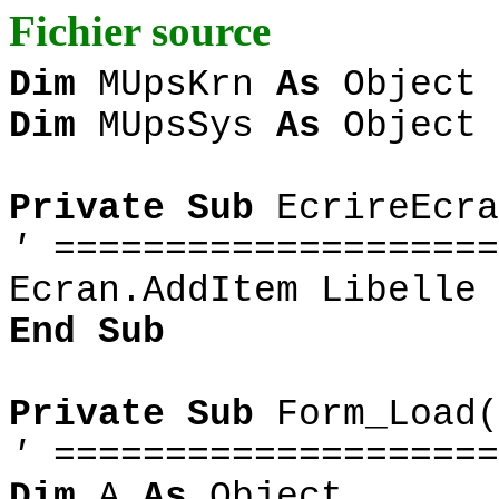
Fichier source
Dim
MUpsKrn
As
Object
Dim
MUpsSys
As
Object
Private Sub
EcrireEcra
' ====================
Ecran.AddItem Libelle
End Sub
Private Sub
Form_Load(
' ====================
Dim
A
As
Object