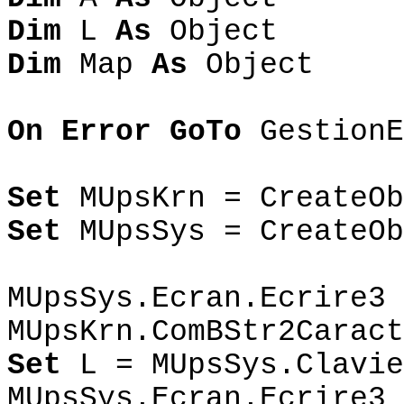
Dim
L
As
Object
Dim
Map
As
Object
On Error GoTo
GestionE
Set
MUpsKrn = CreateOb
Set
MUpsSys = CreateOb
MUpsSys.Ecran.Ecrire3
MUpsKrn.ComBStr2Caract
Set
L = MUpsSys.Clavie
MUpsSys.Ecran.Ecrire3