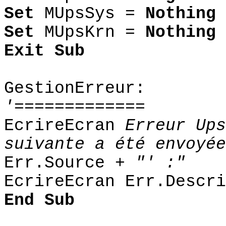
Set
MUpsSys =
Nothing
Set
MUpsKrn =
Nothing
Exit Sub
GestionErreur:
'=============
EcrireEcran
Erreur Ups
suivante a été envoyée
Err.Source +
"' :"
EcrireEcran Err.Descri
End Sub