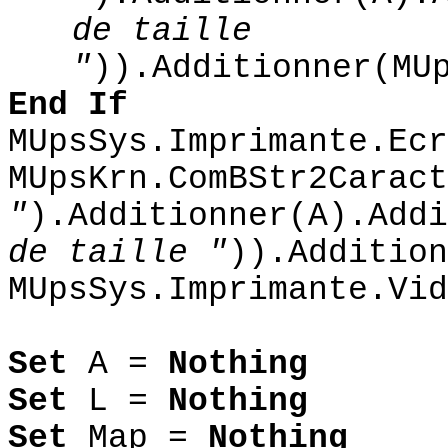
de taille
"
)).Additionner(MU
End If
MUpsSys.Imprimante.Ecr
MUpsKrn.ComBStr2Caract
"
).Additionner(A).Addi
de taille "
)).Addition
MUpsSys.Imprimante.Vid
Set
A =
Nothing
Set
L =
Nothing
Set
Map =
Nothing