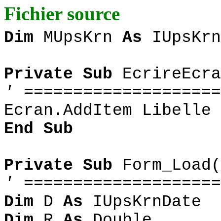
Fichier source
Dim
MUpsKrn
As
IUpsKrn
Private Sub
EcrireEcra
' ====================
Ecran.AddItem Libelle
End
Sub
Private Sub
Form_Load(
' ====================
Dim
D
As
IUpsKrnDate
Dim
R
As
Double