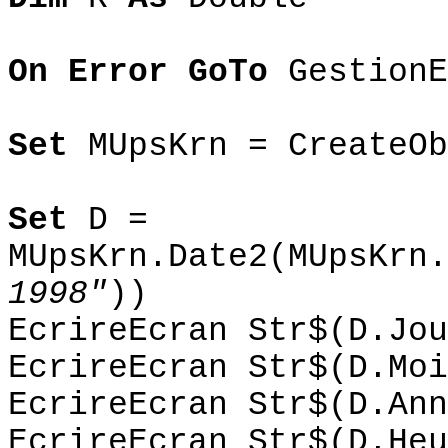
On Error GoTo
GestionE
Set
MUpsKrn = CreateOb
Set
D =
MUpsKrn.Date2(MUpsKrn.
1998"
))
EcrireEcran Str$(D.Jou
EcrireEcran Str$(D.Moi
EcrireEcran Str$(D.Ann
EcrireEcran Str$(D.Heu