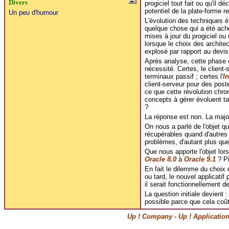
Divers
progiciel tout fait ou qu'il d
potentiel de la plate-forme re
Un peu d'humour
L'évolution des techniques ét
quelque chose qui a été ache
mises à jour du progiciel ou
lorsque le choix des archite
explosé par rapport au devis 
Après analyse, cette phase e
nécessité. Certes, le client
terminaux passif ; certes l'
In
client-serveur pour des pos
ce que cette révolution chro
concepts à gérer évoluent ta
?
La réponse est non. La majori
On nous a parlé de l'objet qu
récupérables quand d'autres
problèmes, d'autant plus que
Que nous apporte l'objet lors
Oracle 8.0
à
Oracle 9.1
? Pi
En fait le dilemme du choix de
ou tard, le nouvel applicatif
il serait fonctionnellement d
La question initiale devient 
possible parce que cela coût
Up ! Company
-
Up ! Applicatio