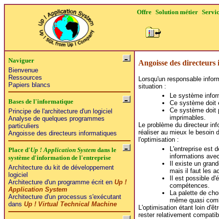
Offre
Solution métier
Servi
Naviguer
Angoisse des directeurs
Bienvenue
Ressources
Lorsqu'un responsable inform
Papiers blancs
situation :
Le système inform
Bases de l'informatique
Ce système doit e
Ce système doit p
Principe de l'architecture d'un logiciel
imprimables.
Analyse de quelques programmes
Le problème du directeur inf
particuliers
réaliser au mieux le besoin d
Angoisse des directeurs informatiques
l'optimisation :
L'entreprise est 
Place d'
Up ! Application System
dans le
informations avec
système d'information de l'entreprise
Il existe un gran
Architecture du kit de développement
mais il faut les a
logiciel
Il est possible d'
Architecture d'un programme écrit en
Up !
compétences.
Application System
La palette de cho
Architecture d'un processus s'exécutant
même quasi combi
dans
Up ! Virtual Technical Machine
L'optimisation étant loin d'êt
rester relativement compatibl