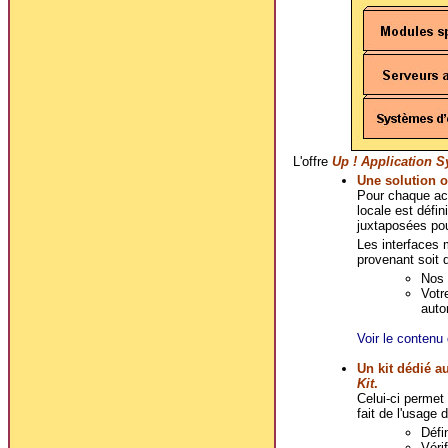
L'offre
Up ! Application 
Une solution o
Pour chaque act
locale est défi
juxtaposées pou
Les interfaces 
provenant soit d
Nos 
Votr
auto
Voir le contenu 
Un kit dédié a
Kit
.
Celui-ci permet
fait de l'usage 
Défi
Véri