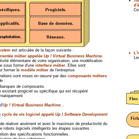
To
d'
Ce
System
est articulée de la façon suivante :
L'
rientée métier appelée
Up ! Virtual Business Machine
.
Le
ivité élémentaire de votre organisation, une modélisation
nie sous forme d'une
interface métier
. Elles sont
r former le
modèle métier
de l'entreprise.
métiers sont mises en oeuvre par des
composants métiers
e :
banques de composants.
e existant progiciel ou spécifique qui est récupéré
matiquement.
d'
Up ! Virtual Business Machine
...
u cycle de vie logiciel appelé
Up ! Software Development
 de réaliser aisément et avec le maximum de productivité du
de robots logiciels intelligents les étapes suivantes :
nition des spécifications fonctionnelles.
fication de leur cohérence.