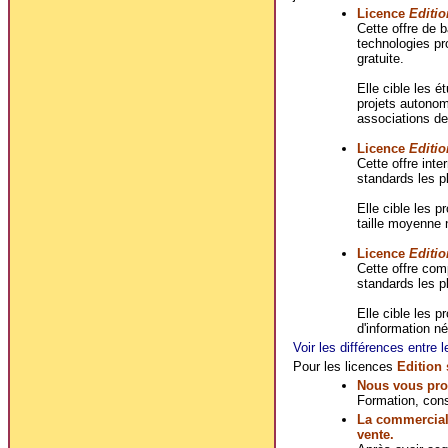
Licence
Editio
Cette offre de
technologies pro
gratuite.
Elle cible les é
projets autonome
associations de
Licence
Editio
Cette offre int
standards les p
Elle cible les p
taille moyenne 
Licence
Editio
Cette offre co
standards les p
Elle cible les p
d'information n
Voir les différences entre l
Pour les licences
Edition
Nous vous pro
Formation, cons
La commerciali
vente.