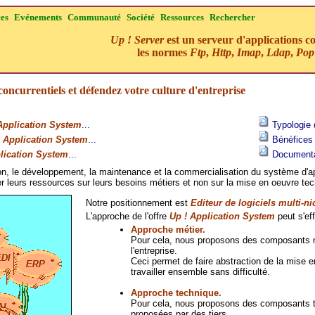
ces
Evénements
Communauté
Société
Ressources
Rechercher
Up ! Server
est un serveur d'applications c
les normes
Ftp
,
Http
,
Imap
,
Ldap
,
Pop
oncurrentiels et défendez votre culture d'entreprise
Application System
...
Typologie 
! Application System
...
Bénéfices 
lication System
...
Documentat
ion, le développement, la maintenance et la commercialisation du système d'a
r leurs ressources sur leurs besoins métiers et non sur la mise en oeuvre tech
Notre positionnement est
Editeur de logiciels multi-n
L'approche de l'offre
Up ! Application System
peut s'ef
Approche métier.
Pour cela, nous proposons des composants mé
l'entreprise.
Ceci permet de faire abstraction de la mise en
travailler ensemble sans difficulté.
Approche technique.
Pour cela, nous proposons des composants t
proposées par des tiers.