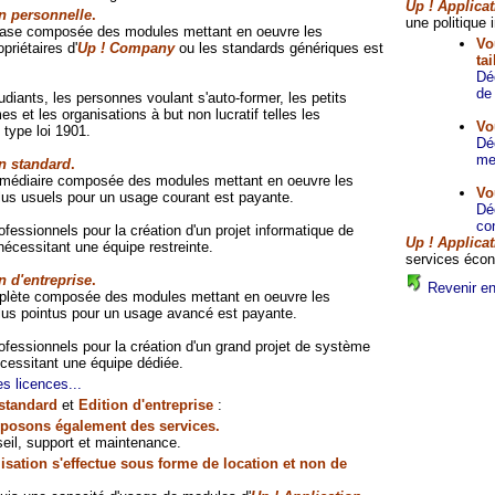
Up ! Applica
n personnelle
.
une politique 
 base composée des modules mettant en oeuvre les
Vo
priétaires d'
Up ! Company
ou les standards génériques est
ta
Dé
de
tudiants, les personnes voulant s'auto-former, les petits
s et les organisations à but non lucratif telles les
Vo
 type loi 1901.
Dé
me
n standard
.
ermédiaire composée des modules mettant en oeuvre les
Vo
lus usuels pour un usage courant est payante.
Dé
con
rofessionnels pour la création d'un projet informatique de
Up ! Applica
nécessitant une équipe restreinte.
services éco
n d'entreprise
.
Revenir en 
mplète composée des modules mettant en oeuvre les
lus pointus pour un usage avancé est payante.
rofessionnels pour la création d'un grand projet de système
écessitant une équipe dédiée.
es licences...
 standard
et
Edition d'entreprise
:
posons également des services.
eil, support et maintenance.
sation s'effectue sous forme de location et non de