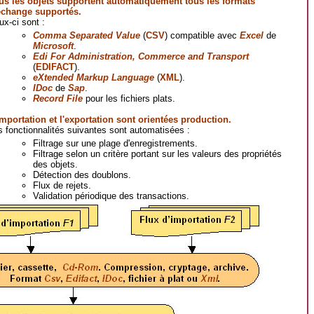
us les objets supportent automatiquement tous les formats
échange supportés.
ux-ci sont :
Comma Separated Value
(
CSV
) compatible avec
Excel
de
Microsoft
.
Edi For Administration, Commerce and Transport
(
EDIFACT
).
eXtended Markup Language
(
XML
).
IDoc
de
Sap
.
Record File
pour les fichiers plats.
importation et l'exportation sont orientées production.
s fonctionnalités suivantes sont automatisées :
Filtrage sur une plage d'enregistrements.
Filtrage selon un critère portant sur les valeurs des propriétés
des objets.
Détection des doublons.
Flux de rejets.
Validation périodique des transactions.