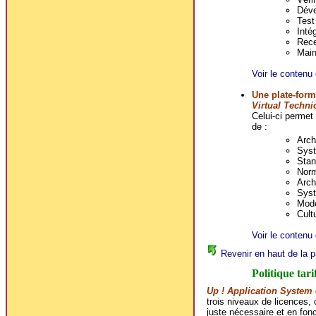
Déve
Test 
Intég
Rece
Main
Voir le contenu 
Une plate-form
Virtual Techni
Celui-ci permet
de :
Arch
Syst
Stan
Norm
Arch
Syst
Mode
Cultu
Voir le contenu 
Revenir en haut de la p
Politique tari
Up ! Application System
trois niveaux de licences, 
juste nécessaire et en fonc