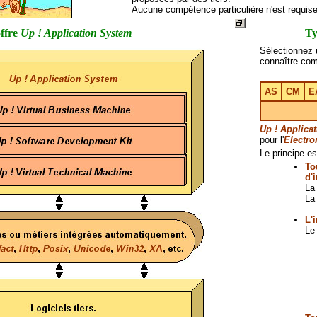
Aucune compétence particulière n'est requise
offre
Up ! Application System
Ty
Sélectionnez 
connaître c
AS
CM
E
Up ! Applica
pour l'
Electro
Le principe es
To
d'
La
La
L'
Le 