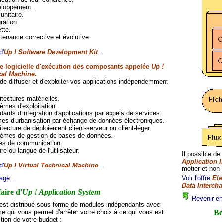
loppement.
unitaire.
ration.
tte.
tenance corrective et évolutive.
d'
Up ! Software Development Kit
...
e logicielle d'exécution des composants appelée
Up !
cal Machine
.
 de diffuser et d'exploiter vos applications indépendemment
itectures matérielles.
èmes d'exploitation.
dards d'intégration d'applications par appels de services.
es d'urbanisation par échange de données électroniques.
itecture de déploiement client-serveur ou client-léger.
èmes de gestion de bases de données.
s de communication.
re ou langue de l'utilisateur.
Il possible de
Application I
d'
Up ! Virtual Technical Machine
...
métier et non
age...
Voir l'offre
Ele
Data Interch
faire d'
Up ! Application System
Revenir en 
est distribué sous forme de modules indépendants avec
ce qui vous permet d'arrêter votre choix à ce qui vous est
Bé
tion de votre budget :