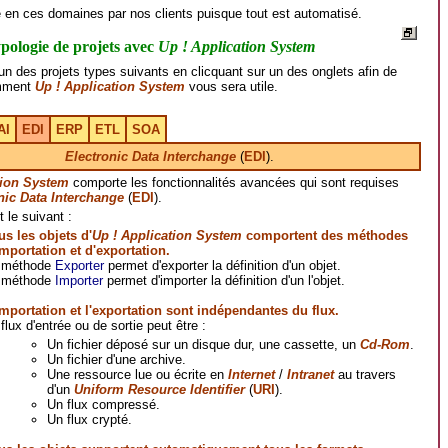
 en ces domaines par nos clients puisque tout est automatisé.
pologie de projets avec
Up ! Application System
un des projets types suivants en clicquant sur un des onglets afin de
omment
Up ! Application System
vous sera utile.
AI
EDI
ERP
ETL
SOA
Electronic Data Interchange
(
EDI
).
tion System
comporte les fonctionnalités avancées qui sont requises
nic Data Interchange
(
EDI
).
t le suivant :
us les objets d'
Up ! Application System
comportent des méthodes
importation et d'exportation.
 méthode
Exporter
permet d'exporter la définition d'un objet.
 méthode
Importer
permet d'importer la définition d'un l'objet.
importation et l'exportation sont indépendantes du flux.
flux d'entrée ou de sortie peut être :
Un fichier déposé sur un disque dur, une cassette, un
Cd-Rom
.
Un fichier d'une archive.
Une ressource lue ou écrite en
Internet
/
Intranet
au travers
d'un
Uniform Resource Identifier
(
URI
).
Un flux compressé.
Un flux crypté.