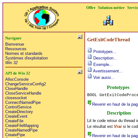
Offre
Solution métier
Servi
Naviguer
GetExitCodeThread
Bienvenue
Ressources
Prototypes...
Normes et standards
Systèmes d'exploitation
Description...
Win 32
Exemple...
Avertissement...
API
de
Win 32
Voir aussi...
AllocConsole
ChangeServiceConfig2
Prototypes
CloseHandle
CloseServiceHandle
BOOL GetExitCodeProc
closesocket
ConnectNamedPipe
Revenir en haut de la pag
ControlService
CreateDirectory
Description
CreateEvent
Lit le code retour du thread i
CreateFile
CreateFileMapping
Le résultat est
Vrai
si le cod
CreateNamedPipe
CreatePipe
Revenir en haut de la pag