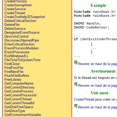
CreateProcess
Exemple
CreateSemaphore
CreateService
#include
<windows.h>
CreateThread
#include
<winbase.h>
CreateToolhelp32Snapshot
DeleteCriticalSection
DWORD Handle;
DeleteFile
DWORD CodeRetour;
DeleteService
DeregisterEventSource
...
DeviceIoControl
if
(GetExitCodeThread
DisconnectNamedPipe
{
EnterCriticalSection
...
EnumProcessModules
}
EnumProcesses
...
ExitWindowsEx
FileTimeToSystemTime
Revenir en haut de la pag
FindClose
FindFirstFile
Avertissement
FindNextFile
FlushFileBuffers
Si le thread est toujours en 
FreeLibrary
GetComputerName
Revenir en haut de la pag
GetCurrentDirectory
GetCurrentProcess
Voir aussi
GetCurrentProcessId
GetCurrentThread
CreateThread
pour créer un
GetCurrentThreadId
GetDiskFreeSpace
Revenir en haut de la pag
GetDriveType
GetEnvironmentVariable