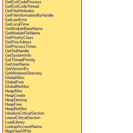
GetExitCodeProcess
GetExitCodeThread
GetFileAttributes
GetFileInformationByHandle
GetLastError
GetLocalTime
GetModuleBaseName
GetModuleFileName
GetPriorityClass
GetProcAdress
GetProcessTimes
GetStdHandle
GetSystemInfo
GetThreadPriority
GetUserName
GetVersionEx
GetWindowsDirectory
GlobalAlloc
GlobalFree
GlobalReAlloc
HeapAlloc
HeapCreate
HeapDestroy
HeapFree
HeapReAlloc
InitializeCriticalSection
LeaveCriticalSection
LoadLibrary
LookupAccountName
MapViewOfFile