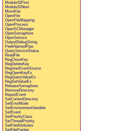
Module32First
Module32Next
MoveFile
OpenFile
OpenFileMapping
OpenProcess
OpenSCManager
OpenSemaphore
OpenService
OutputDebugString
PeekNamedPipe
QueryServiceStatus
ReadFile
RegCloseKey
RegDeleteKey
RegisterEventSource
RegOpenKeyEx
RegQueryValueEx
RegSetValueEx
ReleaseSemaphore
RemoveDirectory
ReportEvent
SetCurrentDirectory
SetErrorMode
SetEnvironmentVariable
SetEvent
SetPriorityClass
SetThreadPriority
SetFileAttributes
SetFilePointer