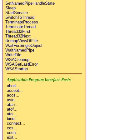
SetNamedPipeHandleState
Sleep
StartService
SwitchToThread
TerminateProcess
TerminateThread
Thread32First
Thread32Next
UnmapViewOfFile
WaitForSingleObject
WaitNamedPipe
WriteFile
WSACleanup
WSAGetLastError
WSAStartup