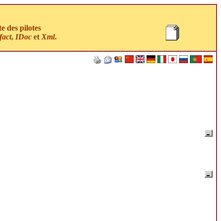
 des pilotes
fact
,
IDoc
et
Xml
.