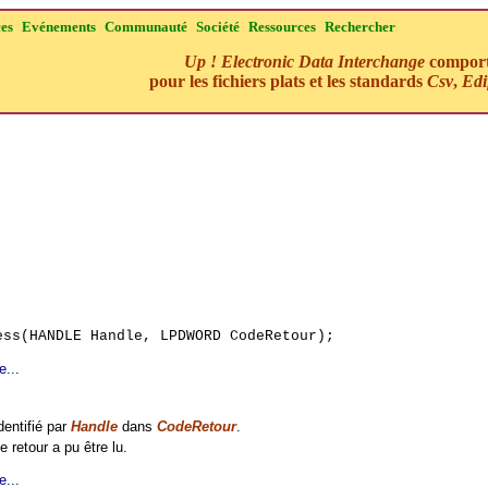
ces
Evénements
Communauté
Société
Ressources
Rechercher
Up ! Electronic Data Interchange
comporte
pour les fichiers plats et les standards
Csv
,
Edi
ess(HANDLE Handle, LPDWORD CodeRetour);
e...
dentifié par
Handle
dans
CodeRetour
.
e retour a pu être lu.
e...