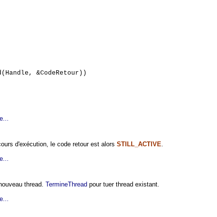
(Handle, &CodeRetour))
e...
cours d'exécution, le code retour est alors
STILL_ACTIVE
.
e...
 nouveau thread.
TermineThread
pour tuer thread existant.
e...