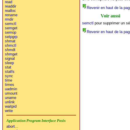
read
readdir
Revenir en haut de la pag
realloc
rename
Voir aussi
rmdir
semctl
pour supprimer un sé
semctl
semget
Revenir en haut de la pag
semop
setpgrp
shmat
shmctl
shmdt
shmget
signal
sleep
stat
statfs
sync
time
times
uadmin
umount
uname
unlink
waitpid
write