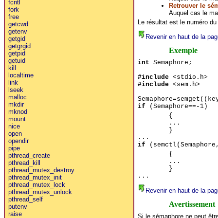
fcntl
Retrouver le sé
fork
Auquel cas le ma
free
Le résultat est le numéro d
getcwd
getenv
Revenir en haut de la pag
getgid
getgrgid
Exemple
getpid
getuid
int
Semaphore;
kill
localtime
#include
<stdio.h>
link
#include
<sem.h>
lseek
malloc
Semaphore=semget((ke
mkdir
if
(Semaphore==-1)
mknod
{
mount
...
nice
}
open
...
opendir
if
(semctl(Semaphore,
pipe
{
pthread_create
...
pthread_kill
}
pthread_mutex_destroy
...
pthread_mutex_init
pthread_mutex_lock
Revenir en haut de la pag
pthread_mutex_unlock
pthread_self
Avertissement
putenv
raise
Si le sémaphore ne peut être