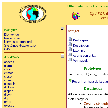
Offre
Solution métier
Servi
Up ! 5GL
d
est 
Naviguer
semget
Bienvenue
Ressources
Prototypes...
Normes et standards
Systèmes d'exploitation
Description...
Unix
Exemple...
Avertissement...
API
d'
Unix
Voir aussi...
access
alarm
Prototypes
chdir
chmod
int
semget(key_t Ide
close
cuserid
Revenir en haut de la pag
closedir
dlclose
Description
dlopen
Alloue le sémaphore identifi
dlsym
dup
Soit il s'agit de :
errno
Créer le sémaph
execvp
Auquel cas le ma