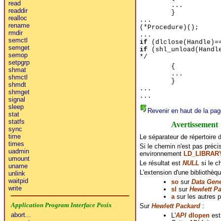
read
...
readdir
}
realloc
...
rename
(*Procedure)();
rmdir
...
semctl
if
(dlclose(Handle)=
semget
if
(shl_unload(Handle
semop
*/
setpgrp
{
shmat
...
shmctl
}
shmdt
...
shmget
...
signal
sleep
Revenir en haut de la pag
stat
statfs
Avertissement
sync
time
Le séparateur de répertoire d
times
Si le chemin n'est pas précis
uadmin
environnement
LD_LIBRAR
umount
Le résultat est
NULL
si le c
uname
L'extension d'une bibliothèq
unlink
waitpid
so
sur
Data Gene
write
sl
sur
Hewlett P
a
sur les autres p
Sur
Hewlett Packard
:
L'
API
dlopen
es