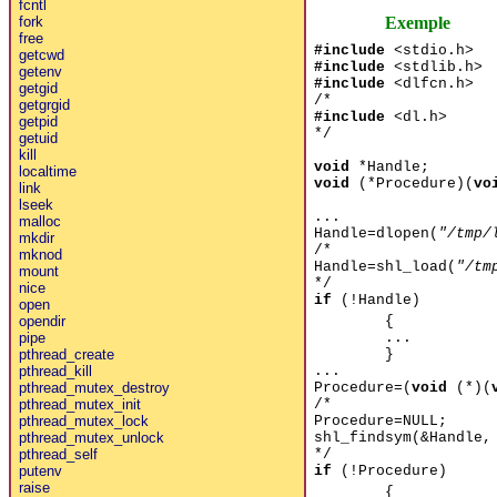
fcntl
Exemple
fork
free
#include
<stdio.h>
getcwd
#include
<stdlib.h>
getenv
#include
<dlfcn.h>
getgid
/*
getgrgid
#include
<dl.h>
getpid
*/
getuid
kill
void
*Handle;
localtime
void
(*Procedure)(
vo
link
lseek
...
malloc
Handle=dlopen(
"/tmp/
mkdir
/*
mknod
Handle=shl_load(
"/tm
mount
*/
nice
if
(!Handle)
open
{
opendir
...
pipe
}
pthread_create
...
pthread_kill
Procedure=(
void
(*)(
pthread_mutex_destroy
/*
pthread_mutex_init
Procedure=NULL;
pthread_mutex_lock
shl_findsym(&Handle
pthread_mutex_unlock
*/
pthread_self
if
(!Procedure)
putenv
raise
{