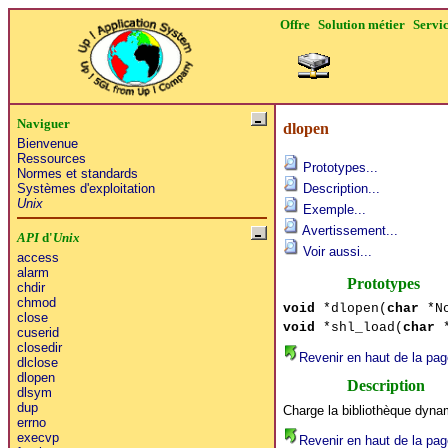
Offre
Solution métier
Servi
Naviguer
dlopen
Bienvenue
Ressources
Prototypes...
Normes et standards
Systèmes d'exploitation
Description...
Unix
Exemple...
Avertissement...
API
d'
Unix
Voir aussi...
access
alarm
Prototypes
chdir
chmod
void
*dlopen(
char
*No
close
void
*shl_load(
char
*
cuserid
closedir
Revenir en haut de la pag
dlclose
dlopen
Description
dlsym
dup
Charge la bibliothèque dyn
errno
execvp
Revenir en haut de la pag