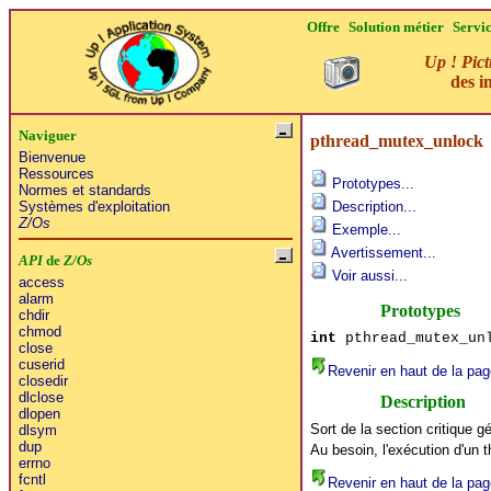
Offre
Solution métier
Servi
Up ! Pict
des i
Naviguer
pthread_mutex_unlock
Bienvenue
Ressources
Prototypes...
Normes et standards
Systèmes d'exploitation
Description...
Z/Os
Exemple...
Avertissement...
API
de
Z/Os
Voir aussi...
access
alarm
Prototypes
chdir
chmod
int
pthread_mutex_unl
close
cuserid
Revenir en haut de la pag
closedir
dlclose
Description
dlopen
Sort de la section critique g
dlsym
dup
Au besoin, l'exécution d'un t
errno
fcntl
Revenir en haut de la pag