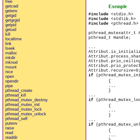
free
Exemple
getcwd
getenv
#include
<stdio.h>
getgid
#include
<stdlib.h>
getgrgid
#include
<pthread.h>
getpid
getuid
pthread_mutexattr_t 
kill
pthread_t Handle;
localtime
link
...
lseek
Attribut.is_initiali
malloc
Attribut.process_sha
mkdir
Attribut.prio_ceilin
mknod
Attribut.prio_protec
mount
Attribut.recursive=0
nice
if
(pthread_mutex_ini
open
{
opendir
...
pipe
}
pthread_create
...
pthread_kill
if
(pthread_mutex_loc
pthread_mutex_destroy
pthread_mutex_init
{
pthread_mutex_lock
...
pthread_mutex_unlock
}
pthread_self
...
putenv
if
(pthread_mutex_unl
raise
{
read
...
readdir
}