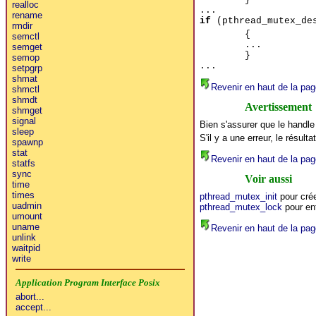
realloc
...
rename
if
(pthread_mutex_des
rmdir
{
semctl
...
semget
}
semop
...
setpgrp
shmat
Revenir en haut de la pag
shmctl
shmdt
Avertissement
shmget
signal
Bien s'assurer que le handle
sleep
S'il y a une erreur, le résulta
spawnp
stat
Revenir en haut de la pag
statfs
sync
Voir aussi
time
times
pthread_mutex_init
pour cré
uadmin
pthread_mutex_lock
pour ent
umount
uname
Revenir en haut de la pag
unlink
waitpid
write