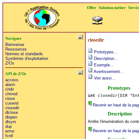
Offre
Solution métier
Servi
Naviguer
closedir
Bienvenue
Ressources
Prototypes...
Normes et standards
Systèmes d'exploitation
Description...
Z/Os
Exemple...
Avertissement...
API
de
Z/Os
Voir aussi...
access
alarm
Prototypes
chdir
chmod
int
closedir(DIR *Ent
close
cuserid
Revenir en haut de la pag
closedir
dlclose
Description
dlopen
Arrête l'énumération du cont
dlsym
dup
Revenir en haut de la pag
errno
fcntl