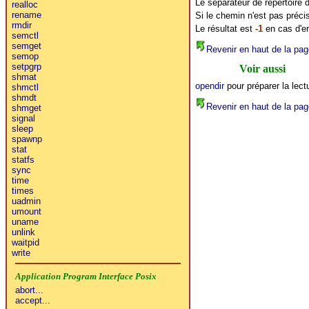
Le séparateur de répertoire d
realloc
rename
Si le chemin n'est pas préci
rmdir
Le résultat est
-1
en cas d'er
semctl
semget
Revenir en haut de la pag
semop
setpgrp
Voir aussi
shmat
opendir
pour préparer la lect
shmctl
shmdt
Revenir en haut de la pag
shmget
signal
sleep
spawnp
stat
statfs
sync
time
times
uadmin
umount
uname
unlink
waitpid
write