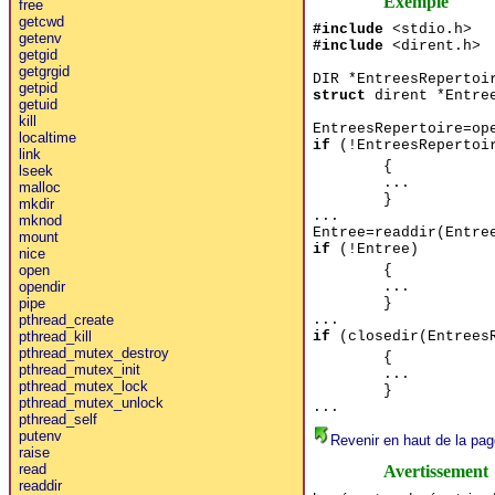
Exemple
free
getcwd
#include
<stdio.h>
getenv
#include
<dirent.h>
getgid
getgrgid
DIR *EntreesRepertoi
getpid
struct
dirent *Entre
getuid
kill
EntreesRepertoire=op
localtime
if
(!EntreesRepertoi
link
{
lseek
...
malloc
}
mkdir
...
mknod
Entree=readdir(Entre
mount
if
(!Entree)
nice
{
open
...
opendir
}
pipe
...
pthread_create
if
(closedir(EntreesR
pthread_kill
pthread_mutex_destroy
{
pthread_mutex_init
...
pthread_mutex_lock
}
pthread_mutex_unlock
...
pthread_self
putenv
Revenir en haut de la pag
raise
read
Avertissement
readdir