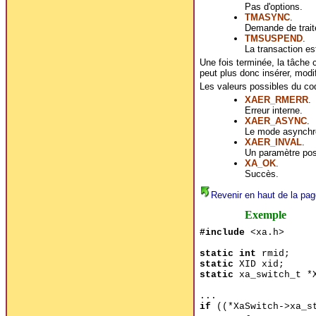
Pas d'options.
TMASYNC
.
Demande de trai
TMSUSPEND
.
La transaction es
Une fois terminée, la tâche c
peut plus donc insérer, modi
Les valeurs possibles du cod
XAER_RMERR
.
Erreur interne.
XAER_ASYNC
.
Le mode asynchro
XAER_INVAL
.
Un paramètre pos
XA_OK
.
Succès.
Revenir en haut de la pag
Exemple
#include
<xa.h>
static int
rmid;
static
XID xid;
static
xa_switch_t *X
...
if
((*XaSwitch->xa_st