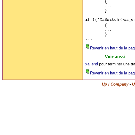
{
...
}
...
if
((*XaSwitch->xa_en
{
...
}
...
Revenir en haut de la pag
Voir aussi
xa_end
pour terminer une tr
Revenir en haut de la pag
Up ! Company
-
U