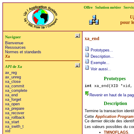
Offre
Solution métier
Servi
Up
pour le
Naviguer
xa_end
Bienvenue
Ressources
Prototypes...
Normes et standards
Xa
Description...
Exemple...
API
de
Xa
Voir aussi...
ax_reg
ax_unreg
Prototypes
xa_close
int
xa_end(XID *xid, 
xa_commit
xa_complete
Revenir en haut de la pag
xa_end
xa_forget
Description
xa_open
xa_prepare
Termine la transaction identi
xa_recover
Cette
Application Program 
xa_rollback
Ce dernier décide des identif
xa_start
xa_swith_t
Les valeurs possibles du co
xid
TMNOFLAGS
.