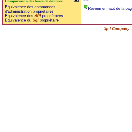
Comparaison des bases de données
Equivalence des commandes
Revenir en haut de la pag
d'administration propriétaires
Equivalence des
API
propriétaires
Equivalence du
Sql
propriétaire
Up ! Company