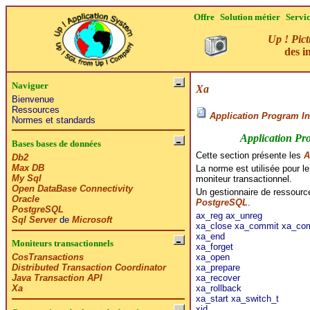
Offre
Solution métier
Servi
Up ! Pict
des i
Naviguer
Xa
Bienvenue
Ressources
Application Program In
Normes et standards
Application Pr
Bases bases de données
Cette section présente les
A
Db2
Max DB
La norme est utilisée pour l
My Sql
moniteur transactionnel.
Open DataBase Connectivity
Un gestionnaire de ressourc
Oracle
PostgreSQL
.
PostgreSQL
ax_reg
ax_unreg
Sql Server
de
Microsoft
xa_close
xa_commit
xa_com
xa_end
Moniteurs transactionnels
xa_forget
xa_open
CosTransactions
xa_prepare
Distributed Transaction Coordinator
xa_recover
Java Transaction API
xa_rollback
Xa
xa_start
xa_switch_t
xid