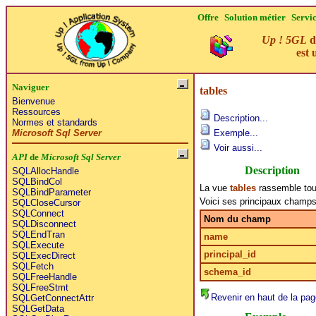
Offre
Solution métier
Servi
Up ! 5GL
d
est 
Naviguer
tables
Bienvenue
Ressources
Description...
Normes et standards
Microsoft Sql Server
Exemple...
Voir aussi...
API
de
Microsoft Sql Server
Description
SQLAllocHandle
SQLBindCol
La vue
tables
rassemble tou
SQLBindParameter
Voici ses principaux champs
SQLCloseCursor
SQLConnect
Nom du champ
SQLDisconnect
SQLEndTran
name
SQLExecute
principal_id
SQLExecDirect
SQLFetch
schema_id
SQLFreeHandle
SQLFreeStmt
Revenir en haut de la pag
SQLGetConnectAttr
SQLGetData