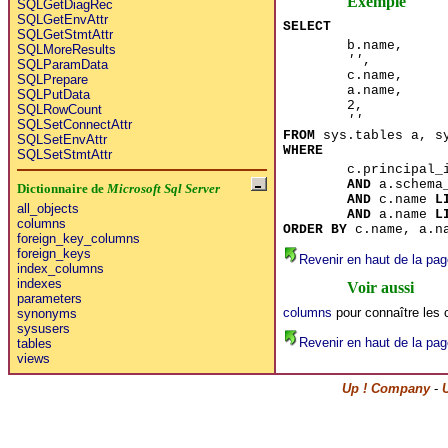
Exemple
SQLGetDiagRec
SQLGetEnvAttr
SELECT
SQLGetStmtAttr
b.name,
SQLMoreResults
''
,
SQLParamData
c.name,
SQLPrepare
a.name,
SQLPutData
2,
SQLRowCount
''
SQLSetConnectAttr
FROM
sys.tables a, sy
SQLSetEnvAttr
WHERE
SQLSetStmtAttr
c.principal_
AND
a.schema_
Dictionnaire de
Microsoft Sql Server
AND
c.name
L
all_objects
AND
a.name
L
columns
ORDER BY
c.name, a.n
foreign_key_columns
foreign_keys
Revenir en haut de la pag
index_columns
indexes
Voir aussi
parameters
columns
pour connaître les 
synonyms
sysusers
Revenir en haut de la pag
tables
views
Up ! Company
-