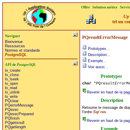
Offre
Solution métier
Servi
Up 
tel un co
Naviguer
PQresultErrorMessage
Bienvenue
Ressources
Prototypes...
Normes et standards
PostgreSQL
Description...
Exemple...
API
de
PostgreSQL
Voir aussi...
lo_create
lo_close
Prototypes
lo_lseek
char
*PQresultErrorM
lo_open
lo_read
Revenir en haut de la pag
lo_unlink
lo_write
Description
PQclear
PQerrorMessage
Retourne le message de diag
PQexec
l'ordre
Sql
res
.
PQexecPrepared
PQfinish
Revenir en haut de la pag
PQgetisnull
PQgetlength
Exemple