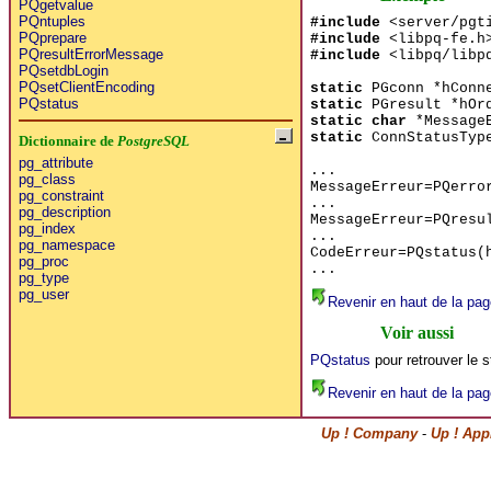
PQgetvalue
PQntuples
#include
<server/pgt
PQprepare
#include
<libpq-fe.h
PQresultErrorMessage
#include
<libpq/libpq
PQsetdbLogin
PQsetClientEncoding
static
PGconn *hConn
PQstatus
static
PGresult *hOr
static char
*MessageE
static
ConnStatusType
Dictionnaire de
PostgreSQL
pg_attribute
...
pg_class
MessageErreur=PQerro
pg_constraint
...
pg_description
MessageErreur=PQresu
pg_index
...
pg_namespace
CodeErreur=PQstatus(
pg_proc
...
pg_type
pg_user
Revenir en haut de la pag
Voir aussi
PQstatus
pour retrouver le s
Revenir en haut de la pag
Up ! Company
-
Up ! App