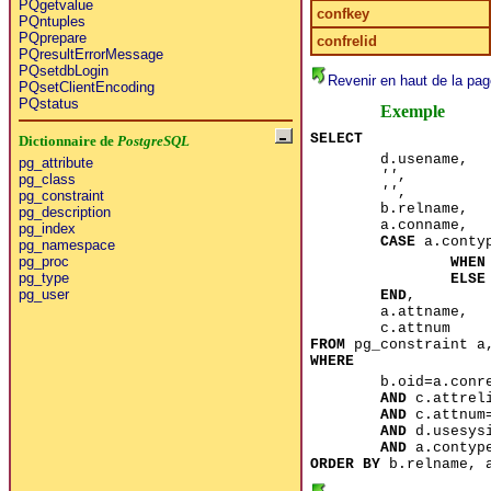
PQgetvalue
confkey
PQntuples
PQprepare
confrelid
PQresultErrorMessage
PQsetdbLogin
Revenir en haut de la pag
PQsetClientEncoding
PQstatus
Exemple
SELECT
Dictionnaire de
PostgreSQL
d.usename,
pg_attribute
''
,
pg_class
''
,
pg_constraint
b.relname,
pg_description
a.conname,
pg_index
CASE
a.conty
pg_namespace
pg_proc
WHEN
pg_type
ELSE
pg_user
END
,
a.attname,
c.attnum
FROM
pg_constraint a,
WHERE
b.oid=a.conr
AND
c.attreli
AND
c.attnum
AND
d.usesysi
AND
a.conty
ORDER BY
b.relname, a