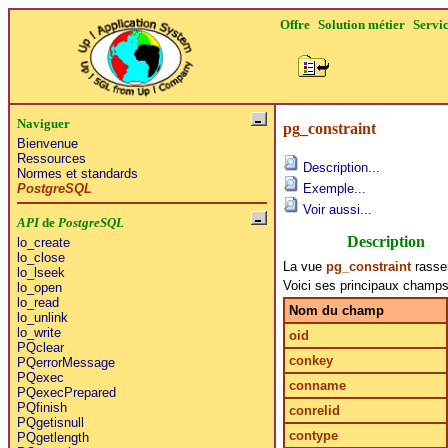
Offre
Solution métier
Servi
Naviguer
pg_constraint
Bienvenue
Ressources
Description...
Normes et standards
PostgreSQL
Exemple...
Voir aussi...
API
de
PostgreSQL
Description
lo_create
lo_close
La vue
pg_constraint
rassem
lo_lseek
Voici ses principaux champs
lo_open
lo_read
Nom du champ
lo_unlink
lo_write
oid
PQclear
conkey
PQerrorMessage
PQexec
conname
PQexecPrepared
PQfinish
conrelid
PQgetisnull
contype
PQgetlength