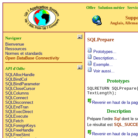
Offre
Solution métier
Servi
Suppo
Anglais, Alleman
Naviguer
SQLPrepare
Bienvenue
Ressources
Prototypes...
Normes et standards
Open DataBase Connectivity
Description...
Exemple...
API
d'
Odbc
Voir aussi...
SQLAllocHandle
SQLBindCol
Prototypes
SQLBindParameter
SQLRETURN SQLPrepare
SQLCloseCursor
TextLength);
SQLColumns
SQLConnect
Revenir en haut de la pag
SQLDisconnect
SQLEndTran
Description
SQLExecDirect
SQLExecute
Prépare l'ordre
Sql
dont le s
SQLFetch
Le résultat est
SQL_SUCC
SQLForeignKeys
SQLFreeHandle
Revenir en haut de la pag
SQLFreeStmt