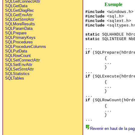
SQLGetConnectAttr
Exemple
SQLGetData
SQLGetDiagRec
#include
<windows.h>
SQLGetEnvAttr
#include
<sql.h>
SQLGetStmtAttr
#include
<sqlext.h>
SQLMoreResults
#include
<sqltypes.h
SQLParamData
SQLPrepare
static
SQLHANDLE hOr
SQLPrimaryKeys
static
SQLINTEGER NbE
SQLProcedures
SQLProcedureColumns
...
SQLPutData
if
(SQLPrepare(hOrdr
SQLRowCount
{
SQLSetConnectAttr
...
SQLSetEnvAttr
}
SQLSetStmtAttr
...
SQLStatistics
if
(SQLExecute(hOrdre
SQLTables
{
...
}
...
if
(SQLRowCount(hOrdr
{
...
}
...
Revenir en haut de la pag