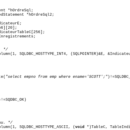
nt *hOrdreSql;
dStatement *hOrdreSql2;
icateurE;
6][20];
icateurTableC[256];
nregistrements;
. */
lumn(1, SQLDBC_HOSTTYPE_INT4, (SQLPOINTER)&E, &Indicat
te(
"select empno from emp where ename='SCOTT';"
)!=SQLDBC
!=SQDBC_OK)
au. */
lumn(1, SQLDBC_HOSTTYPE_ASCII, (
void
*)TableC, TableInd