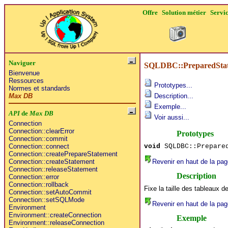
Offre
Solution métier
Servi
Naviguer
SQLDBC::PreparedState
Bienvenue
Ressources
Prototypes...
Normes et standards
Max DB
Description...
Exemple...
API
de
Max DB
Voir aussi...
Connection
Connection::clearError
Prototypes
Connection::commit
void
SQLDBC::Prepared
Connection::connect
Connection::createPrepareStatement
Revenir en haut de la pag
Connection::createStatement
Connection::releaseStatement
Description
Connection::error
Connection::rollback
Fixe la taille des tableaux d
Connection::setAutoCommit
Connection::setSQLMode
Revenir en haut de la pag
Environment
Environment::createConnection
Exemple
Environment::releaseConnection