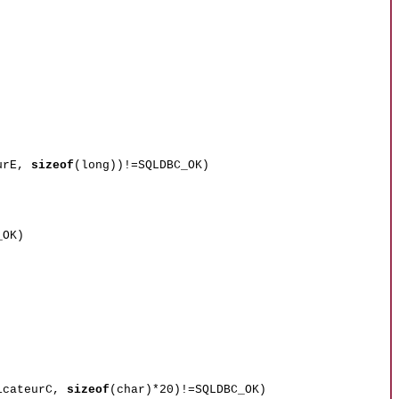
eurE,
sizeof
(long))!=SQLDBC_OK)
_OK)
icateurC,
sizeof
(char)*20)!=SQLDBC_OK)