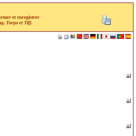
ormer et enregistrer
ng
,
Targa
et
Tiff
.