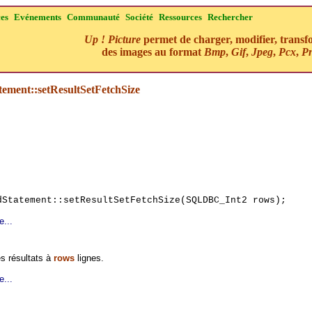
ces
Evénements
Communauté
Société
Ressources
Rechercher
Up ! Picture
permet de charger, modifier, transf
des images au format
Bmp
,
Gif
,
Jpeg
,
Pcx
,
P
ment::setResultSetFetchSize
Statement::setResultSetFetchSize(SQLDBC_Int2 rows);
e...
es résultats à
rows
lignes.
e...