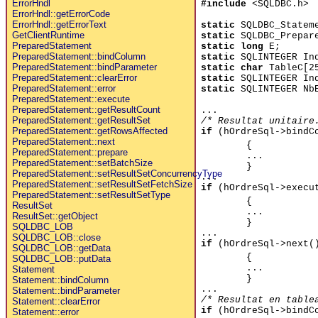
ErrorHndl
#include
<SQLDBC.h>
ErrorHndl::getErrorCode
ErrorHndl::getErrorText
static
SQLDBC_Stateme
GetClientRuntime
static
SQLDBC_Prepare
PreparedStatement
static long
E;
PreparedStatement::bindColumn
static
SQLINTEGER Ind
PreparedStatement::bindParameter
static char
TableC[25
PreparedStatement::clearError
static
SQLINTEGER Ind
PreparedStatement::error
static
SQLINTEGER NbE
PreparedStatement::execute
PreparedStatement::getResultCount
...
PreparedStatement::getResultSet
/* Resultat unitaire
PreparedStatement::getRowsAffected
if
(hOrdreSql->bindCo
PreparedStatement::next
{
PreparedStatement::prepare
...
PreparedStatement::setBatchSize
}
PreparedStatement::setResultSetConcurrencyType
...
PreparedStatement::setResultSetFetchSize
if
(hOrdreSql->execu
PreparedStatement::setResultSetType
{
ResultSet
...
ResultSet::getObject
}
SQLDBC_LOB
...
SQLDBC_LOB::close
if
(hOrdreSql->next()
SQLDBC_LOB::getData
{
SQLDBC_LOB::putData
...
Statement
}
Statement::bindColumn
...
Statement::bindParameter
/* Resultat en table
Statement::clearError
if
(hOrdreSql->bindCo
Statement::error