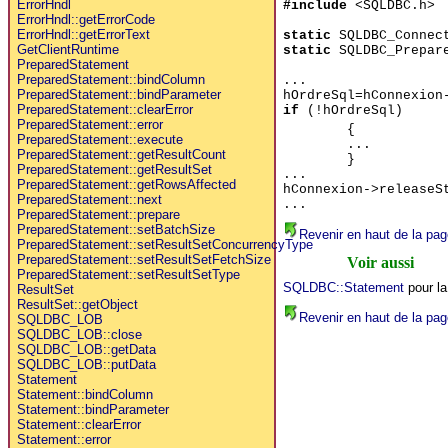
ErrorHndl
#include
<SQLDBC.h>
ErrorHndl::getErrorCode
ErrorHndl::getErrorText
static
SQLDBC_Connect
GetClientRuntime
static
SQLDBC_Prepare
PreparedStatement
PreparedStatement::bindColumn
...
PreparedStatement::bindParameter
hOrdreSql=hConnexion
PreparedStatement::clearError
if
(!hOrdreSql)
PreparedStatement::error
{
PreparedStatement::execute
...
PreparedStatement::getResultCount
}
PreparedStatement::getResultSet
...
PreparedStatement::getRowsAffected
hConnexion->releaseS
PreparedStatement::next
...
PreparedStatement::prepare
PreparedStatement::setBatchSize
Revenir en haut de la pag
PreparedStatement::setResultSetConcurrencyType
PreparedStatement::setResultSetFetchSize
Voir aussi
PreparedStatement::setResultSetType
SQLDBC::Statement
pour la
ResultSet
ResultSet::getObject
Revenir en haut de la pag
SQLDBC_LOB
SQLDBC_LOB::close
SQLDBC_LOB::getData
SQLDBC_LOB::putData
Statement
Statement::bindColumn
Statement::bindParameter
Statement::clearError
Statement::error