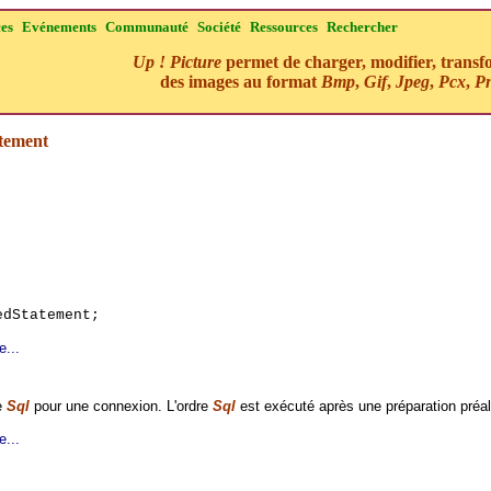
ces
Evénements
Communauté
Société
Ressources
Rechercher
Up ! Picture
permet de charger, modifier, transf
des images au format
Bmp
,
Gif
,
Jpeg
,
Pcx
,
P
tement
dStatement;
e...
e
Sql
pour une connexion. L'ordre
Sql
est exécuté après une préparation préal
e...