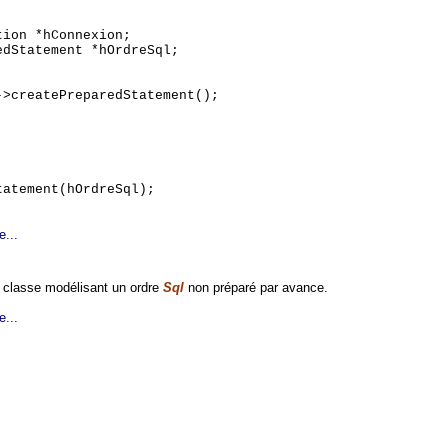
ion *hConnexion;
dStatement *hOrdreSql;
->createPreparedStatement();
tatement(hOrdreSql);
e...
 classe modélisant un ordre
Sql
non préparé par avance.
e...