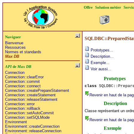
Offre
Solution métier
Servi
Naviguer
SQLDBC::PreparedSta
Bienvenue
Ressources
Prototypes...
Normes et standards
Max DB
Description...
Exemple...
API
de
Max DB
Voir aussi...
Connection
Connection::clearError
Prototypes
Connection::commit
class
SQLDBC::Prepare
Connection::connect
Connection::createPrepareStatement
Revenir en haut de la pag
Connection::createStatement
Connection::releaseStatement
Description
Connection::error
Connection::rollback
Classe représentant un ordr
Connection::setAutoCommit
Connection::setSQLMode
Revenir en haut de la pag
Environment
Environment::createConnection
Exemple
Environment::releaseConnection