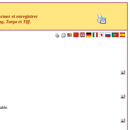
ormer et enregistrer
ng
,
Targa
et
Tiff
.
able.