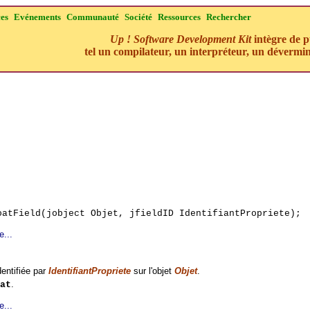
ces
Evénements
Communauté
Société
Ressources
Rechercher
Up ! Software Development Kit
intègre de p
tel un compilateur, un interpréteur, un dévermin
oatField(jobject Objet, jfieldID IdentifiantPropriete);
e...
identifiée par
IdentifiantPropriete
sur l'objet
Objet
.
.
at
e...