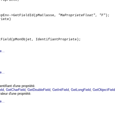
=pEnv->GetFieldId(pMaClasse,
"MaProprieteFloat"
,
"F"
);
riete)
tField(pMonObjet, IdentifiantPropriete);
e...
e...
entifiant d'une propriété.
eld
,
GetCharField
,
GetDoubleField
,
GetIntField
,
GetLongField
,
GetObjectField
valeur d'une propriété.
e...