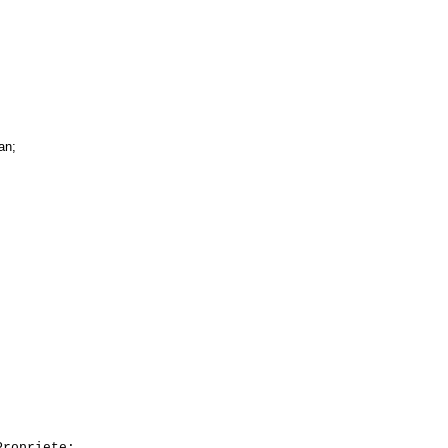
an;
;
Propriete;