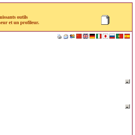
uissants outils
eur et un profileur.