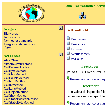
Offre
Solution métier
Servi
Naviguer
GetFloatField
Bienvenue
Ressources
Prototypes...
Normes et standards
Intégration de services
Description...
Java
Exemple...
Avertissement...
API
de
Java
Voir aussi...
AllocObject
AttachCurrentThread
Prototypes
CallBooleanMethod
CallByteMethod
jfloat JNIEnv::GetFl
CallCharMethod
CallDoubleMethod
Revenir en haut de la pag
CallFloatMethod
CallIntMethod
Description
CallLongMethod
Lit la valeur de la propriété 
CallObjectMethod
CallShortMethod
La propriété est de type
flo
CallStaticBooleanMethod
CallStaticByteMethod
Revenir en haut de la pag