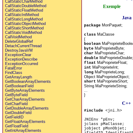
CallStaticCharMethod
CallStaticDoubleMethod
Exemple
CallStaticFloatMethod
CallStaticIntMethod
Java
CallStaticLongMethod
CallStaticObjectMethod
MonPaquet;
package
CallStaticShortMethod
CallStaticVoidMethod
MaClasse
class
CallVoidMethod
{
DeleteGlobalRef
MaProprieteBoole
boolean
DetachCurrentThread
MaProprieteByte;
byte
DestroyJavaVM
MaProprieteChar;
char
ExceptionClear
MaProprieteDouble
double
ExceptionDescribe
MaProprieteFloat;
float
ExceptionOccurred
MaProprieteInt;
int
FatalError
MaProprieteLong;
long
FindClass
Object MaProprieteObject;
GetArrayLength
MaProprieteShort;
short
GetBooleanArrayElements
String MaProprieteString;
GetBooleanField
...
GetByteArrayElements
}
GetByteField
GetCharArrayElements
C++
GetCharField
GetDoubleArrayElements
#include
<jni.h>
GetDoubleField
GetFieldID
JNIEnv *pEnv;
GetFloatArrayElements
jclass pMaClasse;
GetFloatField
jobject pMonObjet;
GetIntArrayElements
jfieldID Identifiant