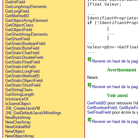
GetIntField
jfloat Valeur;
GetLongArrayElements
GetLongField
...
GetMethodID
IdentifiantPropriete
GetObjectArrayElement
if
(!IdentifiantProp
GetObjectClass
{
GetObjectField
...
GetShortArrayElements
}
GetShortField
...
GetStaticBooleanField
Valeur=pEnv->GetFloa
GetStaticByteField
...
GetStaticCharField
GetStaticDoubleField
Revenir en haut de la pag
GetStaticFloatField
GetStaticIntField
Avertissement
GetStaticLongField
GetStaticMethodID
Néant.
GetStaticObjectField
GetStaticShortField
Revenir en haut de la pag
GetStringChars
GetStringLength
Voir aussi
IsInstanceOf
GetFieldID
pour retrouver l'id
IsSameObject
GetBooleanField
,
GetByteFi
JNI_CreateJavaVM
SetFloatField
pour écrire la 
JNI_GetDefaultJavaVMInitArgs
NewByteArray
Revenir en haut de la pag
NewCharArray
NewGlobalRef
NewObject
NewObjectArray