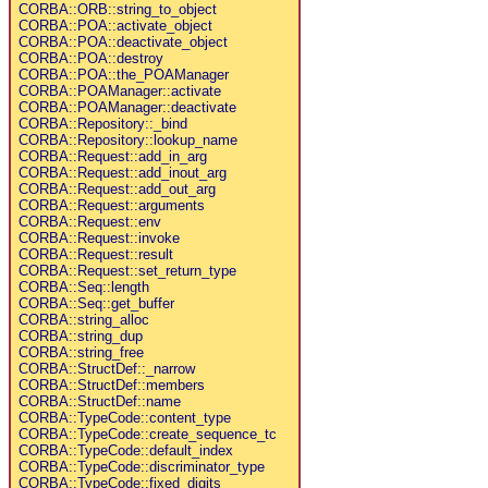
CORBA::ORB::string_to_object
CORBA::POA::activate_object
CORBA::POA::deactivate_object
CORBA::POA::destroy
CORBA::POA::the_POAManager
CORBA::POAManager::activate
CORBA::POAManager::deactivate
CORBA::Repository::_bind
CORBA::Repository::lookup_name
CORBA::Request::add_in_arg
CORBA::Request::add_inout_arg
CORBA::Request::add_out_arg
CORBA::Request::arguments
CORBA::Request::env
CORBA::Request::invoke
CORBA::Request::result
CORBA::Request::set_return_type
CORBA::Seq::length
CORBA::Seq::get_buffer
CORBA::string_alloc
CORBA::string_dup
CORBA::string_free
CORBA::StructDef::_narrow
CORBA::StructDef::members
CORBA::StructDef::name
CORBA::TypeCode::content_type
CORBA::TypeCode::create_sequence_tc
CORBA::TypeCode::default_index
CORBA::TypeCode::discriminator_type
CORBA::TypeCode::fixed_digits