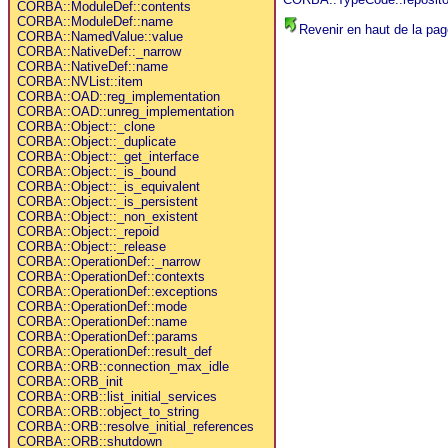
CORBA::ModuleDef::contents
CORBA::ModuleDef::name
Revenir en haut de la pag
CORBA::NamedValue::value
CORBA::NativeDef::_narrow
CORBA::NativeDef::name
CORBA::NVList::item
CORBA::OAD::reg_implementation
CORBA::OAD::unreg_implementation
CORBA::Object::_clone
CORBA::Object::_duplicate
CORBA::Object::_get_interface
CORBA::Object::_is_bound
CORBA::Object::_is_equivalent
CORBA::Object::_is_persistent
CORBA::Object::_non_existent
CORBA::Object::_repoid
CORBA::Object::_release
CORBA::OperationDef::_narrow
CORBA::OperationDef::contexts
CORBA::OperationDef::exceptions
CORBA::OperationDef::mode
CORBA::OperationDef::name
CORBA::OperationDef::params
CORBA::OperationDef::result_def
CORBA::ORB::connection_max_idle
CORBA::ORB_init
CORBA::ORB::list_initial_services
CORBA::ORB::object_to_string
CORBA::ORB::resolve_initial_references
CORBA::ORB::shutdown