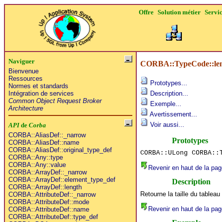
Offre
Solution métier
Servi
Naviguer
CORBA::TypeCode::le
Bienvenue
Ressources
Prototypes...
Normes et standards
Intégration de services
Description...
Common Object Request Broker
Exemple...
Architecture
Avertissement...
Voir aussi...
API
de
Corba
CORBA::AliasDef::_narrow
Prototypes
CORBA::AliasDef::name
CORBA::AliasDef::original_type_def
CORBA::ULong CORBA::
CORBA::Any::type
CORBA::Any::value
Revenir en haut de la pag
CORBA::ArrayDef::_narrow
CORBA::ArrayDef::element_type_def
Description
CORBA::ArrayDef::length
Retourne la taille du tableau
CORBA::AttributeDef::_narrow
CORBA::AttributeDef::mode
Revenir en haut de la pag
CORBA::AttributeDef::name
CORBA::AttributeDef::type_def