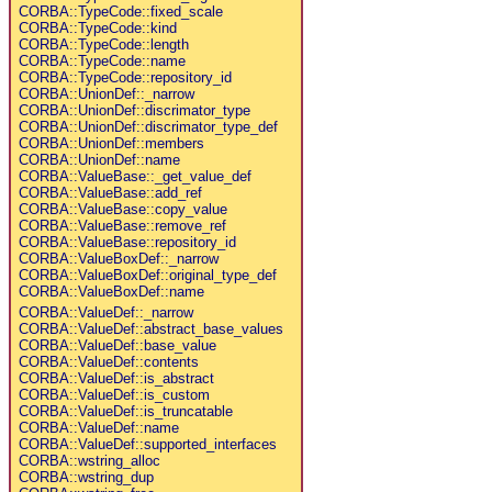
CORBA::TypeCode::fixed_scale
CORBA::TypeCode::kind
CORBA::TypeCode::length
CORBA::TypeCode::name
CORBA::TypeCode::repository_id
CORBA::UnionDef::_narrow
CORBA::UnionDef::discrimator_type
CORBA::UnionDef::discrimator_type_def
CORBA::UnionDef::members
CORBA::UnionDef::name
CORBA::ValueBase::_get_value_def
CORBA::ValueBase::add_ref
CORBA::ValueBase::copy_value
CORBA::ValueBase::remove_ref
CORBA::ValueBase::repository_id
CORBA::ValueBoxDef::_narrow
CORBA::ValueBoxDef::original_type_def
CORBA::ValueBoxDef::name
CORBA::ValueDef::_narrow
CORBA::ValueDef::abstract_base_values
CORBA::ValueDef::base_value
CORBA::ValueDef::contents
CORBA::ValueDef::is_abstract
CORBA::ValueDef::is_custom
CORBA::ValueDef::is_truncatable
CORBA::ValueDef::name
CORBA::ValueDef::supported_interfaces
CORBA::wstring_alloc
CORBA::wstring_dup