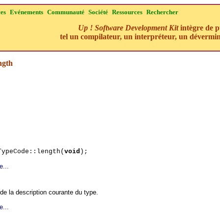
ces
Evénements
Communauté
Société
Ressources
Rechercher
Up ! Software Development Kit
intègre de p
tel un compilateur, un interpréteur, un dévermin
ngth
TypeCode::length(
void
);
e...
 de la description courante du type.
e...