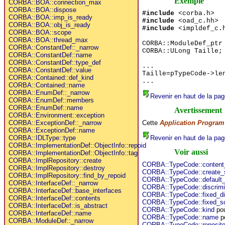
Exemple
CORBA::BOA::connection_max
CORBA::BOA::dispose
#include
<corba.h>
CORBA::BOA::imp_is_ready
#include
<oad_c.hh>
CORBA::BOA::obj_is_ready
#include
<impldef_c.
CORBA::BOA::scope
CORBA::BOA::thread_max
CORBA::ModuleDef_ptr
CORBA::ConstantDef::_narrow
CORBA::ULong Taille;
CORBA::ConstantDef::name
CORBA::ConstantDef::type_def
...
CORBA::ConstantDef::value
Taille=pTypeCode->le
CORBA::Contained::def_kind
...
CORBA::Contained::name
CORBA::EnumDef::_narrow
Revenir en haut de la pag
CORBA::EnumDef::members
CORBA::EnumDef::name
Avertissement
CORBA::Environment::exception
Cette
Application Program 
CORBA::ExceptionDef::_narrow
CORBA::ExceptionDef::name
Revenir en haut de la pag
CORBA::IDLType::type
CORBA::ImplementationDef::ObjectInfo::repoid
Voir aussi
CORBA::ImplementationDef::ObjectInfo::tag
CORBA::ImplRepository::create
CORBA::TypeCode::content
CORBA::ImplRepository::destroy
CORBA::TypeCode::create_
CORBA::ImplRepository::find_by_repoid
CORBA::TypeCode::default_
CORBA::InterfaceDef::_narrow
CORBA::TypeCode::discrimi
CORBA::InterfaceDef::base_interfaces
CORBA::TypeCode::fixed_di
CORBA::InterfaceDef::contents
CORBA::TypeCode::fixed_s
CORBA::InterfaceDef::is_abstract
CORBA::TypeCode::kind
pou
CORBA::InterfaceDef::name
CORBA::TypeCode::name
po
CORBA::ModuleDef::_narrow
CORBA::TypeCode::reposito