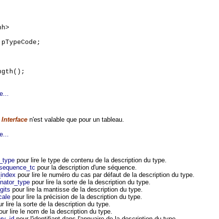
hh>
 pTypeCode;
ngth();
e...
Interface
n'est valable que pour un tableau.
e...
_type
pour lire le type de contenu de la description du type.
sequence_tc
pour la description d'une séquence.
index
pour lire le numéro du cas par défaut de la description du type.
nator_type
pour lire la sorte de la description du type.
gits
pour lire la mantisse de la description du type.
cale
pour lire la précision de la description du type.
r lire la sorte de la description du type.
ur lire le nom de la description du type.
ry_id
pour l'identifiant dans l'annuaire de la description du type.