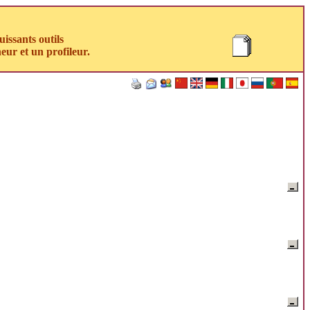
uissants outils
eur et un profileur.