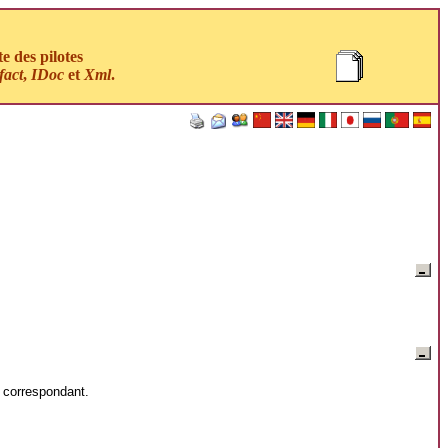
 des pilotes
fact
,
IDoc
et
Xml
.
correspondant.