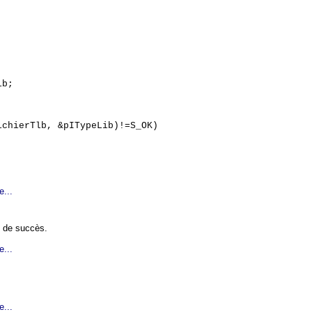
ib;
chierTlb, &pITypeLib)!=S_OK)
e...
 de succès.
e...
e...