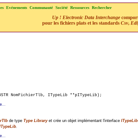
ces
Evénements
Communauté
Société
Ressources
Rechercher
Up ! Electronic Data Interchange
comporte
pour les fichiers plats et les standards
Csv
,
Edi
BSTR NomFichierTlb, ITypeLib **pITypeLib);
e...
rTlb
de type
Type Library
et crée un objet implémentant l'interface
ITypeLib
ITypeLib
.
e...