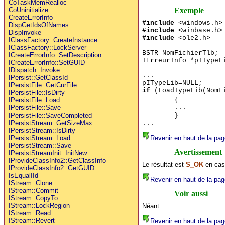
CoTaskMemRealloc
Exemple
CoUninitialize
CreateErrorInfo
#include
<windows.h>
DispGetIdsOfNames
#include
<winbase.h>
DispInvoke
#include
<ole2.h>
IClassFactory::CreateInstance
IClassFactory::LockServer
BSTR NomFichierTlb;
ICreateErrorInfo::SetDescription
IErreurInfo *pITypeL
ICreateErrorInfo::SetGUID
IDispatch::Invoke
...
IPersist::GetClassId
pITypeLib=NULL;
IPersistFile::GetCurFile
if
(LoadTypeLib(NomFi
IPersistFile::IsDirty
{
IPersistFile::Load
...
IPersistFile::Save
}
IPersistFile::SaveCompleted
...
IPersistStream::GetSizeMax
IPersistStream::IsDirty
Revenir en haut de la pag
IPersistStream::Load
IPersistStream::Save
Avertissement
IPersistStreamInit::InitNew
IProvideClassInfo2::GetClassInfo
Le résultat est
S_OK
en cas
IProvideClassInfo2::GetGUID
IsEqualIId
Revenir en haut de la pag
IStream::Clone
IStream::Commit
Voir aussi
IStream::CopyTo
IStream::LockRegion
Néant.
IStream::Read
IStream::Revert
Revenir en haut de la pag