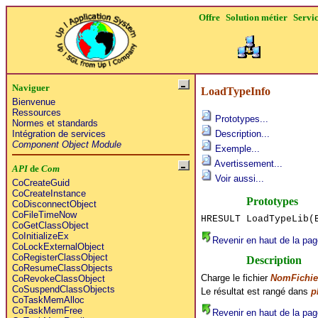
Offre
Solution métier
Servi
Naviguer
LoadTypeInfo
Bienvenue
Ressources
Prototypes...
Normes et standards
Intégration de services
Description...
Component Object Module
Exemple...
Avertissement...
API
de
Com
Voir aussi...
CoCreateGuid
CoCreateInstance
Prototypes
CoDisconnectObject
CoFileTimeNow
HRESULT LoadTypeLib(
CoGetClassObject
CoInitializeEx
Revenir en haut de la pag
CoLockExternalObject
CoRegisterClassObject
Description
CoResumeClassObjects
Charge le fichier
NomFichie
CoRevokeClassObject
CoSuspendClassObjects
Le résultat est rangé dans
p
CoTaskMemAlloc
CoTaskMemFree
Revenir en haut de la pag