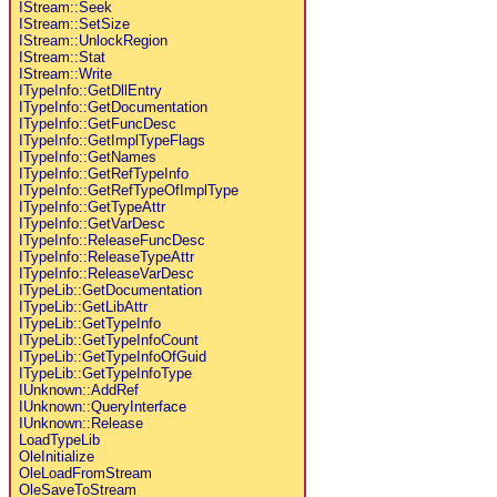
IStream::Seek
IStream::SetSize
IStream::UnlockRegion
IStream::Stat
IStream::Write
ITypeInfo::GetDllEntry
ITypeInfo::GetDocumentation
ITypeInfo::GetFuncDesc
ITypeInfo::GetImplTypeFlags
ITypeInfo::GetNames
ITypeInfo::GetRefTypeInfo
ITypeInfo::GetRefTypeOfImplType
ITypeInfo::GetTypeAttr
ITypeInfo::GetVarDesc
ITypeInfo::ReleaseFuncDesc
ITypeInfo::ReleaseTypeAttr
ITypeInfo::ReleaseVarDesc
ITypeLib::GetDocumentation
ITypeLib::GetLibAttr
ITypeLib::GetTypeInfo
ITypeLib::GetTypeInfoCount
ITypeLib::GetTypeInfoOfGuid
ITypeLib::GetTypeInfoType
IUnknown::AddRef
IUnknown::QueryInterface
IUnknown::Release
LoadTypeLib
OleInitialize
OleLoadFromStream
OleSaveToStream