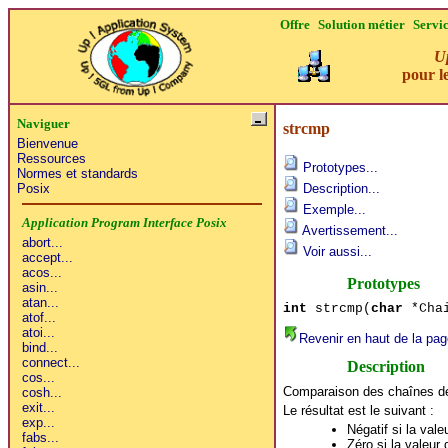
Offre
Solution métier
Servi
Up 
tel un co
Naviguer
strcmp
Bienvenue
Ressources
Prototypes...
Normes et standards
Posix
Description...
Exemple...
Avertissement...
Voir aussi...
Prototypes
int
strcmp(
char
*Cha
Revenir en haut de la pag
Description
Comparaison des chaînes d
Le résultat est le suivant :
Négatif si la val
Zéro si la valeur