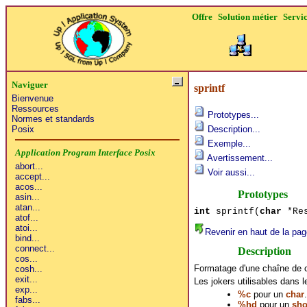
Offre
Solution métier
Servi
Naviguer
sprintf
Bienvenue
Ressources
Prototypes...
Normes et standards
Posix
Description...
Exemple...
Avertissement...
Voir aussi...
Prototypes
int
sprintf(
char
*Re
Revenir en haut de la pag
Description
Formatage d'une chaîne de 
Les jokers utilisables dans le
%c
pour un
char
.
%hd
pour un
sho