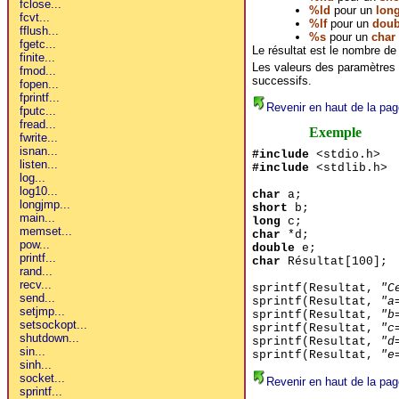
%ld
pour un
lon
%lf
pour un
doub
%s
pour un
char
Le résultat est le nombre de
Les valeurs des paramètres d
successifs.
Revenir en haut de la pag
Exemple
#include
<stdio.h>
#include
<stdlib.h>
char
a;
short
b;
long
c;
char
*d;
double
e;
char
Résultat[100];
sprintf(Resultat,
"C
sprintf(Resultat,
"a
sprintf(Resultat,
"b
sprintf(Resultat,
"c
sprintf(Resultat,
"d
sprintf(Resultat,
"e
Revenir en haut de la pag