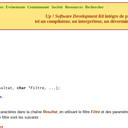
ces
Evénements
Communauté
Société
Ressources
Rechercher
Up ! Software Development Kit
intègre de p
tel un compilateur, un interpréteur, un dévermin
sultat,
char
*Filtre, ...);
e...
caractères dans la chaîne
Resultat
, en utilisant le filtre
Filtre
et des paramètre
 filtre sont les suivants :
rt
.