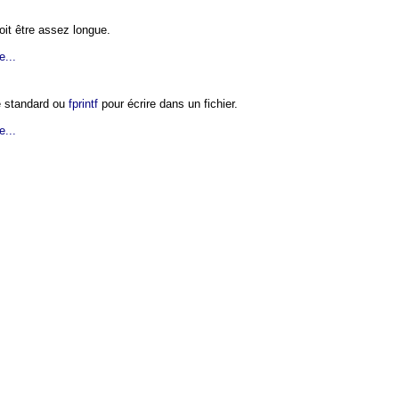
doit être assez longue.
e...
ie standard ou
fprintf
pour écrire dans un fichier.
e...