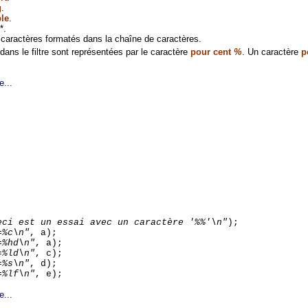
g
.
le
.
*.
 caractères formatés dans la chaîne de caractères.
ans le filtre sont représentées par le caractère
pour cent
%
. Un caractère
p
e...
eci est un essai avec un caractère '%%'\n"
);
=%c\n"
, a);
=%hd\n"
, a);
=%ld\n"
, c);
=%s\n"
, d);
=%lf\n"
, e);
e...