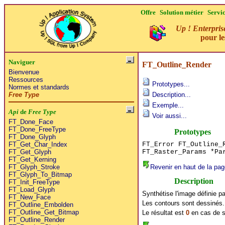
Offre
Solution métier
Servi
Up ! Enterpris
pour l
Naviguer
FT_Outline_Render
Bienvenue
Ressources
Prototypes...
Normes et standards
Free Type
Description...
Exemple...
Api
de
Free Type
Voir aussi...
FT_Done_Face
FT_Done_FreeType
Prototypes
FT_Done_Glyph
FT_Error FT_Outline_
FT_Get_Char_Index
FT_Raster_Params *Pa
FT_Get_Glyph
FT_Get_Kerning
Revenir en haut de la pag
FT_Glyph_Stroke
FT_Glyph_To_Bitmap
Description
FT_Init_FreeType
FT_Load_Glyph
Synthétise l'image définie p
FT_New_Face
Les contours sont dessinés. 
FT_Outline_Embolden
FT_Outline_Get_Bitmap
Le résultat est
0
en cas de 
FT_Outline_Render