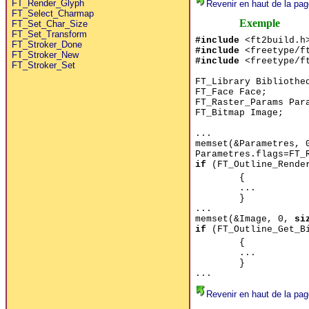
FT_Render_Glyph
Revenir en haut de la pag
FT_Select_Charmap
Exemple
FT_Set_Char_Size
FT_Set_Transform
#include
<ft2build.h
FT_Stroker_Done
#include
<freetype/ft
FT_Stroker_New
#include
<freetype/ft
FT_Stroker_Set
FT_Library Bibliothe
FT_Face Face;
FT_Raster_Params Par
FT_Bitmap Image;
...
memset(&Parametres,
Parametres.flags=FT_
if
(FT_Outline_Render
{
...
}
...
memset(&Image, 0,
si
if
(FT_Outline_Get_Bi
{
...
}
...
Revenir en haut de la pag