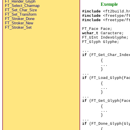
FT_Render_Glyph
Exemple
FT_Select_Charmap
FT_Set_Char_Size
#include
<ft2build.h
FT_Set_Transform
#include
<freetype/ft
FT_Stroker_Done
#include
<freetype/ft
FT_Stroker_New
FT_Stroker_Set
FT_Face Face;
wchar_t
Caractere;
FT_UInt IndexGlyphe;
FT_Glyph Glyphe;
...
if
(FT_Get_Char_Index
{
...
}
...
if
(FT_Load_Glyph(Fac
{
...
}
...
if
(FT_Get_Glyph(Face
{
...
}
...
if
(FT_Done_Glyph(Gl
{