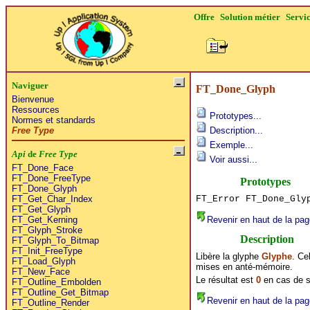
Offre
Solution métier
Servi
Naviguer
FT_Done_Glyph
Bienvenue
Ressources
Prototypes...
Normes et standards
Free Type
Description...
Exemple...
Api
de
Free Type
Voir aussi...
FT_Done_Face
FT_Done_FreeType
Prototypes
FT_Done_Glyph
FT_Error FT_Done_Gly
FT_Get_Char_Index
FT_Get_Glyph
Revenir en haut de la pag
FT_Get_Kerning
FT_Glyph_Stroke
Description
FT_Glyph_To_Bitmap
FT_Init_FreeType
Libère la glyphe
Glyphe
. Ce
FT_Load_Glyph
mises en anté-mémoire.
FT_New_Face
Le résultat est
0
en cas de 
FT_Outline_Embolden
FT_Outline_Get_Bitmap
Revenir en haut de la pag
FT_Outline_Render