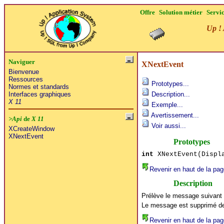
Offre
Solution métier
Servi
Up ! 
Naviguer
XNextEvent
Bienvenue
Ressources
Prototypes...
Normes et standards
Interfaces graphiques
Description...
X 11
Exemple...
Avertissement...
>Api
de
X 11
Voir aussi...
XCreateWindow
XNextEvent
Prototypes
int
XNextEvent(Displa
Revenir en haut de la pag
Description
Prélève le message suivant d
Le message est supprimé de l
Revenir en haut de la pag