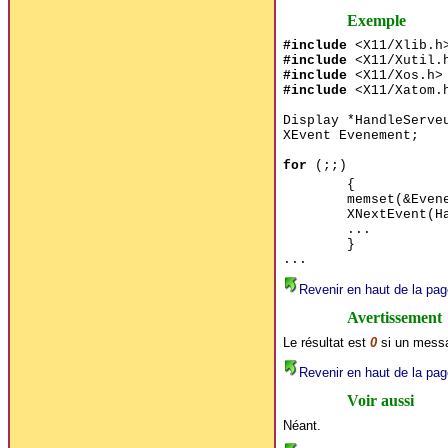
Exemple
#include
<X11/Xlib.h
#include
<X11/Xutil.
#include
<X11/Xos.h>
#include
<X11/Xatom.
Display *HandleServe
XEvent Evenement;
for
(;;)
{
memset(&Even
XNextEvent(H
...
}
...
Revenir en haut de la pag
Avertissement
Le résultat est
0
si un messa
Revenir en haut de la pag
Voir aussi
Néant.